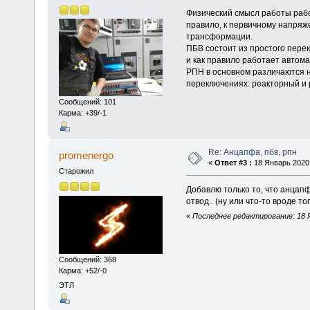
Физический смысл работы рабо
правило, к первичному напря
трансформации.
ПБВ состоит из простого перек
и как правило работает автома
РПН в основном различаются н
переключениях: реакторный и
Сообщений: 101
Карма: +39/-1
Re: Анцапфа, пбв, рпн
promenergo
«
Ответ #3 :
18 Январь 2020,
Старожил
Добавлю только то, что анцапф
отвод.. (ну или что-то вроде тог
«
Последнее редактирование: 18 Я
Сообщений: 368
Карма: +52/-0
ЭТЛ