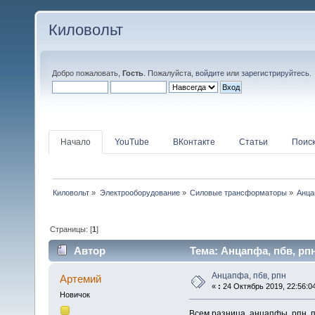
Киловольт
Добро пожаловать,
Гость
. Пожалуйста,
войдите
или
зарегистрируйтесь
.
Начало
YouTube
ВКонтакте
Статьи
Поис
Киловольт
»
Электрооборудование
»
Силовые трансформаторы
»
Анца
Страницы: [
1
]
Автор
Тема: Анцапфа, пбв, рпн
Анцапфа, пбв, рпн
Артемий
«
:
24 Октябрь 2019, 22:56:0
Новичок
Всем разница, анцапфы, рпн, 