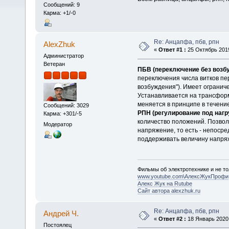
Сообщений: 9
Карма: +1/-0
Re: Анцапфа, пбв, рпн
AlexZhuk
«
Ответ #1 :
25 Октябрь 2019
Администратор
Ветеран
ПБВ (переключение без возб
переключения числа витков пе
возбуждения"). Имеет ограниче
Устанавливается на трансформ
меняется в принципе в течени
Сообщений: 3029
РПН (регулирование под нагр
Карма: +301/-5
количество положений. Позвол
Модератор
напряжение, то есть - непосре
поддерживать величину напря
Фильмы об электротехнике и не то
www.youtube.com\АлексЖукПрофи
Алекс Жук на Rutube
Сайт автора alexzhuk.ru
Re: Анцапфа, пбв, рпн
Андрей Ч.
«
Ответ #2 :
18 Январь 2020,
Постоялец