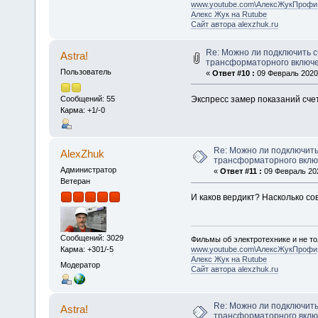
www.youtube.com\АлексЖукПрофи
Алекс Жук на Rutube
Сайт автора alexzhuk.ru
Re: Можно ли подключить с
Astra!
трансформаторного включ
Пользователь
«
Ответ #10 :
09 Февраль 2020,
Экспресс замер показаний счет
Сообщений: 55
Карма: +1/-0
Re: Можно ли подключить
AlexZhuk
трансформаторного вкл
Администратор
«
Ответ #11 :
09 Февраль 202
Ветеран
И каков вердикт? Насколько со
Сообщений: 3029
Фильмы об электротехнике и не то
www.youtube.com\АлексЖукПрофи
Карма: +301/-5
Алекс Жук на Rutube
Модератор
Сайт автора alexzhuk.ru
Re: Можно ли подключить
Astra!
трансформаторного вкл