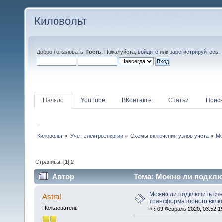
Киловольт
Добро пожаловать,
Гость
. Пожалуйста,
войдите
или
зарегистрируйтесь
.
Начало
YouTube
ВКонтакте
Статьи
Поис
Киловольт
»
Учет электроэнергии
»
Схемы включения узлов учета
»
Мо
Страницы: [
1
]
2
Автор
Тема: Можно ли подклю
(Прочитано 84969 раз)
Можно ли подключить сче
Astra!
трансформаторного вкл
Пользователь
«
:
09 Февраль 2020, 03:52:1