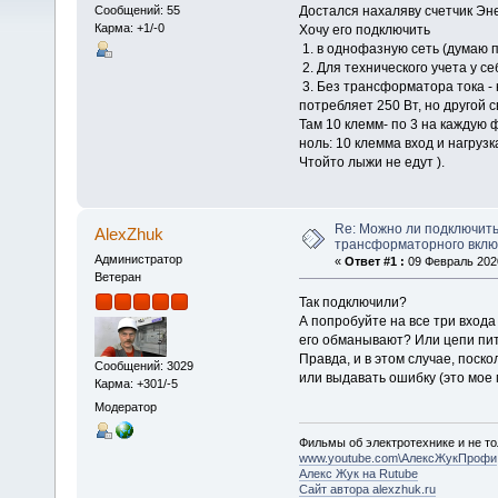
Достался нахаляву счетчик Эне
Сообщений: 55
Карма: +1/-0
Хочу его подключить
1. в однофазную сеть (думаю 
2. Для технического учета у се
3. Без трансформатора тока - 
потребляет 250 Вт, но другой с
Там 10 клемм- по 3 на каждую ф
ноль: 10 клемма вход и нагрузк
Чтойто лыжи не едут ).
Re: Можно ли подключить
AlexZhuk
трансформаторного вкл
Администратор
«
Ответ #1 :
09 Февраль 2020
Ветеран
Так подключили?
А попробуйте на все три входа
его обманывают? Или цепи пит
Правда, и в этом случае, поск
Сообщений: 3029
или выдавать ошибку (это мое 
Карма: +301/-5
Модератор
Фильмы об электротехнике и не то
www.youtube.com\АлексЖукПрофи
Алекс Жук на Rutube
Сайт автора alexzhuk.ru