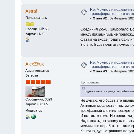
Re: Можно ли подключить
Astra!
трансформаторного вкл
Пользователь
«
Ответ #2 :
09 Февраль 2020
Cоединил 2-5-8 . Заморгало! Во
Сообщений: 55
Карма: +1/-0
между фазами ума не приложу, 
фазам на входе подать одну и
3,6,9 то Будет считать сумму 
Re: Можно ли подключить
AlexZhuk
трансформаторного вкл
Администратор
«
Ответ #3 :
09 Февраль 2020
Ветеран
Цитировать
Будет считать сумму потреблени
Сообщений: 3029
Не думаю, что будет это прави
Карма: +301/-5
Активная мощность - ток, умно
трехфазный счетчик поведет се
Модератор
И по токам тоже. Не решит ли,
Надо знать, по какому алгорит
месячишко поработать там и с
Конечно, дурь страшная получа