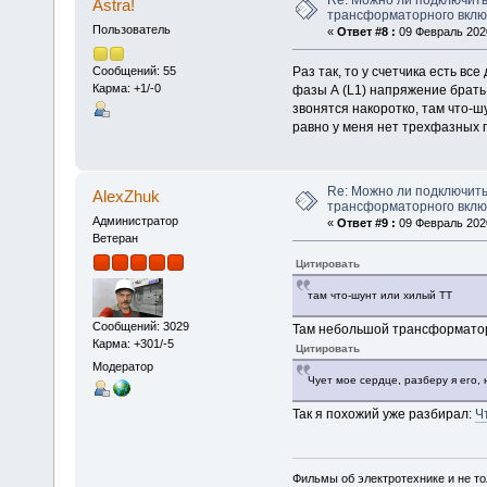
Re: Можно ли подключить
Astra!
трансформаторного вкл
Пользователь
«
Ответ #8 :
09 Февраль 2020
Раз так, то у счетчика есть в
Сообщений: 55
Карма: +1/-0
фазы А (L1) напряжение брать с
звонятся накоротко, там что-ш
равно у меня нет трехфазных п
Re: Можно ли подключить
AlexZhuk
трансформаторного вкл
Администратор
«
Ответ #9 :
09 Февраль 2020
Ветеран
Цитировать
там что-шунт или хилый ТТ
Сообщений: 3029
Там небольшой трансформатор 
Карма: +301/-5
Цитировать
Модератор
Чует мое сердце, разберу я его,
Так я похожий уже разбирал:
Ч
Фильмы об электротехнике и не то