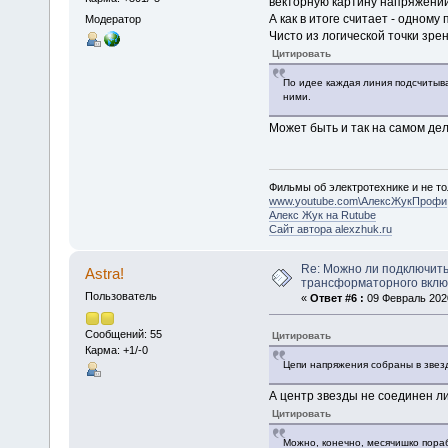
векторную картину напряжений
А как в итоге считает - одному
Модератор
Чисто из логической точки зре
Цитировать
По идее каждая линия подсчитыв
ними.
Может быть и так на самом деле
Фильмы об электротехнике и не то
www.youtube.com\АлексЖукПрофи
Алекс Жук на Rutube
Сайт автора alexzhuk.ru
Re: Можно ли подключить
Astra!
трансформаторного вкл
Пользователь
«
Ответ #6 :
09 Февраль 2020
Сообщений: 55
Цитировать
Карма: +1/-0
Цепи напряжения собраны в звезд
А центр звезды не соединен ли
Цитировать
Можно, конечно, месячишко пора