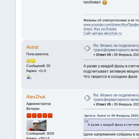
пробовал
Фильмы об электротехнике и не то
www.youtube.com\АлексЖукПрофи
Алекс Жук на Rutube
Сайт автора alexzhuk.ru
Re: Можно ли подключить
Astra!
трансформаторного вкл
Пользователь
«
Ответ #4 :
09 Февраль 2020
А разве у каждой фазы в счет
Сообщений: 55
Карма: +1/-0
подсчитывает активную мощнос
Что творится в соседних фазе
Re: Можно ли подключить
AlexZhuk
трансформаторного вкл
Администратор
«
Ответ #5 :
09 Февраль 2020
Ветеран
Цитата: Astra! от 09 Февраль 2020,
А разве у каждой фазы в счетчик
Сообщений: 3029
Цепи напряжения собраны в зв
Карма: +301/-5