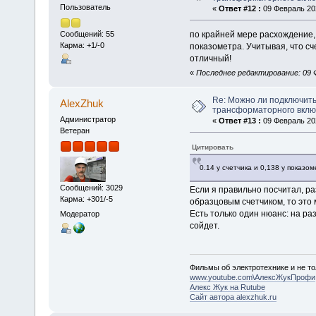
Пользователь
«
Ответ #12 :
09 Февраль 202
по крайней мере расхождение, е
Сообщений: 55
Карма: +1/-0
показометра. Учитывая, что сч
отличный!
«
Последнее редактирование: 09 Ф
Re: Можно ли подключить
AlexZhuk
трансформаторного вкл
Администратор
«
Ответ #13 :
09 Февраль 202
Ветеран
Цитировать
0.14 у счетчика и 0,138 у показо
Сообщений: 3029
Если я правильно посчитал, ра
Карма: +301/-5
образцовым счетчиком, то это
Есть только один нюанс: на ра
Модератор
сойдет.
Фильмы об электротехнике и не то
www.youtube.com\АлексЖукПрофи
Алекс Жук на Rutube
Сайт автора alexzhuk.ru