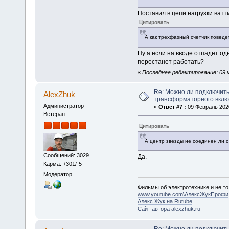
Поставил в цепи нагрузки ватт
Цитировать
А как трехфазный счетчик поведе
Ну а если на вводе отпадет од
перестанет работать?
«
Последнее редактирование: 09 Ф
Re: Можно ли подключить
AlexZhuk
трансформаторного вкл
Администратор
«
Ответ #7 :
09 Февраль 2020
Ветеран
Цитировать
А центр звезды не соединен ли 
Сообщений: 3029
Да.
Карма: +301/-5
Модератор
Фильмы об электротехнике и не то
www.youtube.com\АлексЖукПрофи
Алекс Жук на Rutube
Сайт автора alexzhuk.ru