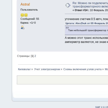
Re: Можно ли подключить
Astra!
трансформаторного вкл
Пользователь
«
Ответ #14 :
10 Февраль 202
уточнение счетчик 0.5 квтч, пок
Сообщений: 55
Карма: +1/-0
Цитата: AlexZhuk от 09 Февраль 20
Там небольшой трансформатор то
А можно этот транс использов
амперметр валяется, не знаю 
Страницы: [
1
]
2
Киловольт
»
Учет электроэнергии
»
Схемы включения узлов учета
»
Мо
SMF 2.0.1