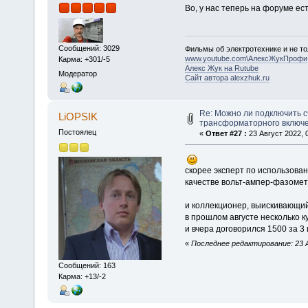
Во, у нас теперь на форуме ес
Сообщений: 3029
Фильмы об электротехнике и не то
www.youtube.com\АлексЖукПрофи
Карма: +301/-5
Алекс Жук на Rutube
Модератор
Сайт автора alexzhuk.ru
Re: Можно ли подключить с
LiOPSIK
трансформаторного включ
Постоялец
«
Ответ #27 :
23 Август 2022, 0
скорее эксперт по использова
качестве вольт-ампер-фазоме
и коллекционер, выискивающий
в прошлом августе несколько к
и вчера договорился 1500 за 3
«
Последнее редактирование: 23 А
Сообщений: 163
Карма: +13/-2