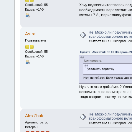
Хочу подвести итог эпопеи по
Сообщений: 55
Карма: +1/-0
необходимости параллелить кле
клеммы 7-8 , к приемнику фаза 
Re: Можно ли подключить
Astra!
трансформаторного вкл
Пользователь
«
Ответ #21 :
10 Февраль 202
Сообщений: 55
Цитата: AlexZhuk от 10 Февраль 20
Карма: +1/-0
Цитировать
утолщить первичку
Нет, не пойдет. Если только два 
Ну и что этим добъёмся? Умен
невнимательно посмотрел на в
тогда вопрос - почему на счетч
Re: Можно ли подключить
AlexZhuk
трансформаторного вкл
Администратор
«
Ответ #22 :
10 Февраль 202
Ветеран