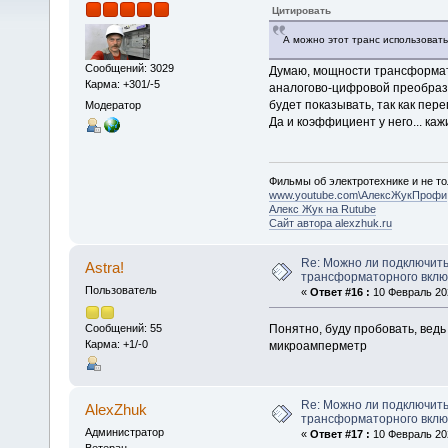
Цитировать
А можно этот транс использоват
Сообщений: 3029
Думаю, мощности трансформато
Карма: +301/-5
аналогово-цифровой преобразов
будет показывать, так как пер
Модератор
Да и коэффициент у него... каж
Фильмы об электротехнике и не то
www.youtube.com\АлексЖукПрофи
Алекс Жук на Rutube
Сайт автора alexzhuk.ru
Re: Можно ли подключить
Astra!
трансформаторного вкл
Пользователь
«
Ответ #16 :
10 Февраль 202
Понятно, буду пробовать, вед
Сообщений: 55
Карма: +1/-0
микроамперметр
Re: Можно ли подключить
AlexZhuk
трансформаторного вкл
Администратор
«
Ответ #17 :
10 Февраль 202