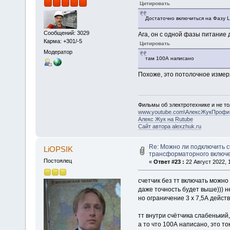
Цитировать
Достаточно включиться на Фазу 
Сообщений: 3029
Ага, он с одной фазы питание д
Карма: +301/-5
Цитировать
Модератор
там 100А написано
Похоже, это потолочное измеря
Фильмы об электротехнике и не то
www.youtube.com\АлексЖукПрофи
Алекс Жук на Rutube
Сайт автора alexzhuk.ru
Re: Можно ли подключить с
LiOPSIK
трансформаторного включ
Постоялец
«
Ответ #23 :
22 Август 2022, 1
счетчик без тт включать можно
даже точность будет выше))) н
но ограничение 3 х 7,5А дейст
тт внутри счётчика слабенький
а то что 100А написано, это то