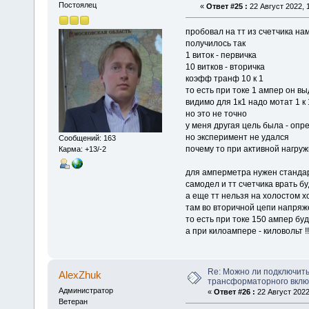
Постоялец
«
Ответ #25 :
22 Август 2022, 1
пробовал на тт из счетчика на
получилось так
1 виток - первичка
10 витков - вторичка
коэфф транф 10 к 1
то есть при токе 1 ампер он вы
видимо для 1к1 надо мотат 1 к
но это не точно
у меня другая цель была - опр
но эксперимент не удался
Сообщений: 163
почему то при активной нагру
Карма: +13/-2
для амперметра нужен стандар
самодел и тт счетчика врать б
а еще тт нельзя на холостом х
там во вторичной цепи напряже
то есть при токе 150 ампер буд
а при килоампере - киловольт !!!!!
Re: Можно ли подключить
AlexZhuk
трансформаторного вкл
Администратор
«
Ответ #26 :
22 Август 2022
Ветеран