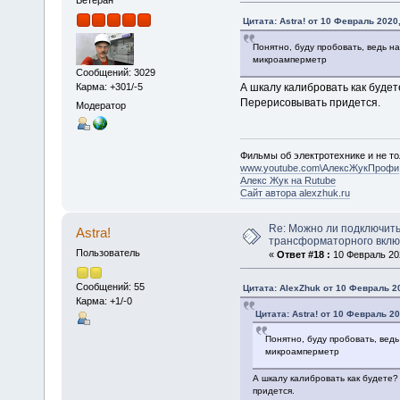
Ветеран
Цитата: Astra! от 10 Февраль 2020,
Понятно, буду пробовать, ведь 
микроамперметр
Сообщений: 3029
Карма: +301/-5
А шкалу калибровать как будет
Перерисовывать придется.
Модератор
Фильмы об электротехнике и не то
www.youtube.com\АлексЖукПрофи
Алекс Жук на Rutube
Сайт автора alexzhuk.ru
Re: Можно ли подключить
Astra!
трансформаторного вкл
Пользователь
«
Ответ #18 :
10 Февраль 202
Сообщений: 55
Цитата: AlexZhuk от 10 Февраль 20
Карма: +1/-0
Цитата: Astra! от 10 Февраль 20
Понятно, буду пробовать, вед
микроамперметр
А шкалу калибровать как будете?
придется.