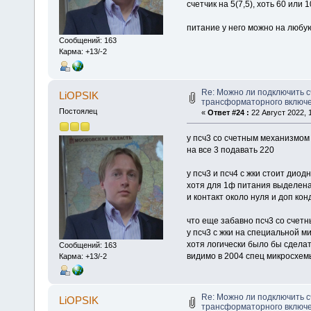
счетчик на 5(7,5), хоть 60 или 
питание у него можно на любу
Сообщений: 163
Карма: +13/-2
Re: Можно ли подключить с
LiOPSIK
трансформаторного включ
Постоялец
«
Ответ #24 :
22 Август 2022, 1
у псч3 со счетным механизмом 
на все 3 подавать 220
у псч3 и псч4 с жки стоит дио
хотя для 1ф питания выделена
и контакт около нуля и доп кон
что еще забавно псч3 со счет
у псч3 с жки на специальной 
хотя логически было бы сдела
Сообщений: 163
видимо в 2004 спец микросхемы
Карма: +13/-2
Re: Можно ли подключить с
LiOPSIK
трансформаторного включ