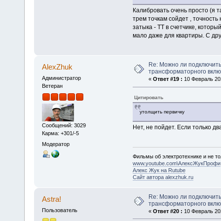
Калибровать очень просто (я та
трем точкам сойдет , точность
затыка - ТТ в счетчике, котор
мало даже для квартиры. С др
Re: Можно ли подключить
AlexZhuk
трансформаторного вкл
Администратор
«
Ответ #19 :
10 Февраль 202
Ветеран
Цитировать
утолщить первичку
Сообщений: 3029
Нет, не пойдет. Если только дв
Карма: +301/-5
Модератор
Фильмы об электротехнике и не то
www.youtube.com\АлексЖукПрофи
Алекс Жук на Rutube
Сайт автора alexzhuk.ru
Re: Можно ли подключить
Astra!
трансформаторного вкл
Пользователь
«
Ответ #20 :
10 Февраль 202