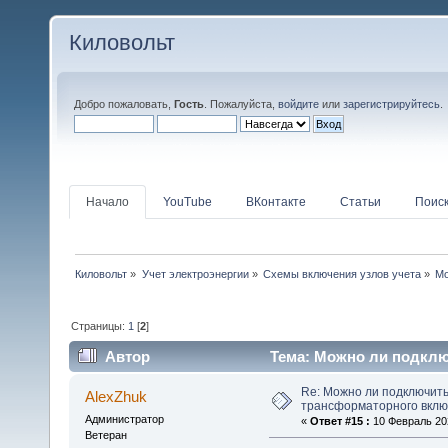
Киловольт
Добро пожаловать,
Гость
. Пожалуйста,
войдите
или
зарегистрируйтесь
.
Начало
YouTube
ВКонтакте
Статьи
Поис
Киловольт
»
Учет электроэнергии
»
Схемы включения узлов учета
»
Мо
Страницы:
1
[
2
]
Автор
Тема: Можно ли подклю
(Прочитано 84995 раз)
Re: Можно ли подключить
AlexZhuk
трансформаторного вкл
Администратор
«
Ответ #15 :
10 Февраль 202
Ветеран