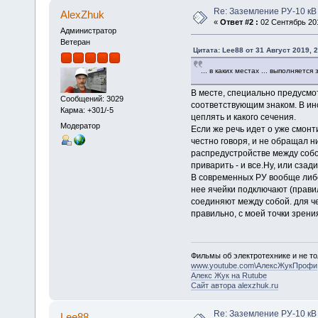
Re: Заземление РУ-10 кВ
AlexZhuk
«
Ответ #2 :
02 Сентябрь 201
Администратор
Ветеран
Цитата: Lee88 от 31 Август 2019, 2
... в каких местах ... выполняет
В месте, специально предусмо
Сообщений: 3029
соответствующим знаком. В ин
Карма: +301/-5
цеплять и какого сечения.
Модератор
Если же речь идет о уже смонт
честно говоря, и не обращал н
распредустройстве между собой
приварить - и все.Ну, или сзад
В современных РУ вообще либо 
нее ячейки подключают (правил
соединяют между собой. для ч
правильно, с моей точки зрения
Фильмы об электротехнике и не то
www.youtube.com\АлексЖукПрофи
Алекс Жук на Rutube
Сайт автора alexzhuk.ru
Re: Заземление РУ-10 кВ
Lee88