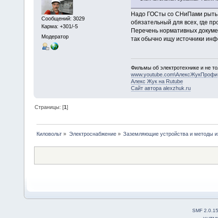
Надо ГОСты со СНиПами рыть. 
Сообщений: 3029
обязательный для всех, где про
Карма: +301/-5
Перечень нормативных докуме
Модератор
так обычно ищу источники инф
Фильмы об электротехнике и не то
www.youtube.com\АлексЖукПрофи
Алекс Жук на Rutube
Сайт автора alexzhuk.ru
Страницы: [
1
]
Киловольт
»
Электроснабжение
»
Заземляющие устройства и методы и
SMF 2.0.1