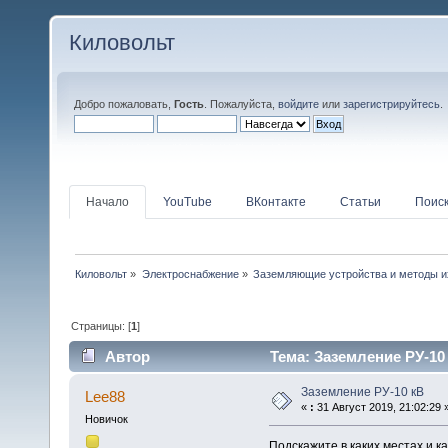
Киловольт
Добро пожаловать,
Гость
. Пожалуйста,
войдите
или
зарегистрируйтесь
.
Начало
YouTube
ВКонтакте
Статьи
Поис
Киловольт
»
Электроснабжение
»
Заземляющие устройства и методы и
Страницы: [
1
]
Автор
Тема: Заземление РУ-10 
Заземление РУ-10 кВ
Lee88
«
:
31 Август 2019, 21:02:29 
Новичок
Подскажите в каких местах и 