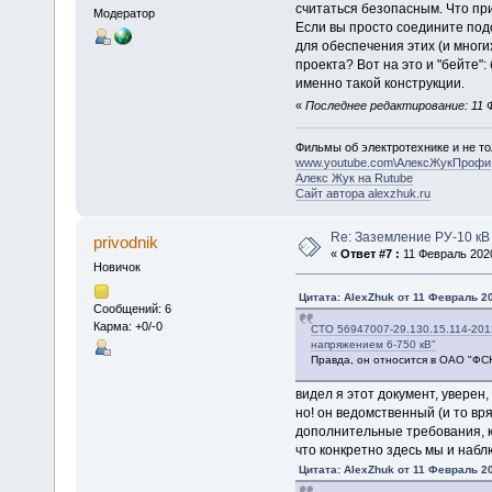
считаться безопасным. Что пр
Модератор
Если вы просто соедините под
для обеспечения этих (и многи
проекта? Вот на это и "бейте"
именно такой конструкции.
«
Последнее редактирование: 11 Ф
Фильмы об электротехнике и не то
www.youtube.com\АлексЖукПрофи
Алекс Жук на Rutube
Сайт автора alexzhuk.ru
Re: Заземление РУ-10 кВ
privodnik
«
Ответ #7 :
11 Февраль 2020
Новичок
Цитата: AlexZhuk от 11 Февраль 20
Сообщений: 6
Карма: +0/-0
СТО 56947007-29.130.15.114-201
напряжением 6-750 кВ"
Правда, он относится в ОАО "ФСК
видел я этот документ, уверен,
но! он ведомственный (и то вр
дополнительные требования, к
что конкретно здесь мы и набл
Цитата: AlexZhuk от 11 Февраль 20