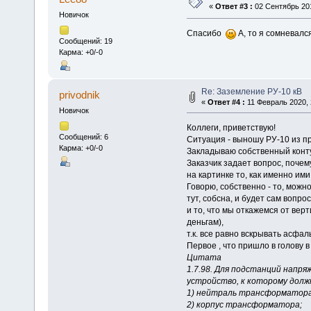
«
Ответ #3 :
02 Сентябрь 201
Новичок
Спасибо
А, то я сомневался
Сообщений: 19
Карма: +0/-0
Re: Заземление РУ-10 кВ
privodnik
«
Ответ #4 :
11 Февраль 2020, 
Новичок
Коллеги, приветствую!
Сообщений: 6
Ситуация - выношу РУ-10 из п
Карма: +0/-0
Закладываю собственный конт
Заказчик задает вопрос, поче
на картинке то, как именно ими
Говорю, собственно - то, можн
тут, собсна, и будет сам вопрос
и то, что мы откажемся от вер
деньгам),
т.к. все равно вскрывать асфальт 
Первое , что пришло в голову в
Цитата
1.7.98. Для подстанций напр
устройство, к которому дол
1) нейтраль трансформатора 
2) корпус трансформатора;