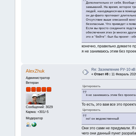
Дополнительно от себя. Вообще-т
замыканий. На время, которое тр
людей, находящихся как в помеще
он де-факто протекает длительно
Отсутствие выше описанной констр
безопасным. Что приведет к поя
Если вы просто соедините подста
обеспечения этих (и многих друг
это и "бейте": был бы проект - 
конечно, правильно думаете пр
я не занимаюсь этим без проек
Re: Заземление РУ-10 кВ
AlexZhuk
«
Ответ #8 :
11 Февраль 2020
Администратор
Ветеран
Цитировать
я не занимаюсь этим без проекта
То есть, это вам все это прое
Сообщений: 3029
Цитировать
Карма: +301/-5
Модератор
но! он ведомственный
Они это сами не придумали. Я
чего они данный пункт разраб