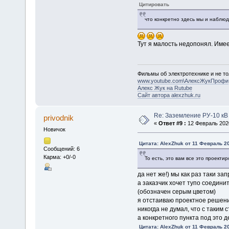
Цитировать
что конкретно здесь мы и наблюд
Тут я малость недопонял. Име
Фильмы об электротехнике и не то
www.youtube.com\АлексЖукПрофи
Алекс Жук на Rutube
Сайт автора alexzhuk.ru
Re: Заземление РУ-10 кВ
privodnik
«
Ответ #9 :
12 Февраль 2020
Новичок
Цитата: AlexZhuk от 11 Февраль 20
Сообщений: 6
Карма: +0/-0
То есть, это вам все это проект
да нет же!) мы как раз таки з
а заказчик хочет тупо соедини
(обозначен серым цветом)
я отстаиваю проектное решени
никогда не думал, что с таким с
а конкретного пункта под это д
Цитата: AlexZhuk от 11 Февраль 20