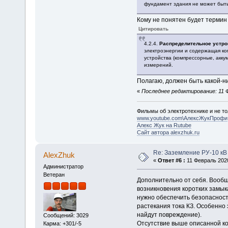
фундамент здания не может быть
Кому не понятен будет термин 
Цитировать
4.2.4.
Распределительное устрой
электроэнергии и содержащая к
устройства (компрессорные, аккум
измерений.
Полагаю, должен быть какой-ни
«
Последнее редактирование: 11 Ф
Фильмы об электротехнике и не то
www.youtube.com\АлексЖукПрофи
Алекс Жук на Rutube
Сайт автора alexzhuk.ru
Re: Заземление РУ-10 кВ
AlexZhuk
«
Ответ #6 :
11 Февраль 2020
Администратор
Ветеран
Дополнительно от себя. Вообщ
возникновения коротких замык
нужно обеспечить безопасност
растекания тока КЗ. Особенно 
найдут повреждение).
Сообщений: 3029
Отсутствие выше описанной кон
Карма: +301/-5