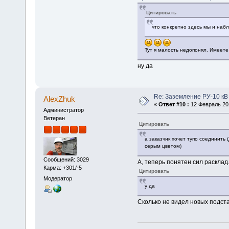
Цитировать
что конкретно здесь мы и набл
Тут я малость недопонял. Имеете
ну да
Re: Заземление РУ-10 кВ
AlexZhuk
«
Ответ #10 :
12 Февраль 202
Администратор
Ветеран
Цитировать
а заказчик хочет тупо соединить
серым цветом)
Сообщений: 3029
А, теперь понятен сил раскла
Карма: +301/-5
Цитировать
Модератор
у да
Сколько не видел новых подста