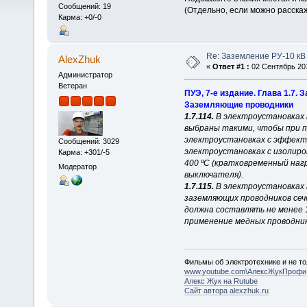
Сообщений: 19
(Отдельно, если можно расска
Карма: +0/-0
Re: Заземление РУ-10 кВ
AlexZhuk
«
Ответ #1 :
02 Сентябрь 201
Администратор
Ветеран
ПУЭ, 7-е издание. Глава 1.7.
Заземляющие проводники
1.7.114.
В электроустановках 
выбраны такими, чтобы при п
электроустановках с эффекти
Сообщений: 3029
электроустановках с изолир
Карма: +301/-5
400 ºС (кратковременный на
Модератор
выключателя).
1.7.115.
В электроустановках 
заземляющих проводников сеч
должна составлять не менее 
применение медных проводнико
Фильмы об электротехнике и не то
www.youtube.com\АлексЖукПрофи
Алекс Жук на Rutube
Сайт автора alexzhuk.ru