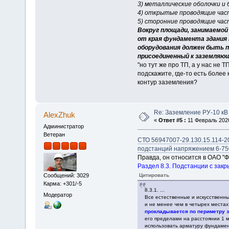
3) металлические оболочки и 
4) открытые проводящие част
5) сторонние проводящие час
Вокруг площади, занимаемой 
от края фундамента здания
оборудования должен быть 
присоединенный к заземля
"но тут же про ТП, а у нас не ТП
подскажите, где-то есть боле
контур заземления?
Re: Заземление РУ-10 кВ
AlexZhuk
«
Ответ #5 :
11 Февраль 2020
Администратор
Ветеран
СТО 56947007-29.130.15.114-2
подстанций напряжением 6-75
Правда, он относится в ОАО "
Раздел 8.3. Подстанции с зак
Цитировать
Сообщений: 3029
Карма: +301/-5
8.3.1. ...
Модератор
Все естественные и искусственн
и не менее чем в четырех места
прокладывается по периметру з
его пределами на расстоянии 1 м 
использовать арматуру фундамен