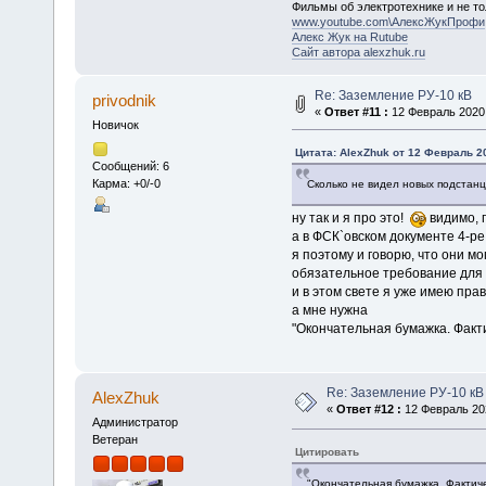
Фильмы об электротехнике и не то
www.youtube.com\АлексЖукПрофи
Алекс Жук на Rutube
Сайт автора alexzhuk.ru
Re: Заземление РУ-10 кВ
privodnik
«
Ответ #11 :
12 Февраль 2020,
Новичок
Цитата: AlexZhuk от 12 Февраль 20
Сообщений: 6
Карма: +0/-0
Сколько не видел новых подстанц
ну так и я про это!
видимо, 
а в ФСК`овском документе 4-ре
я поэтому и говорю, что они мог
обязательное требование для 
и в этом свете я уже имею пра
а мне нужна
"Окончательная бумажка. Факти
Re: Заземление РУ-10 кВ
AlexZhuk
«
Ответ #12 :
12 Февраль 202
Администратор
Ветеран
Цитировать
"Окончательная бумажка. Фактичес