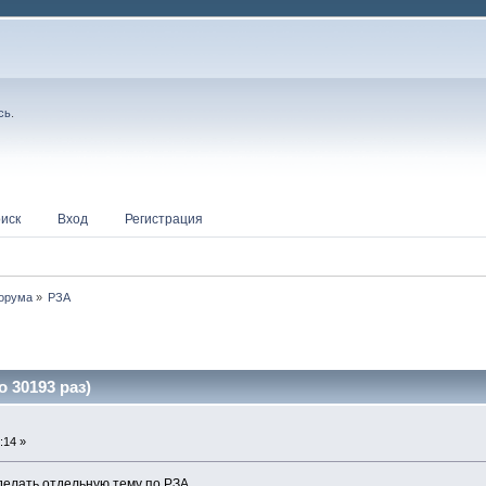
сь
.
иск
Вход
Регистрация
форума
»
РЗА
 30193 раз)
:14 »
делать отдельную тему по РЗА.