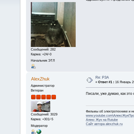
Сообщений: 282
Карма: +24/-0
Начальник ЭТЛ
Re: РЗА
AlexZhuk
«
Ответ #1 :
16 Январь 20
Администратор
Ветеран
Писали, уже думаю, как это
Фильмы об электротехнике и не
Сообщений: 3029
www.youtube.com\АлексЖукПр
Карма: +301/-5
Алекс Жук на Rutube
Сайт автора alexzhuk.ru
Модератор