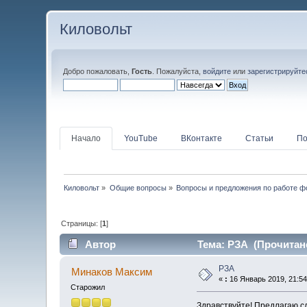
Киловольт
Добро пожаловать,
Гость
. Пожалуйста,
войдите
или
зарегистрируйте
Начало
YouTube
ВКонтакте
Статьи
По
Киловольт
»
Общие вопросы
»
Вопросы и предложения по работе 
Страницы: [
1
]
Автор
Тема: РЗА (Прочитано
РЗА
Минаков Максим
«
:
16 Январь 2019, 21:54
Старожил
Здравствуйте! Предлагаю с