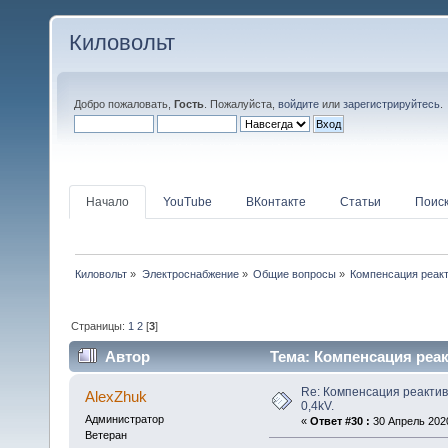
Киловольт
Добро пожаловать,
Гость
. Пожалуйста,
войдите
или
зарегистрируйтесь
.
Начало
YouTube
ВКонтакте
Статьи
Поис
Киловольт
»
Электроснабжение
»
Общие вопросы
»
Компенсация реакт
Страницы:
1
2
[
3
]
Автор
Тема: Компенсация реакт
Re: Компенсация реактив
AlexZhuk
0,4kV.
Администратор
«
Ответ #30 :
30 Апрель 2020
Ветеран