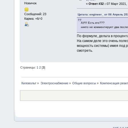
Новичок
«
Ответ #32 :
07 Март 2021, 
Сообщений: 23
Цитата: engineer_ от 06 Апрель 202
Карма: +6/-0
АУ!!! Есть кто???
никто не комментирует два пос
По формуле, дельта в процента
На самом деле это очень полез
мощность системы) имея под ру
смотреть.
Страницы:
1
2
[
3
]
Киловольт
»
Электроснабжение
»
Общие вопросы
»
Компенсация реакт