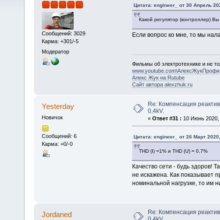
Цитата: engineer_ от 30 Апрель 20
Какой регулятор (контроллер) Вы
Сообщений: 3029
Если вопрос ко мне, то мы на
Карма: +301/-5
Модератор
Фильмы об электротехнике и не то
www.youtube.com\АлексЖукПрофи
Алекс Жук на Rutube
Сайт автора alexzhuk.ru
Re: Компенсация реактив
Yesterday
0,4kV.
Новичок
«
Ответ #31 :
10 Июнь 2020, 
Сообщений: 6
Цитата: engineer_ от 26 Март 2020,
Карма: +0/-0
THD (I) =1% и THD (U) = 0,7%
Качество сети - будь здоров! 
не искажена. Как показывает п
номинальной нагрузке, то им н
Re: Компенсация реактив
Jordaned
0,4kV.