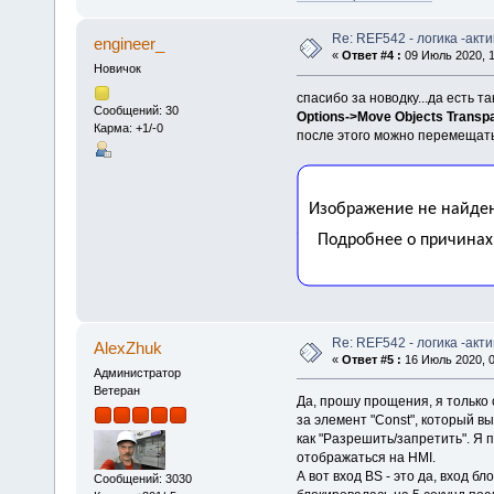
Re: REF542 - логика -акт
engineer_
«
Ответ #4 :
09 Июль 2020, 1
Новичок
спасибо за новодку...да есть та
Сообщений: 30
Options->Move Objects Transpa
Карма: +1/-0
после этого можно перемещать
Re: REF542 - логика -акт
AlexZhuk
«
Ответ #5 :
16 Июль 2020, 0
Администратор
Ветеран
Да, прошу прощения, я только 
за элемент "Const", который вы
как "Разрешить/запретить". Я 
отображаться на HMI.
А вот вход BS - это да, вход б
Сообщений: 3030