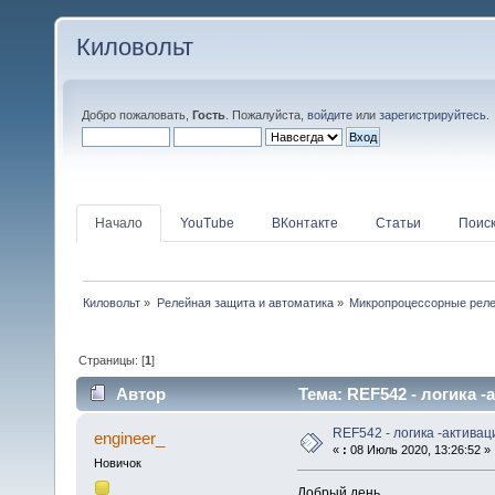
Киловольт
Добро пожаловать,
Гость
. Пожалуйста,
войдите
или
зарегистрируйтесь
.
Начало
YouTube
ВКонтакте
Статьи
Поис
Киловольт
»
Релейная защита и автоматика
»
Микропроцессорные рел
Страницы: [
1
]
Автор
Тема: REF542 - логика -
REF542 - логика -активац
engineer_
«
:
08 Июль 2020, 13:26:52 »
Новичок
Добрый день,