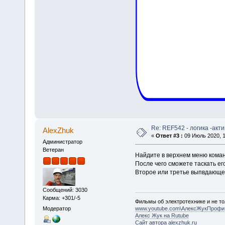
Re: REF542 - логика -акт
AlexZhuk
«
Ответ #3 :
09 Июль 2020, 1
Администратор
Ветеран
Найдите в верхнем меню кома
После чего сможете таскать ег
Второе или третье выпвдающее
Сообщений: 3030
Карма: +301/-5
Фильмы об электротехнике и не то
Модератор
www.youtube.com\АлексЖукПрофи
Алекс Жук на Rutube
Сайт автора alexzhuk.ru