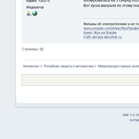
блокировалась на 5 секунд по
Карма: +301/-5
Вот кусок мануала по этому по
Модератор
Фильмы об электротехнике и не то
www.youtube.com\АлексЖукПрофи
Алекс Жук на Rutube
Сайт автора alexzhuk.ru
Страницы: [
1
]
Киловольт
»
Релейная защита и автоматика
»
Микропроцессорные рел
SMF 2.0.1
XHTM