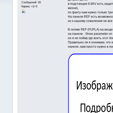
Сообщений: 30
в подстанции 6.6KV есть защит
Карма: +1/-0
жизни),
по факту нам нужно только тр
На панели REF есть возможнос
но к нашему сожалению не все
В логике REF (FUPLA) на входе
на панели - Show parameter on 
но я не пойму где взять этот бло
Правильно ли я понимаю, что 
панели..нам просто нужно в ло