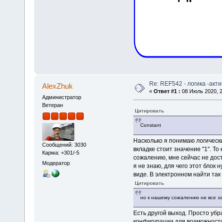
Re: REF542 - логика -акт
AlexZhuk
«
Ответ #1 :
08 Июль 2020, 2
Администратор
Ветеран
Цитировать
Constant
Насколько я понимаю логическ
Сообщений: 3030
вкладке стоит значение "1". То
Карма: +301/-5
сожалению, мне сейчас не дост
Модератор
я не знаю, для чего этот блок 
виде. В электронном найти так 
Цитировать
но к нашему сожалению не все з
Есть другой выход. Просто уб
конфигурации для возможности