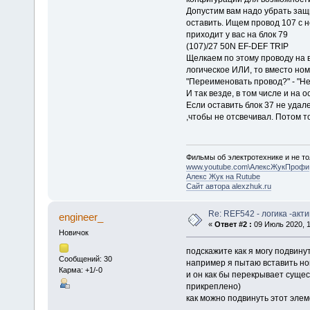
Допустим вам надо убрать защи
оставить. Ищем провод 107 с н
приходит у вас на блок 79
(107)/27 50N EF-DEF TRIP
Щелкаем по этому проводу на в
логическое ИЛИ, то вместо но
"Переименовать провод?" - "Не
И так везде, в том числе и на 
Если оставить блок 37 не удале
,чтобы не отсвечивал. Потом то
Фильмы об электротехнике и не то
www.youtube.com\АлексЖукПрофи
Алекс Жук на Rutube
Сайт автора alexzhuk.ru
Re: REF542 - логика -акт
engineer_
«
Ответ #2 :
09 Июль 2020, 1
Новичок
подскажите как я могу подвинут
Сообщений: 30
например я пытаю вставить новы
Карма: +1/-0
и он как бы перекрывает сущес
прикреплено)
как можно подвинуть этот элеме