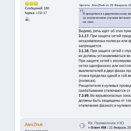
Цитата: AlexZhuk от 20 Февраль 20
Сообщений: 180
Карма: +72/-17
Я прицепился к двухполюсному ав
за исключением случаев питания о
не смог.
Видимо, речь идет об этих пун
3.1.17.
При защите сетей пред
незаземленных полюсах или фа
запрещается.
3.1.18.
При защите сетей с гл
их должны устанавливаться во 
При защите сетей с изолирова
сетях однофазного или постоя
выключателей в двух фазах пр
этом в пределах одной и той ж
(полюсах).
Расцепители в нулевых проводн
срабатывании отключаются от
7.3.99.
Во взрывоопасных зонах
должны быть защищены от ток
отключения фазного и нулево
Re: Применение УЗО.
AlexZhuk
«
Ответ #58 :
21 Февраль 202
Администратор