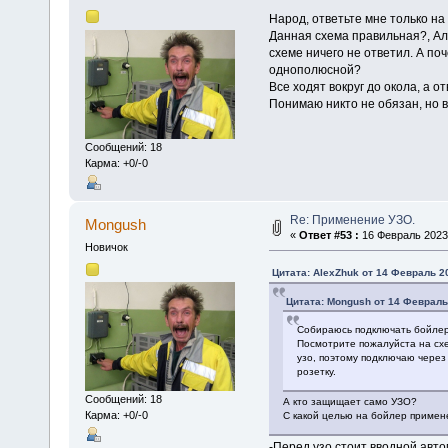
Народ, ответьте мне только на 
Данная схема правильная?, Але
схеме ничего не ответил. А п
однополюсной?
Все ходят вокруг до окола, а о
Понимаю никто не обязан, но в
Сообщений: 18
Карма: +0/-0
Re: Применение УЗО.
Mongush
«
Ответ #53 :
16 Февраль 2023,
Новичок
Цитата: AlexZhuk от 14 Февраль 20
Цитата: Mongush от 14 Февраль 
Собираюсь подключать бойлер
Посмотрите пожалуйста на схе
узо, поэтому подключаю через
розетку.
Сообщений: 18
А кто защищает само УЗО?
Карма: +0/-0
С какой целью на бойлер приме
-Перед узо стоит вводной авто