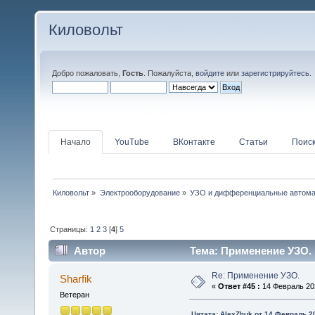
Киловольт
Добро пожаловать,
Гость
. Пожалуйста,
войдите
или
зарегистрируйтесь
.
Начало
YouTube
ВКонтакте
Статьи
Поис
Киловольт
»
Электрооборудование
»
УЗО и дифференциальные автом
Страницы:
1
2
3
[
4
]
5
Автор
Тема: Применение УЗО. 
Re: Применение УЗО.
Sharfik
«
Ответ #45 :
14 Февраль 202
Ветеран
Цитата: AlexZhuk от 14 Февраль 20