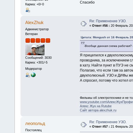
Спасибо
Карма: +0/-0
Re: Применение УЗО.
AlexZhuk
«
Ответ #56 :
20 Февраль 202
Администратор
Ветеран
Цитата: Mongush от 16 Февраль 20
-Вообще данная схема рабочая? 
Я прицепился к двухполюсному 
Сообщений: 3030
проводника, за исключением сл
Карма: +301/-5
в хату. Найти пункт в ПУЭ не 
Модератор
Полагаю, что если там за авто
двухполюсный. УЗО и ДИФы же 
А спросил, потому что хотел о
Фильмы об электротехнике и не то
www.youtube.com\АлексЖукПрофи
Алекс Жук на Rutube
Сайт автора alexzhuk.ru
Re: Применение УЗО.
леопольд
«
Ответ #57 :
21 Февраль 202
Постоялец