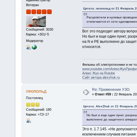
Ветеран
Цитата: леопольд от 21 Февраль 20
Расцепители в нулевых проводник
отключаются от сети одновремен
Сообщений: 3030
Вот это подходит автору вопро
Карма: +301/-5
Но был и еще один пункт, раз
Модератор
на N и РЕ выполнено до защитно
относится.
Фильмы об электротехнике и не то
www.youtube.com\АлексЖукПрофи
Алекс Жук на Rutube
Сайт автора alexzhuk.ru
Re: Применение УЗО.
леопольд
«
Ответ #59 :
22 Февраль 202
Постоялец
Цитата: AlexZhuk от 21 Февраль 20
Сообщений: 180
Карма: +72/-17
Но был и еще один пункт, разреш
выполнено до защитного аппарата.
Это п. 1.7.145. «Не допускает
исключением случаев питания