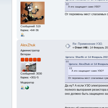
А кто защищает само УЗО?
От перемены мест слагаемых с
Сообщений: 519
Карма: +64/-36
Re: Применение УЗО.
AlexZhuk
«
Ответ #46 :
14 Февраль 202
Администратор
Ветеран
Цитата: Sharfik от 14 Февраль 2023
Цитата: AlexZhuk от 14 Февраль
А кто защищает само УЗО?
Сообщений: 3030
Карма: +301/-5
От перемены мест слагаемых сум
Модератор
Да ну? А если УЗО электронное 
полного выгорания резистора 
оно должно быть защищено за
Фильмы об электротехнике и не то