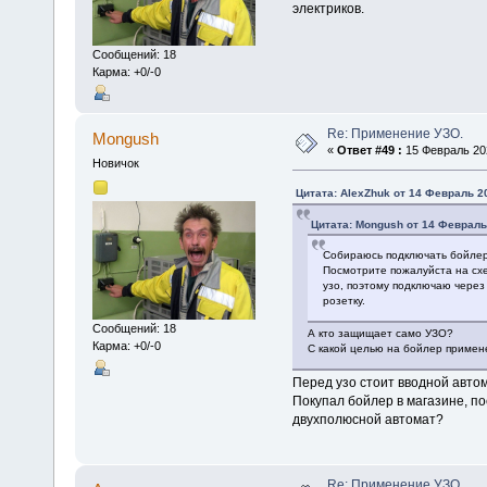
электриков.
Сообщений: 18
Карма: +0/-0
Re: Применение УЗО.
Mongush
«
Ответ #49 :
15 Февраль 202
Новичок
Цитата: AlexZhuk от 14 Февраль 20
Цитата: Mongush от 14 Февраль 
Собираюсь подключать бойлер
Посмотрите пожалуйста на схе
узо, поэтому подключаю через
розетку.
Сообщений: 18
А кто защищает само УЗО?
Карма: +0/-0
С какой целью на бойлер приме
Перед узо стоит вводной авто
Покупал бойлер в магазине, п
двухполюсной автомат?
Re: Применение УЗО.