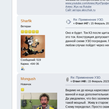
www.youtube.com\АлексЖукПрофи
Алекс Жук на Rutube
Сайт автора alexzhuk.ru
Re: Применение УЗО.
Sharfik
«
Ответ #47 :
15 Февраль 202
Ветеран
Оно и будет. Ток КЗ после щи
это ток. Конструкция допускае
данной схеме УЗО посредник. П
любом случае пойдет через нег
Сообщений: 519
Карма: +64/-36
Re: Применение УЗО.
Mongush
«
Ответ #48 :
15 Февраль 2023,
Новичок
Видимо не до конца нарисовал 
ванной и еще дополнительная 
Да уведомлен, что без заземл
такой мощный. Живу в старом
Схему переделал. Просто скаж