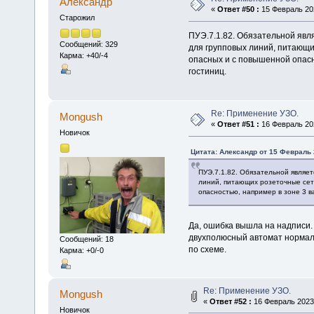
Алексaндр
«
Ответ #50 :
15 Февраль 202
Старожил
ПУЭ.7.1.82. Обязательной явл
Сообщений: 329
для групповых линий, питающ
Карма: +40/-4
опасных и с повышенной опасн
гостиниц.
Re: Применение УЗО.
Mongush
«
Ответ #51 :
16 Февраль 202
Новичок
Цитата: Алексaндр от 15 Февраль 
ПУЭ.7.1.82. Обязательной являе
линий, питающих розеточные сет
опасностью, например в зоне 3 
Да, ошибка вышла на надписи.
двухполюсный автомат нормаль
Сообщений: 18
по схеме.
Карма: +0/-0
Re: Применение УЗО.
Mongush
«
Ответ #52 :
16 Февраль 2023,
Новичок