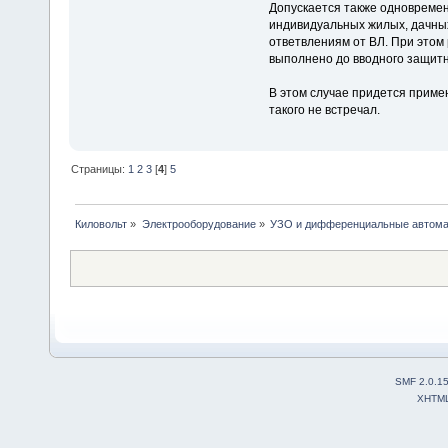
Допускается также одновремен
индивидуальных жилых, дачны
ответвлениям от ВЛ. При этом
выполнено до вводного защит
В этом случае придется примен
такого не встречал.
Страницы:
1
2
3
[
4
]
5
Киловольт
»
Электрооборудование
»
УЗО и дифференциальные автом
SMF 2.0.1
XHTM