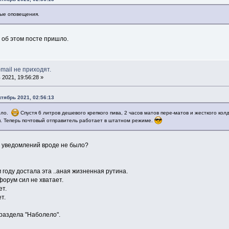
овые оповещения.
об этом посте пришло.
mail не приходят.
2021, 19:56:28 »
ктябрь 2021, 02:56:13
лело.
Спустя 6 литров дешевого крепкого пива, 2 часов матов пере-матов и жесткого ко
. Теперь почтовый отправитель работает в штатном режиме.
 а уведомлений вроде не было?
м году достала эта ..аная жизненная рутина.
орум сил не хватает.
ет.
т.
 раздела "Наболело".