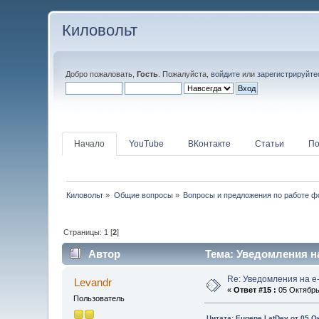
Киловольт
Добро пожаловать,
Гость
. Пожалуйста,
войдите
или
зарегистрируйте
Начало
YouTube
ВКонтакте
Статьи
По
Киловольт
»
Общие вопросы
»
Вопросы и предложения по работе 
Страницы:
1
[
2
]
Автор
Тема: Уведомления на 
Re: Уведомления на e-
Levandr
«
Ответ #15 :
05 Октябрь 
Пользователь
Цитата: Eugene.LatDev от 05 О