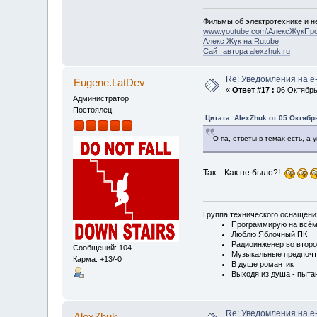
Фильмы об электротехнике и не
www.youtube.com\АлексЖукПр
Алекс Жук на Rutube
Сайт автора alexzhuk.ru
Re: Уведомления на e-
Eugene.LatDev
«
Ответ #17 :
06 Октябрь 
Администратор
Постоялец
Цитата: AlexZhuk от 05 Октябрь
О-па, ответы в темах есть, а
Так... Как не было?!
Группа технического оснащен
Программирую на всём 
Люблю Яблочный ПК
Радиоинженер во втор
Сообщений: 104
Музыкальные предпочт
Карма: +13/-0
В душе романтик
Выходя из душа - пыта
Re: Уведомления на e-
AlexZhuk