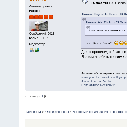
«
Ответ #18 :
06 Октябрь 
Администратор
Ветеран
Цитата: Eugene.LatDev от 06 О
Цитата: AlexZhuk от 05 Октя
О-па, ответы в темах есть
Сообщений: 3029
Карма: +301/-5
Так... Как не было?!
Модератор
Да я о прошлом, сейчас все
Я о том, что бить тревогу 
Фильмы об электротехнике и не
www.youtube.com\АлексЖукПр
Алекс Жук на Rutube
Сайт автора alexzhuk.ru
Страницы:
1
[
2
]
Киловольт
»
Общие вопросы
»
Вопросы и предложения по работе 