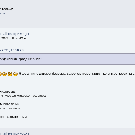
 только:
офи
mail не приходят.
2021, 18:53:42 »
 2021, 19:56:28
 уведомлений вроде не было?
Я десятину движка форума за вечер перепилил, куча настроек на с
ия форума.
от web до микроконтроллера!
ом поколении
ения злобные
юсь захватить мир
mail не приходят.