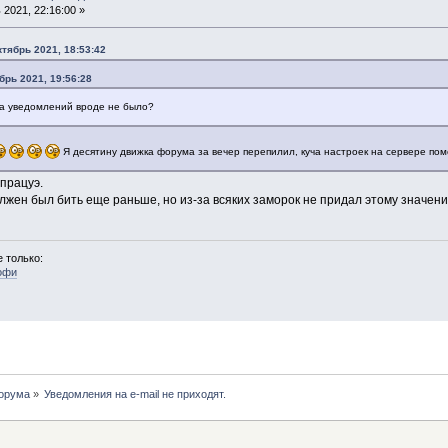
2021, 22:16:00 »
ктябрь 2021, 18:53:42
брь 2021, 19:56:28
, а уведомлений вроде не было?
Я десятину движка форума за вечер перепилил, куча настроек на сервере пом
 працуэ.
должен был бить еще раньше, но из-за всяких заморок не придал этому значени
 только:
офи
форума
»
Уведомления на e-mail не приходят.