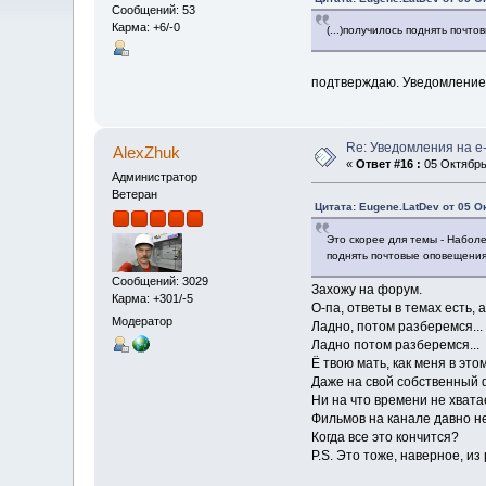
Сообщений: 53
Карма: +6/-0
(...)получилось поднять почт
подтверждаю. Уведомление 
Re: Уведомления на e-
AlexZhuk
«
Ответ #16 :
05 Октябрь 
Администратор
Ветеран
Цитата: Eugene.LatDev от 05 О
Это скорее для темы - Набо
поднять почтовые оповещения
Сообщений: 3029
Захожу на форум.
Карма: +301/-5
О-па, ответы в темах есть,
Модератор
Ладно, потом разберемся...
Ладно потом разберемся...
Ё твою мать, как меня в это
Даже на свой собственный ф
Ни на что времени не хвата
Фильмов на канале давно не
Когда все это кончится?
P.S. Это тоже, наверное, из