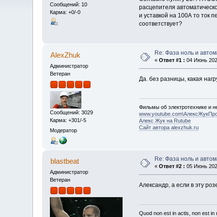
Сообщений: 10
расцепителя автоматическо
Карма: +0/-0
и уставкой на 100А то ток 
соответствует?
Re: Фаза ноль и авто
AlexZhuk
«
Ответ #1 :
04 Июнь 2020
Администратор
Ветеран
Да. без разницы, какая на
Фильмы об электротехнике и не
Сообщений: 3029
www.youtube.com\АлексЖукПр
Карма: +301/-5
Алекс Жук на Rutube
Сайт автора alexzhuk.ru
Модератор
Re: Фаза ноль и авто
blastbeat
«
Ответ #2 :
05 Июнь 2020
Администратор
Ветеран
Александр, а если в эту ро
Quod non est in actis, non est i