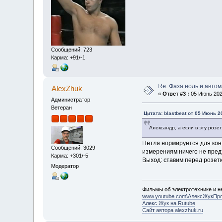
Сообщений: 723
Карма: +91/-1
Re: Фаза ноль и авто
AlexZhuk
«
Ответ #3 :
05 Июнь 2020
Администратор
Ветеран
Цитата: blastbeat от 05 Июнь 2
Александр, а если в эту розе
Петля нормируется для конт
Сообщений: 3029
измерениям ничего не предъ
Карма: +301/-5
Выход: ставим перед розетк
Модератор
Фильмы об электротехнике и не
www.youtube.com\АлексЖукПр
Алекс Жук на Rutube
Сайт автора alexzhuk.ru