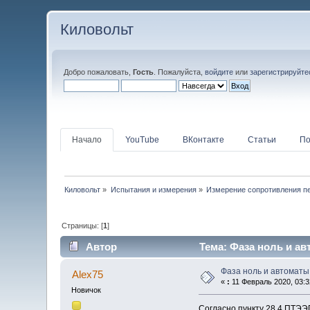
Киловольт
Добро пожаловать,
Гость
. Пожалуйста,
войдите
или
зарегистрируйте
Начало
YouTube
ВКонтакте
Статьи
По
Киловольт
»
Испытания и измерения
»
Измерение сопротивления п
Страницы: [
1
]
Автор
Тема: Фаза ноль и ав
Фаза ноль и автоматы
Alex75
«
:
11 Февраль 2020, 03:3
Новичок
Согласно пункту 28.4 ПТЭЭ