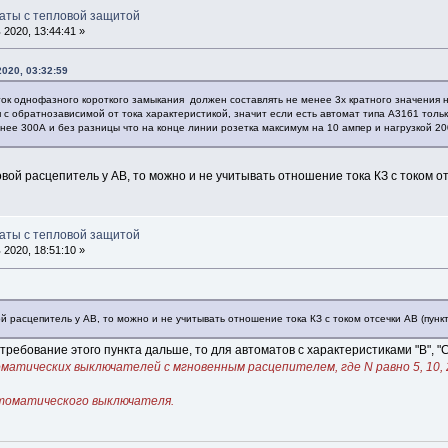
маты с тепловой защитой
2020, 13:44:41 »
020, 03:32:59
ток однофазного короткого замыкания должен составлять не менее 3х кратного значения
с обратнозависимой от тока характеристикой, значит если есть автомат типа А3161 тольк
нее 300А и без разницы что на конце линии розетка максимум на 10 ампер и нагрузкой 200
ой расцепитель у АВ, то можно и не учитывать отношение тока КЗ с током отсе
маты с тепловой защитой
2020, 18:51:10 »
й расцепитель у АВ, то можно и не учитывать отношение тока КЗ с током отсечки АВ (пункт 
 требование этого пункта дальше, то для автоматов с характеристиками "В", "С"
томатических выключателей с мгновенным расцепителем, где N равно 5, 10
втоматического выключателя.