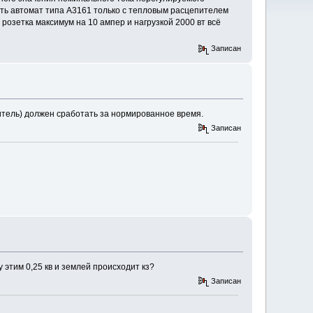
сть автомат типа А3161 только с тепловым расцепителем
 розетка максимум на 10 ампер и нагрузкой 2000 вт всё
Записан
итель) должен сработать за нормированное время.
Записан
 этим 0,25 кв и землей происходит кз?
Записан