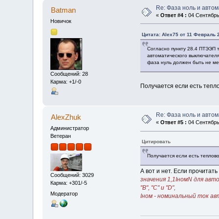
Re: Фаза ноль и авто
Batman
«
Ответ #4 :
04 Сентябрь 
Новичок
Цитата: Alex75 от 11 Февраль 2
Согласно пункту 28.4 ПТЭЭП 
автоматического выключателя 
фаза нуль должен быть не ме
Сообщений: 28
Карма: +1/-0
Получается если есть теплов
Re: Фаза ноль и авто
AlexZhuk
«
Ответ #5 :
04 Сентябрь 
Администратор
Ветеран
Цитировать
Получается если есть теплово
А вот и нет. Если прочитать
Сообщений: 3029
значения 1,1IномN для ав
Карма: +301/-5
"B", "C" и "D",
Модератор
Iном - номинальный ток а