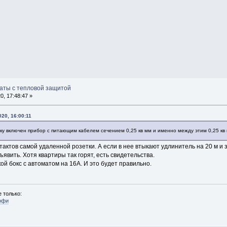
маты с тепловой защитой
, 17:48:47 »
020, 16:00:11
тку включен прибор с питающим кабелем сечением 0,25 кв мм и именно между этим 0,25 кв
актов самой удаленной розетки. А если в нее втыкают удлинитель на 20 м и з
явить. Хотя квартиры так горят, есть свидетельства.
ой бокс с автоматом на 16А. И это будет правильно.
 только:
офи