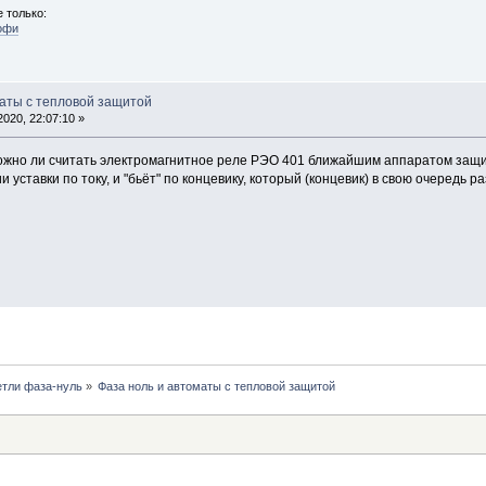
 только:
офи
маты с тепловой защитой
020, 22:07:10 »
ожно ли считать электромагнитное реле РЭО 401 ближайшим аппаратом защит
уставки по току, и "бьёт" по концевику, который (концевик) в свою очередь 
етли фаза-нуль
»
Фаза ноль и автоматы с тепловой защитой