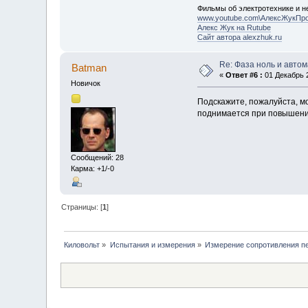
Фильмы об электротехнике и не
www.youtube.com\АлексЖукПр
Алекс Жук на Rutube
Сайт автора alexzhuk.ru
Re: Фаза ноль и авто
Batman
«
Ответ #6 :
01 Декабрь 2
Новичок
Подскажите, пожалуйста, м
поднимается при повышении 
Сообщений: 28
Карма: +1/-0
Страницы: [
1
]
Киловольт
»
Испытания и измерения
»
Измерение сопротивления п