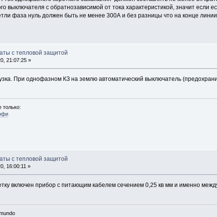
го выключателя с обратнозависимой от тока характеристикой, значит если е
петли фаза нуль должен быть не менее 300А и без разницы что на конце линии
маты с тепловой защитой
, 21:07:25 »
грузка. При однофазном КЗ на землю автоматический выключатель (предохран
 только:
офи
маты с тепловой защитой
, 16:00:11 »
зетку включен прибор с питающим кабелем сечением 0,25 кв мм и именно между
n mundo