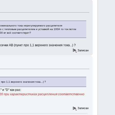
 номинального тока нерегулируемого расцепителя
о с тепловым расцепителем и уставкой на 100А то ток петли
0 вт всё соответствует?
чки АВ (пункт про 1,1 верхнего значения тока...) ?
Записан
про 1,1 верхнего значения тока...) ?
 и "D" как раз:
, 20 при характеристиках расцепления соответственно
Записан