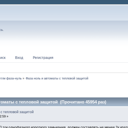
сь
.
иск
Вход
Регистрация
етли фаза-нуль
»
Фаза ноль и автоматы с тепловой защитой
томаты с тепловой защитой (Прочитано 45954 раз)
 с тепловой защитой
2:59 »
П ток однофазного короткого замыкания должен составлять не менее 3х крат