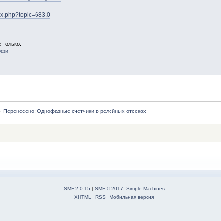
ndex.php?topic=683.0
 только:
офи
»
Перенесено: Однофазные счетчики в релейных отсеках
SMF 2.0.15
|
SMF © 2017
,
Simple Machines
XHTML
RSS
Мобильная версия