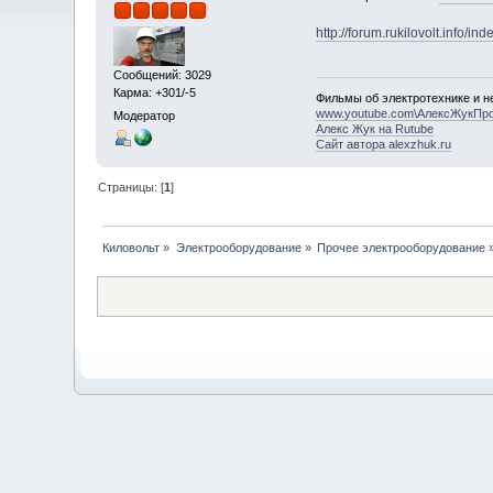
http://forum.rukilovolt.info/i
Сообщений: 3029
Карма: +301/-5
Фильмы об электротехнике и не
www.youtube.com\АлексЖукПр
Модератор
Алекс Жук на Rutube
Сайт автора alexzhuk.ru
Страницы: [
1
]
Киловольт
»
Электрооборудование
»
Прочее электрооборудование