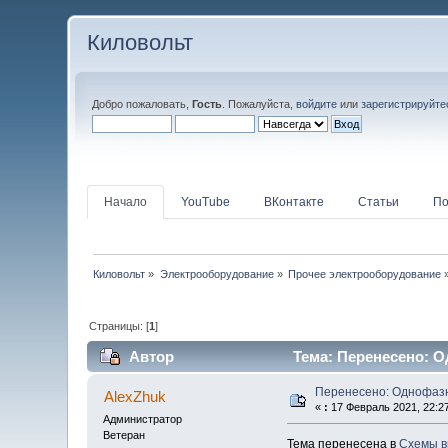
Киловольт
Добро пожаловать,
Гость
. Пожалуйста,
войдите
или
зарегистрируйте
Начало
YouTube
ВКонтакте
Статьи
По
Киловольт
»
Электрооборудование
»
Прочее электрооборудование
Страницы: [
1
]
Автор
Тема: Перенесено: О
Перенесено: Однофазн
AlexZhuk
«
:
17 Февраль 2021, 22:27
Администратор
Ветеран
Тема перенесена в
Схемы в