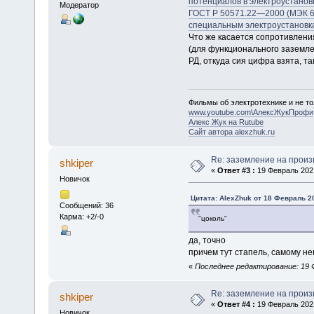
потенциалов в электроустано
Модератор
ГОСТ Р 50571.22—2000 (МЭК 60
специальным электроустановк
Что же касается сопротивлени
(для функционального заземле
РД, откуда сия цифра взята, та
Фильмы об электротехнике и не то
www.youtube.com\АлексЖукПрофи
Алекс Жук на Rutube
Сайт автора alexzhuk.ru
Re: заземление на произ
shkiper
«
Ответ #3 :
19 Февраль 2021
Новичок
Цитата: AlexZhuk от 18 Февраль 20
Сообщений: 36
Карма: +2/-0
"цоколь"
да, точно
причем тут стапель, самому 
«
Последнее редактирование: 19 Ф
Re: заземление на произ
shkiper
«
Ответ #4 :
19 Февраль 2021
Новичок