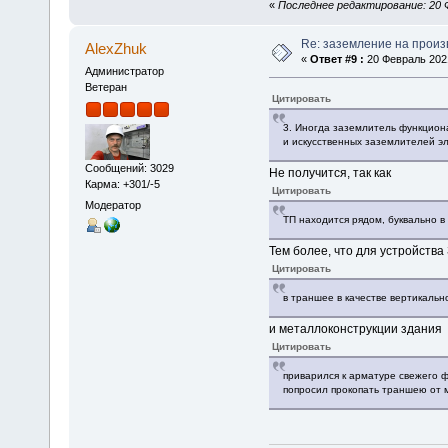
«
Последнее редактирование: 20 Ф
Re: заземление на произ
AlexZhuk
«
Ответ #9 :
20 Февраль 2021
Администратор
Ветеран
Цитировать
3. Иногда заземлитель функцион
и искусственных заземлителей эл
Сообщений: 3029
Не получится, так как
Карма: +301/-5
Цитировать
Модератор
ТП находится рядом, буквально в 
Тем более, что для устройств
Цитировать
в траншее в качестве вертикальн
и металлоконструкции здания
Цитировать
приварился к арматуре свежего ф
попросил прокопать траншею от м