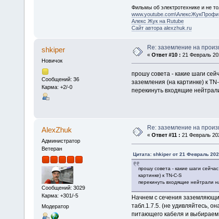
Фильмы об электротехнике и не то
www.youtube.com\АлексЖукПрофи
Алекс Жук на Rutube
Сайт автора alexzhuk.ru
Re: заземление на произ
shkiper
«
Ответ #10 :
21 Февраль 202
Новичок
прошу совета - какие шаги се
Сообщений: 36
заземления (на картинке) к TN
Карма: +2/-0
перекинуть входящие нейтрали
Re: заземление на произ
AlexZhuk
«
Ответ #11 :
21 Февраль 202
Администратор
Ветеран
Цитата: shkiper от 21 Февраль 202
прошу совета - какие шаги сейч
картинке) к TN-C-S
перекинуть входящие нейтрали н
Сообщений: 3029
Карма: +301/-5
Начнем с сечения заземляющих
табл.1.7.5. (не удивляйтесь, 
Модератор
питающего кабеля и выбираем с