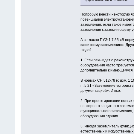
Попробую внести некоторую ясн
потенциалов электроустановки
заземления, если такое имеет
заземления к заземляющему у
А согласно ПУЭ 1.7.55 «В пер
защитному заземлению». Други
людей.
1. Если речь идет о
реконстру
оборудования часто требуется
дополнительно к имеющемуся 
В нормах СН 512-78 (с изм. 1 1
п. 5.21 «Заземление устройст
документацией». И все.
2. При проектировании
новых 
повторного защитного заземле
функционального заземления, 
оборудования здания.
3. Иногда заземлитель функци
естественных и искусственных