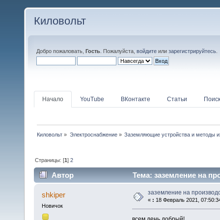
Киловольт
Добро пожаловать,
Гость
. Пожалуйста,
войдите
или
зарегистрируйтесь
.
Начало
YouTube
ВКонтакте
Статьи
Поис
Киловольт
»
Электроснабжение
»
Заземляющие устройства и методы и
Страницы: [
1
]
2
Автор
Тема: заземление на пр
заземление на производс
shkiper
«
:
18 Февраль 2021, 07:50:3
Новичок
всем день добрый!