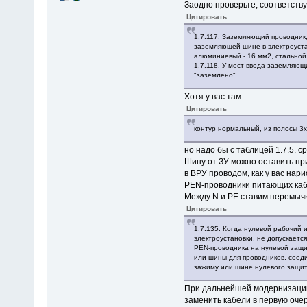
Заодно проверьте, соответств
Цитировать
1.7.117. Заземляющий проводник
заземляющей шине в электроуста
алюминиевый - 16 мм2, стальной 
1.7.118. У мест ввода заземляю
"заземлено".
Хотя у вас там
Цитировать
контур нормальный, из полосы 3
но надо бы с таблицей 1.7.5. с
Шину от ЗУ можно оставить пр
в ВРУ проводом, как у вас нари
PEN-проводники питающих кабе
Между N и РЕ ставим перемычк
Цитировать
1.7.135. Когда нулевой рабочий 
электроустановки, не допускаетс
PEN-проводника на нулевой защ
или шины для проводников, соед
зажиму или шине нулевого защит
При дальнейшей модернизации
заменить кабели в первую оче