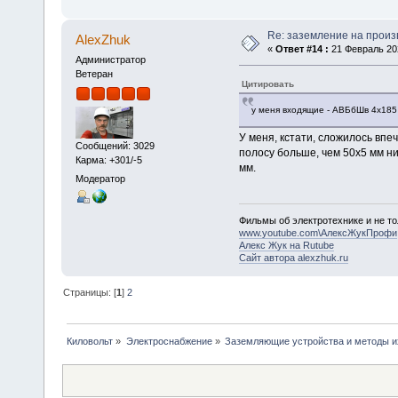
Re: заземление на произ
AlexZhuk
«
Ответ #14 :
21 Февраль 202
Администратор
Ветеран
Цитировать
у меня входящие - АВБбШв 4х185
У меня, кстати, сложилось впе
Сообщений: 3029
полосу больше, чем 50х5 мм ни
Карма: +301/-5
мм.
Модератор
Фильмы об электротехнике и не то
www.youtube.com\АлексЖукПрофи
Алекс Жук на Rutube
Сайт автора alexzhuk.ru
Страницы: [
1
]
2
Киловольт
»
Электроснабжение
»
Заземляющие устройства и методы и