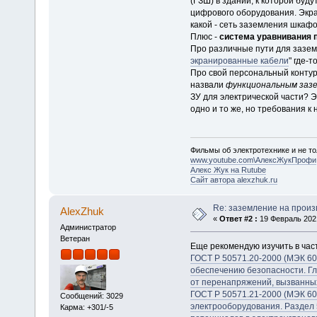
(ГЗШ) в здании, к которой буд
цифрового оборудования. Экран
какой - сеть заземления шкафо
Плюс -
система уравнивания 
Про различные пути для зазем
экранированные кабели
" где-т
Про свой персональный контур
назвали
функциональным заз
ЗУ для электрической части? Эт
одно и то же, но требования к
Фильмы об электротехнике и не то
www.youtube.com\АлексЖукПрофи
Алекс Жук на Rutube
Сайт автора alexzhuk.ru
Re: заземление на произ
AlexZhuk
«
Ответ #2 :
19 Февраль 2021
Администратор
Ветеран
Еще рекомендую изучить в час
ГОСТ Р 50571.20-2000 (МЭК 603
обеспечению безопасности. Гл
от перенапряжений, вызванны
ГОСТ Р 50571.21-2000 (МЭК 60
Сообщений: 3029
электрооборудования. Раздел 
Карма: +301/-5