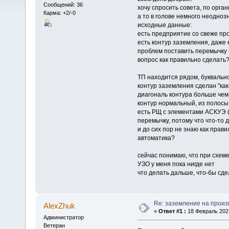
Сообщений: 36
хочу спросить совета, по орга
Карма: +2/-0
а то в голове немного неодноз
исходные данные:
есть предприятие со свеже прот
есть контур заземления, даже 
проблем поставить перемычку 
вопрос как правильно сделать
ТП находится рядом, буквально 
контур заземления сделан "как
диагональ контура больше чем
контур нормальный, из полосы
есть РЩ с элементами АСКУЭ (П
перемычку, потому что что-то
и до сих пор не знаю как прав
автоматика?
сейчас понимаю, что при схем
УЗО у меня пока нигде нет
что делать дальше, что-бы сде
Re: заземление на произ
AlexZhuk
«
Ответ #1 :
18 Февраль 2021
Администратор
Ветеран