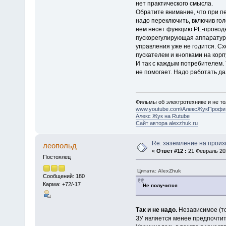
нет практического смысла.
Обратите внимание, что при п
надо переключить, включив гол
нем несет функцию РЕ-проводни
пускорегулирующая аппаратура
управления уже не годится. Сх
пускателем и кнопками на корп
И так с каждым потребителем. 
не помогает. Надо работать д
Фильмы об электротехнике и не то
www.youtube.com\АлексЖукПрофи
Алекс Жук на Rutube
Сайт автора alexzhuk.ru
Re: заземление на произ
леопольд
«
Ответ #12 :
21 Февраль 202
Постоялец
Цитата: AlexZhuk
Сообщений: 180
Карма: +72/-17
Не получится
Так и не надо.
Независимое (то
ЗУ является менее предпочтит