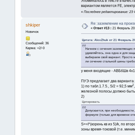
Упоминалось в тексте в качес
вариантом является FE, электр
«
Последнее редактирование: 23 Ф
Re: заземление на произ
shkiper
«
Ответ #13 :
21 Февраль 202
Новичок
Цитата: AlexZhuk от 21 Февраль 20
Сообщений: 36
Карма: +2/-0
Начнем с сечения заземляющих пр
удивляйтесь, она одна и для за
выбираем свой вариант. Просто м
ли сечение стальной шины треб
у меня входящие - АВБбШв 4х
ПУЭ предлагает два варианта 
2
1) по табл.1.7.5., S/2 = 92,5 мм
железной полосы должно быть
2)
Цитировать
Допускается, при необходимости
формуле (только для времени отк
S>=I*(корень кв из 5)/k, по вт
зоны время-токовой (т.е. мини