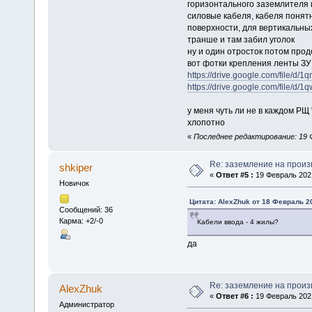
горизонтального заземлителя
силовые кабеля, кабеля понятн
поверхности, для вертикальны
транше и там забил уголок
ну и один отросток потом про
вот фотки крепления ленты ЗУ
https://drive.google.com/file/
https://drive.google.com/file
у меня чуть ли не в каждом РЩ
хлопотно
«
Последнее редактирование: 19 Ф
Re: заземление на произ
shkiper
«
Ответ #5 :
19 Февраль 2021
Новичок
Цитата: AlexZhuk от 18 Февраль 20
Сообщений: 36
Карма: +2/-0
Кабели ввода - 4 жилы?
да
Re: заземление на произ
AlexZhuk
«
Ответ #6 :
19 Февраль 2021
Администратор