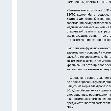
измененных) нормах СН 512-78 
«Заземление устройств СВТИ 
ВЭПС, должен быть предусмот
более 1 Ом
, который выполня
заземления осуществляется по
медным кабелем сечением не м
стержневой заземлитель, расс
молниезащиты здания, при эт
отрезком изолированного высо
Выполнение функционального 
заземления и основной систем
случай, в котором должны бы
током, исключающие возможнос
уравнивания потенциалов элек
независимому заземляющему у
4. О величине сопротивления
по проектированию учреждений
Защитные меры электробезопа
36. «Для обеспечения нормал
операционных, реанимационны
и барокамерах кроме защитног
предусматривается самостоят
Ом
».