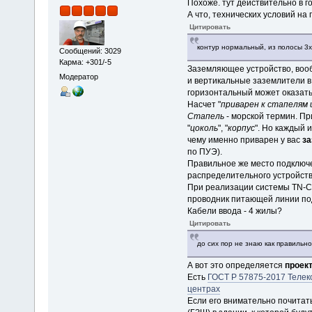
Похоже. тут действительно в г
А что, технических условий на
Цитировать
контур нормальный, из полосы 3
Сообщений: 3029
Карма: +301/-5
Заземляющее устройство, вообщ
Модератор
и вертикальные заземлители в 
горизонтальный может оказатьс
Насчет "
приварен к стапелям
Стапель
- морской термин. П
"
цоколь
", "
корпус
". Но каждый 
чему именно приварен у вас
за
по ПУЭ).
Правильное же место подключе
распределительного устройств
При реализации системы TN-C-
проводник питающей линии под
Кабели ввода - 4 жилы?
Цитировать
до сих пор не знаю как правильн
А вот это определяется
проек
Есть
ГОСТ Р 57875-2017 Телек
центрах
Если его внимательно почитать