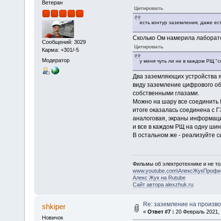
Ветеран
Цитировать
есть контур заземления, даже ес
Сколько Ом намерила лаборат
Сообщений: 3029
Цитировать
Карма: +301/-5
Модератор
у меня чуть ли не в каждом РЩ "с
Два заземляющих устройства я 
виду заземление цифрового обо
собственными глазами.
Можно на шару все соединить P
итоге оказалась соединена с ГЗ
аналоговая, экраны информацио
и все в каждом РЩ на одну шину
В остальном же - реализуйте си
Фильмы об электротехнике и не то
www.youtube.com\АлексЖукПрофи
Алекс Жук на Rutube
Сайт автора alexzhuk.ru
Re: заземление на произво
shkiper
«
Ответ #7 :
20 Февраль 2021, 
Новичок