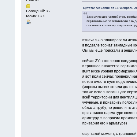
Цитата: AlexZhuk от 18 Февраль 20
Сообщений: 36
Карма: +2/-0
Заземляющее устройство, вообще-
вертикальные заземлители в вид
оказаться в зоне промерзания гру
изначально планировали испол
в подвале торчат закладные к
Ом, мы еще поискали и решили
сейчас ЗУ выполенно следую
в траншее в качестве вертикал
вбит ниже уровня промерзани
я вот прям сейчас проверил как
потом вместо нуля подключился
(морозы нынче стояли долго ни
так же использованы две верти
всей территории для вентиляци
чугунные, и приварить полосу 
обжала трубу, но решил что э
приварился к арматуре свежего
арматуру, я попросил прокопат
приварил его к арматуре)
еще такой момент, с траншеей 