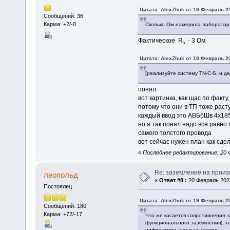
Цитата: AlexZhuk от 19 Февраль 20
Сообщений: 36
Карма: +2/-0
Сколько Ом намерила лаборатор
Фактическое R
- 3 Ом
з
Цитата: AlexZhuk от 19 Февраль 20
[реализуйте систему TN-C-S, и де
понял
вот картинка, как щас по факту
потому что они в ТП тоже рас
каждый ввод это АВБбШв 4х185,
но я так понял надо все равн
самого толстого провода
вот сейчас нужен план как сдел
«
Последнее редактирование: 20 Ф
Re: заземление на произ
леопольд
«
Ответ #8 :
20 Февраль 2021
Постоялец
Цитата: AlexZhuk от 19 Февраль 20
Сообщений: 180
Карма: +72/-17
Что же касается сопротивления з
функционального заземления), т
цифра взята, так и не нашел.