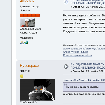
Re: ОДНОЛИНЕЙНАЯ СХ
AlexZhuk
ПОНИЗИТЕЛЬНОЙ ПОДСТ
Администратор
«
Ответ #3 :
25 Ноябрь 2021,
Ветеран
Ну, не вижу здесь проблемы. 
учета с амперметрами, а так
земляной защиты. В однолиней
компенсации реактивной мощн
Сообщений: 3030
С двумя системами шин и шино
Карма: +301/-5
Модератор
Фильмы об электротехнике и не то
www.youtube.com\АлексЖукПрофи
Алекс Жук на Rutube
Сайт автора alexzhuk.ru
Re: ОДНОЛИНЕЙНАЯ СХ
Hyperspace
ПОНИЗИТЕЛЬНОЙ ПОДСТ
Новичок
«
Ответ #4 :
25 Ноябрь 2021,
Цитата: AlexZhuk от 25 Ноябрь 202
Ну, не вижу здесь проблемы.
А могли бы показать, как это в
Сообщений: 3