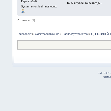
Карма: +0/-0
То ли я тупой, то ли гвозди...
System error: brain not found.
Страницы: [
1
]
Киловольт
»
Электроснабжение
»
Распредустройства
»
ОДНОЛИНЕЙНА
SMF 2.0.1
XHTM