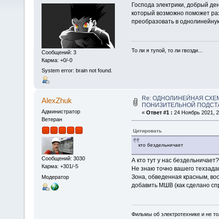
Господа электрики, добрый де
который возможно поможет раз
преобразовать в однолинейну
То ли я тупой, то ли гвозди...
Сообщений: 3
Карма: +0/-0
System error: brain not found.
Re: ОДНОЛИНЕЙНАЯ СХЕ
AlexZhuk
ПОНИЗИТЕЛЬНОЙ ПОДСТА
Администратор
«
Ответ #1 :
24 Ноябрь 2021, 2
Ветеран
Цитировать
кто бездельничает
Сообщений: 3030
А кто тут у нас бездельничает
Карма: +301/-5
Не знаю точно вашего техзадан
Зона, обведенная красным, во
Модератор
добавить МШВ (как сделано спра
Фильмы об электротехнике и не то