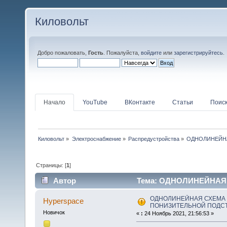
Киловольт
Добро пожаловать,
Гость
. Пожалуйста,
войдите
или
зарегистрируйтесь
.
Начало
YouTube
ВКонтакте
Статьи
Поис
Киловольт
»
Электроснабжение
»
Распредустройства
»
ОДНОЛИНЕЙНА
Страницы: [
1
]
Автор
Тема: ОДНОЛИНЕЙНАЯ 
(Прочитано 37447 раз)
ОДНОЛИНЕЙНАЯ СХЕМА 
Hyperspace
ПОНИЗИТЕЛЬНОЙ ПОДСТА
Новичок
«
:
24 Ноябрь 2021, 21:56:53 »