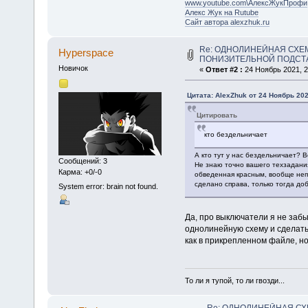
www.youtube.com\АлексЖукПрофи
Алекс Жук на Rutube
Сайт автора alexzhuk.ru
Re: ОДНОЛИНЕЙНАЯ СХЕ
Hyperspace
ПОНИЗИТЕЛЬНОЙ ПОДСТА
Новичок
«
Ответ #2 :
24 Ноябрь 2021, 2
Цитата: AlexZhuk от 24 Ноябрь 202
Цитировать
кто бездельничает
А кто тут у нас бездельничает? 
Сообщений: 3
Не знаю точно вашего техзадания
Карма: +0/-0
обведенная красным, вообще неп
сделано справа, только тогда доба
System error: brain not found.
Да, про выключатели я не заб
однолинейную схему и сделать
как в прикрепленном файле, но
То ли я тупой, то ли гвозди...