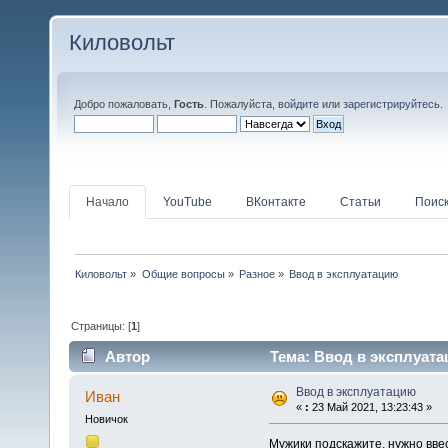
Киловольт
Добро пожаловать,
Гость
. Пожалуйста,
войдите
или
зарегистрируйтесь
.
Начало
YouTube
ВКонтакте
Статьи
Поис
Киловольт
»
Общие вопросы
»
Разное
»
Ввод в эксплуатацию
Страницы: [
1
]
Автор
Тема: Ввод в эксплуата
Ввод в эксплуатацию
Иван
«
:
23 Май 2021, 13:23:43 »
Новичок
Мужики подскажите, нужно ввест