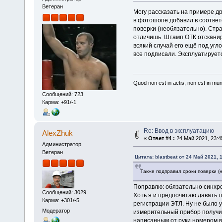
Ветеран
Могу рассказать на примере дру
в фотошопе добавил в соответ
поверки (необязательно). Стр
отличишь. Штамп ОТК отсканир
всякий случай его ещё под угл
все подписали. Эксплуатируетс
Quod non est in actis, non est in mu
Сообщений: 723
Карма: +91/-1
Re: Ввод в эксплуатацию
AlexZhuk
«
Ответ #4 :
24 Май 2021, 23:4
Администратор
Ветеран
Цитата: blastbeat от 24 Май 2021, 
Также подправил сроки поверки (
Поправлю: обязательно синхро
Сообщений: 3029
Хоть я и предпочитаю давать л
Карма: +301/-5
регистрации ЭТЛ. Ну не было 
Модератор
измерительный прибор получил
написанным от руки номером вз