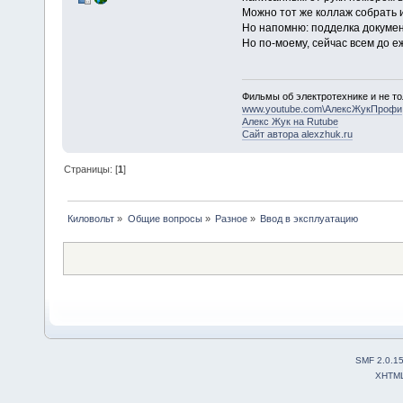
Можно тот же коллаж собрать и
Но напомню: подделка докуме
Но по-моему, сейчас всем до е
Фильмы об электротехнике и не то
www.youtube.com\АлексЖукПрофи
Алекс Жук на Rutube
Сайт автора alexzhuk.ru
Страницы: [
1
]
Киловольт
»
Общие вопросы
»
Разное
»
Ввод в эксплуатацию
SMF 2.0.1
XHTM