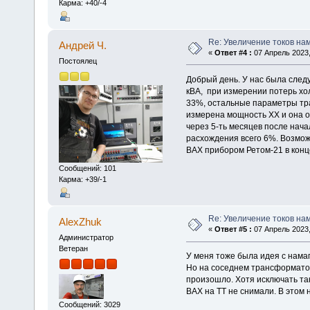
Карма: +40/-4
Re: Увеличение токов на
Андрей Ч.
«
Ответ #4 :
07 Апрель 2023,
Постоялец
Добрый день. У нас была сле
кВА, при измерении потерь хо
33%, остальные параметры тр
измерена мощность ХХ и она 
через 5-ть месяцев после нач
расхождения всего 6%. Возмож
ВАХ прибором Ретом-21 в конц
Сообщений: 101
Карма: +39/-1
Re: Увеличение токов на
AlexZhuk
«
Ответ #5 :
07 Апрель 2023,
Администратор
Ветеран
У меня тоже была идея с нама
Но на соседнем трансформатор
произошло. Хотя исключать так
ВАХ на ТТ не снимали. В этом 
Сообщений: 3029