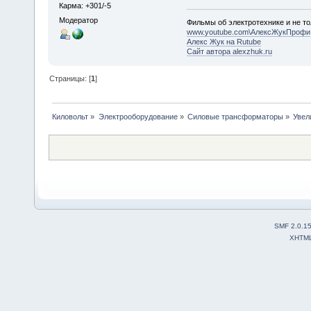
Карма: +301/-5
Модератор
Фильмы об электротехнике и не то
www.youtube.com\АлексЖукПрофи
Алекс Жук на Rutube
Сайт автора alexzhuk.ru
Страницы: [
1
]
Киловольт
»
Электрооборудование
»
Силовые трансформаторы
»
Увел
SMF 2.0.1
XHTM