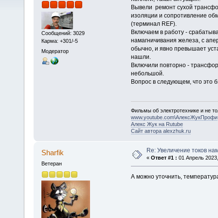
Вывели ремонт сухой трансфо
изоляции и сопротивление обм
(терминал REF).
Включаем в работу - срабатыв
Сообщений: 3029
намагничивания железа, с апе
Карма: +301/-5
обычно, и явно превышает уста
Модератор
нашли.
Включили повторно - трансформ
небольшой.
Вопрос в следующем, что это 
Фильмы об электротехнике и не то
www.youtube.com\АлексЖукПрофи
Алекс Жук на Rutube
Сайт автора alexzhuk.ru
Re: Увеличение токов на
Sharfik
«
Ответ #1 :
01 Апрель 2023,
Ветеран
А можно уточнить, температур