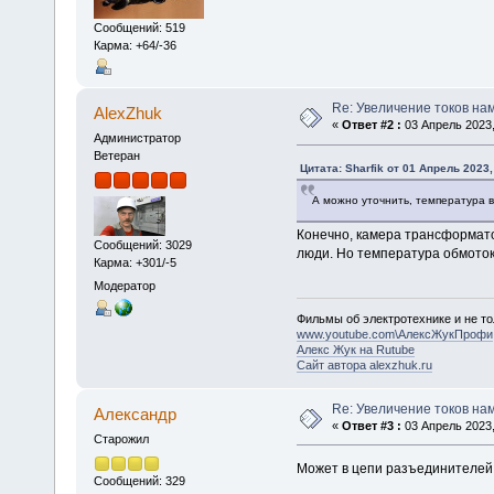
Сообщений: 519
Карма: +64/-36
Re: Увеличение токов на
AlexZhuk
«
Ответ #2 :
03 Апрель 2023,
Администратор
Ветеран
Цитата: Sharfik от 01 Апрель 2023,
А можно уточнить, температура 
Конечно, камера трансформатор
Сообщений: 3029
люди. Но температура обмоток
Карма: +301/-5
Модератор
Фильмы об электротехнике и не то
www.youtube.com\АлексЖукПрофи
Алекс Жук на Rutube
Сайт автора alexzhuk.ru
Re: Увеличение токов на
Алексaндр
«
Ответ #3 :
03 Апрель 2023,
Старожил
Может в цепи разъединителей 
Сообщений: 329