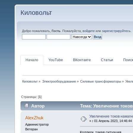
Киловольт
Добро пожаловать,
Гость
. Пожалуйста,
войдите
или
зарегистрируйтесь
.
Начало
YouTube
ВКонтакте
Статьи
Поис
Киловольт
»
Электрооборудование
»
Силовые трансформаторы
»
Увел
Страницы: [
1
]
Автор
Тема: Увеличение токов
Увеличение токов намаг
AlexZhuk
«
:
01 Апрель 2023, 14:46:44 
Администратор
Ветеран
Коллеги, такая ситуация.