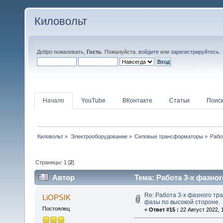
Киловольт
Добро пожаловать,
Гость
. Пожалуйста,
войдите
или
зарегистрируйтесь
.
Начало
YouTube
ВКонтакте
Статьи
Поис
Киловольт
»
Электрооборудование
»
Силовые трансформаторы
»
Рабо
Страницы:
1
[
2
]
Автор
Тема: Работа 3-х фазно
(Прочитано 115898 раз)
Re: Работа 3-х фазного т
LiOPSIK
фазы по высокой стороне.
Постоялец
«
Ответ #15 :
22 Август 2022, 1