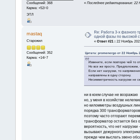
«
Последнее редактирование: 22 Н
Сообщений: 368
Карма: +52/-0
ЭТЛ
Re: Работа 3-х фазного 
mastaq
одной фазы по высокой с
Старожил
«
Ответ #21 :
22 Ноябрь 2022
Сообщений: 352
Цитата: promenergo от 22 Ноябрь 2
Карма: +14/-7
Извините, если повторю чей то от
Но все же просто. Предположим, 
Если нет нагрузки, то напряжени
направлены в одну сторону.
Несимметричность нагрузки не ск
ни в коем случае не возражаю
но, у меня в хозяйстве нелегк
но киломметры воздушных ли
порядка 300 трансформаторов
поэтому часто отгорают перемы
трансформатор остается без 
вероятность, что нет нагрузки 
вызывают дежурного электрик
прежде чем выслать звено обс