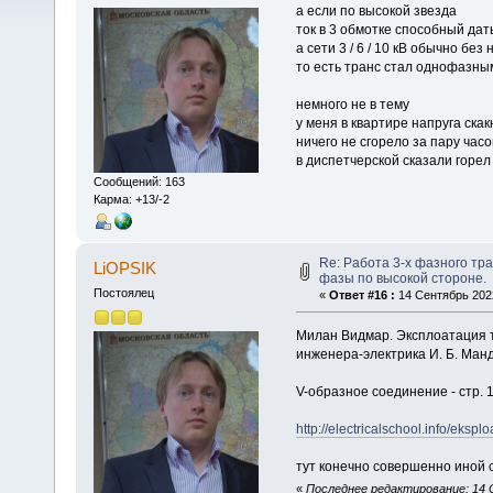
а если по высокой звезда
ток в 3 обмотке способный дат
а сети 3 / 6 / 10 кВ обычно без 
то есть транс стал однофазным,
немного не в тему
у меня в квартире напруга скак
ничего не сгорело за пару часо
в диспетчерской сказали горел
Сообщений: 163
Карма: +13/-2
Re: Работа 3-х фазного т
LiOPSIK
фазы по высокой стороне.
Постоялец
«
Ответ #16 :
14 Сентябрь 2022
Милан Видмар. Эксплоатация т
инженера-электрика И. Б. Манд
V-образное соединение - стр. 
http://electricalschool.info/ekspl
тут конечно совершенно иной с
«
Последнее редактирование: 14 С