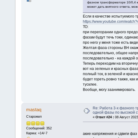
фазном трансформаторе 10/0,4 кВ
может дать внятного ответа, може
Если в качестве испытуемого т
https://www.youtube.com/watc
ТО:
при перегорании одного предо
фазам будут течь токи, одина
про него у меня тоже есть виде
Желтая фаза стороны ВН окаж
последовательно, общее напря
последовательно - на каждой о
Теперь переходим на вторичную
вот на зеленых и красных фазах
полный ток, в зеленой и красн
будет гореть ровно также, как 
тусклее.
Вообще, могу заанимировать.
Re: Работа 3-х фазного 
mastaq
одной фазы по высокой с
Старожил
«
Ответ #24 :
08 Август 2023
Сообщений: 352
Карма: +14/-7
акие напряжения и сдвиги фаз 