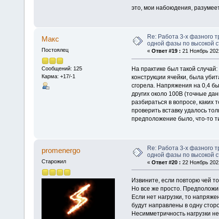
это, мои набоюдения, разумее
Re: Работа 3-х фазного 
Макс
одной фазы по высокой с
Постоялец
«
Ответ #19 :
21 Ноябрь 2022
На практике был такой случай:
Сообщений: 125
Карма: +17/-1
конструкции ячейки, была убита
сгорела. Напряжения на 0,4 бы
других около 100В (точные данн
разбираться в вопросе, каких т
проверить вставку удалось то
предположение было, что-то ти
Re: Работа 3-х фазного 
promenergo
одной фазы по высокой с
Старожил
«
Ответ #20 :
22 Ноябрь 2022
Извините, если повторю чей то 
Но все же просто. Предположи
Если нет нагрузки, то напряж
будут направлены в одну сторо
Несимметричность нагрузки не