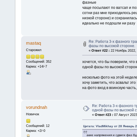
фазные
чаще посылают по ватсап и по
сотни раз мне приходилось реш
низкой стороне) и сохранилась
идеально не подошли ни разу
Re: Работа 3-х фазного т
mastaq
фазы по высокой стороне.
Старожил
«
Ответ #22 :
22 Ноябрь 2022, 
хочется, что бы поверили, что
Сообщений: 352
Карма: +14/-7
одной фазы по высокой сторон
несколько фото на этой недел
хочу заметить, что асвальт эт
на фото вход в воинскую часть
Re: Работа 3-х фазного 
vorundnah
одной фазы по высокой с
Новичок
«
Ответ #23 :
07 Август 2023
Сообщений: 12
Цитата: VladMikhay от 28 Январь 2
Карма: +2/-0
акие напряжения и сдвиги фаз бу