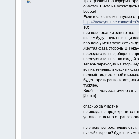
трех-фазном трансформаторе 1
обмоток. Никто не может дать 
[/quote]
Если в качестве испытуемого т
https://www.youtube.com/watc
ТО:
при перегорании одного предо
фазам будут течь токи, одина
про него у меня тоже есть виде
Желтая фаза стороны ВН окаж
последовательно, общее напря
последовательно - на каждой о
Теперь переходим на вторичную
вот на зеленых и красных фазах
полный ток, в зеленой и красн
будет гореть ровно также, как 
тусклее.
Вообще, могу заанимировать.
[/quote]
спасибо за участие
но иногда не предохранитель п
установлено много трансформ
но у меня вопрос. повлияет л
низкой стороне? будет ли име