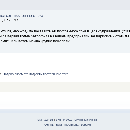
под сеть постоянного тока
, 11:50:19 »
РУ6кВ, необходимо поставить АВ постоянного тока в цепях управления (220
а была первая волна ретрофита на нашем предприятии, не парились и ставил
номить или потом можно крупно пожалеть?
»
Подбор автомата под сеть постоянного тока
SMF 2.0.15
|
SMF © 2017
,
Simple Machines
XHTML
RSS
Мобильная версия