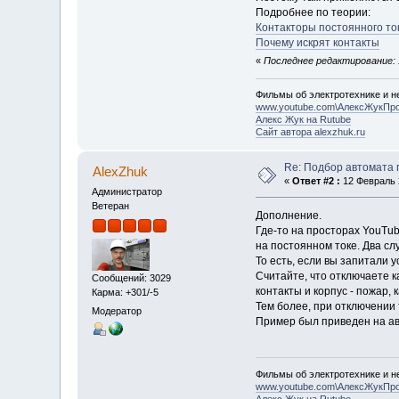
Подробнее по теории:
Контакторы постоянного то
Почему искрят контакты
«
Последнее редактирование: 1
Фильмы об электротехнике и не
www.youtube.com\АлексЖукПр
Алекс Жук на Rutube
Сайт автора alexzhuk.ru
Re: Подбор автомата 
AlexZhuk
«
Ответ #2 :
12 Февраль 2
Администратор
Ветеран
Дополнение.
Где-то на просторах YouTub
на постоянном токе. Два сл
То есть, если вы запитали 
Считайте, что отключаете ка
Сообщений: 3029
контакты и корпус - пожар, 
Карма: +301/-5
Тем более, при отключении 
Модератор
Пример был приведен на ав
Фильмы об электротехнике и не
www.youtube.com\АлексЖукПр
Алекс Жук на Rutube