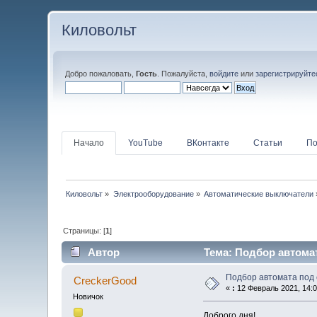
Киловольт
Добро пожаловать,
Гость
. Пожалуйста,
войдите
или
зарегистрируйте
Начало
YouTube
ВКонтакте
Статьи
По
Киловольт
»
Электрооборудование
»
Автоматические выключатели
Страницы: [
1
]
Автор
Тема: Подбор автомат
Подбор автомата под 
CreckerGood
«
:
12 Февраль 2021, 14:0
Новичок
Доброго дня!