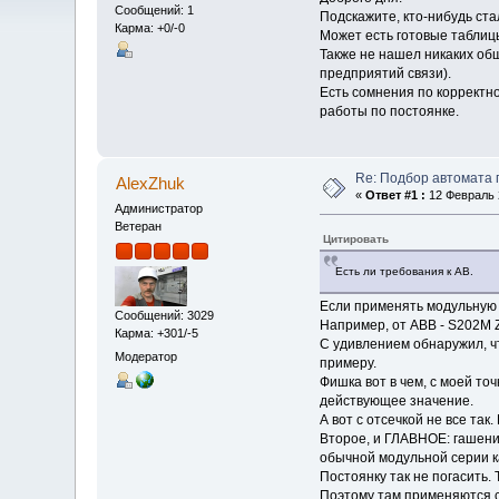
Сообщений: 1
Подскажите, кто-нибудь ст
Карма: +0/-0
Может есть готовые таблиц
Также не нашел никаких об
предприятий связи).
Есть сомнения по корректн
работы по постоянке.
Re: Подбор автомата 
AlexZhuk
«
Ответ #1 :
12 Февраль 2
Администратор
Ветеран
Цитировать
Есть ли требования к АВ.
Если применять модульную 
Сообщений: 3029
Например, от АВВ - S202M 
Карма: +301/-5
С удивлением обнаружил, ч
Модератор
примеру.
Фишка вот в чем, с моей то
действующее значение.
А вот с отсечкой не все так
Второе, и ГЛАВНОЕ: гашение
обычной модульной серии ка
Постоянку так не погасить.
Поэтому там применяются 