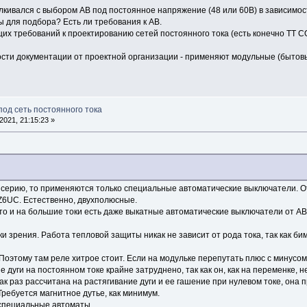
алкивался с выбором АВ под постоянное напряжение (48 или 60В) в зависимо
ы для подбора? Есть ли требования к АВ.
щих требований к проектированию сетей постоянного тока (есть конечно ТТ С
ости документации от проектной организации - применяют модульные (бытовы
под сеть постоянного тока
021, 21:15:23 »
серию, то применяются только специальные автоматические выключатели. Отл
Z6UC. Естественно, двухполюсные.
то и на большие токи есть даже выкатные автоматические выключатели от АВ
чки зрения. Работа тепловой защиты никак не зависит от рода тока, так как б
. Поэтому там реле хитрое стоит. Если на модульке перепутать плюс с минусом
 дуги на постоянном токе крайне затруднено, так как он, как на переменке, 
к раз рассчитана на растягивание дуги и ее гашение при нулевом токе, она 
 Требуется магнитное дутье, как минимум.
специальные автоматы.