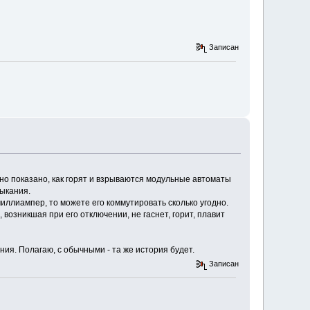
Записан
дно показано, как горят и взрываются модульные автоматы
мыкания.
миллиампер, то можете его коммутировать сколько угодно.
 возникшая при его отключении, не гаснет, горит, плавит
ия. Полагаю, с обычными - та же история будет.
Записан