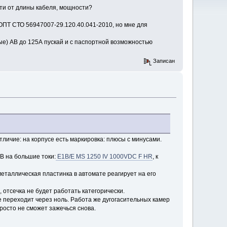
сти от длины кабеля, мощности?
ОПТ СТО 56947007-29.120.40.041-2010, но мне для
е) АВ до 125А пускай и с паспортной возможностью
Записан
ичие: на корпусе есть маркировка: плюсы с минусами.
В на большие токи:
E1B/E MS 1250 IV 1000VDC F HR
, к
иметаллическая пластинка в автомате реагирует на его
, отсечка не будет работать категорически.
не переходит через ноль. Работа же дугогасительных камер
просто не сможет зажечься снова.