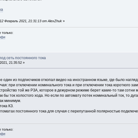
ка
2 Февраль 2021, 21:31:13 от AlexZhuk
»
 только:
офи
под сеть постоянного тока
021, 21:35:52 »
e один из подписчиков откопал видео на иностранном языке, где было нагля
учая: при отключении номинального тока и при отключении тока короткого за
устройство той же РЗА, которое в дежурном режиме берет какие-то там сотни 
к бы ток холостого хода. Но если по автомату потек номинальный ток, то дуга,
как минимум.
тока КЗ.
томатах постоянного тока для случая с перепутанной полярностью подключен
 только:
офи