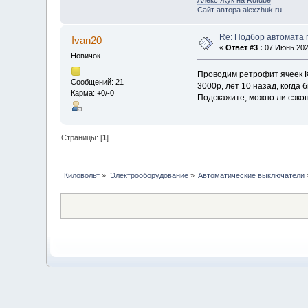
Сайт автора alexzhuk.ru
Re: Подбор автомата 
Ivan20
«
Ответ #3 :
07 Июнь 2021
Новичок
Проводим ретрофит ячеек К
Сообщений: 21
3000р, лет 10 назад, когд
Карма: +0/-0
Подскажите, можно ли сэко
Страницы: [
1
]
Киловольт
»
Электрооборудование
»
Автоматические выключатели