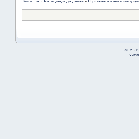
Киловольт
»
Руководящие документы
»
Нормативно-технические доку
SMF 2.0.1
XHTM