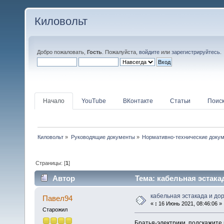
Киловольт
Добро пожаловать,
Гость
. Пожалуйста,
войдите
или
зарегистрируйтесь
.
Начало
YouTube
ВКонтакте
Статьи
Поис
Киловольт
»
Руководящие документы
»
Нормативно-технические доку
Страницы: [
1
]
Автор
Тема: кабельная эстакад
кабельная эстакада и до
Павел94
«
:
16 Июнь 2021, 08:46:06 »
Старожил
Братья-электрики, подскажите