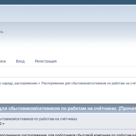
сь
.
иск
Вход
Регистрация
о наряду, распоряжению
»
Распоряжение для сбытовиков/сетевиков по работам на счё
ля сбытовиков/сетевиков по работам на счётчиках (Прочит
товиков/сетевиков по работам на счётчиках
2 »
й заполненное распоряжение для работников сбытовой компании по работам н