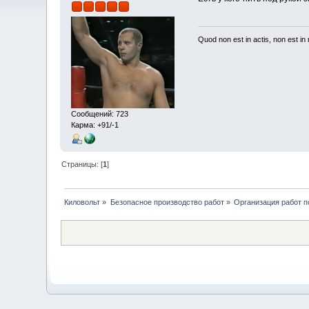
Quod non est in actis, non est i
Сообщений: 723
Карма: +91/-1
Страницы: [
1
]
Киловольт
»
Безопасное производство работ
»
Организация работ п