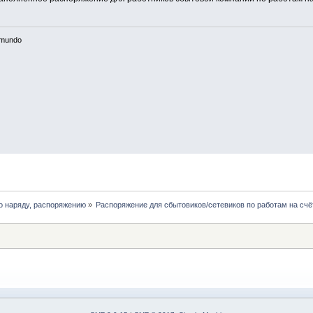
n mundo
о наряду, распоряжению
»
Распоряжение для сбытовиков/сетевиков по работам на счё