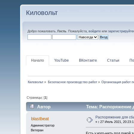
Киловольт
Добро пожаловать,
Гость
. Пожалуйста,
войдите
или
зарегистрируйте
Начало
YouTube
ВКонтакте
Статьи
По
Киловольт
»
Безопасное производство работ
»
Организация работ п
Страницы: [
1
]
Автор
Тема: Распоряжение д
Распоряжение для сбы
blastbeat
«
:
27 Июль 2021, 20:23:1
Администратор
Ветеран
Есть у кого-нить под руко