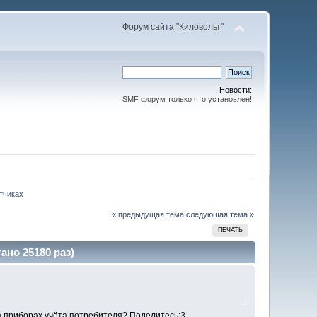
Форум сайта "Киловольт"
Новости:
SMF форум только что установлен!
тчиках
« предыдущая тема
следующая тема »
ПЕЧАТЬ
ано 25180 раз)
а приборах учёта потребителя? Поделитесь:3