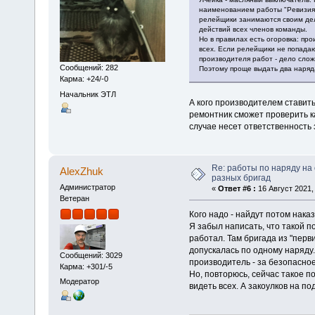
наименованием работы "Ревизия с
релейщики занимаются своим дел
действий всех членов команды.
Но в правилах есть огоровка: пр
всех. Если релейщики не попадаю
производителя работ - дело слож
Сообщений: 282
Поэтому проще выдать два наряда
Карма: +24/-0
Начальник ЭТЛ
А кого производителем ставить
ремонтник сможет проверить к
случае несет ответственность 
Re: работы по наряду на
AlexZhuk
разных бригад
Администратор
«
Ответ #6 :
16 Август 2021, 
Ветеран
Кого надо - найдут потом наказ
Я забыл написать, что такой п
работал. Там бригада из "перв
допускалась по одному наряду.
Сообщений: 3029
производитель - за безопасно
Карма: +301/-5
Но, повторюсь, сейчас такое 
Модератор
видеть всех. А закоулков на по