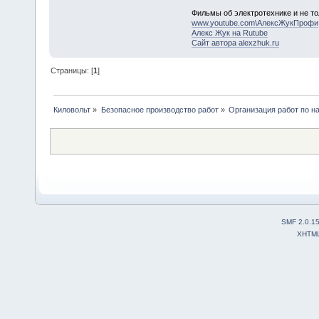
Фильмы об электротехнике и не то
www.youtube.com\АлексЖукПрофи
Алекс Жук на Rutube
Сайт автора alexzhuk.ru
Страницы: [
1
]
Киловольт
»
Безопасное производство работ
»
Организация работ по н
SMF 2.0.1
XHTM