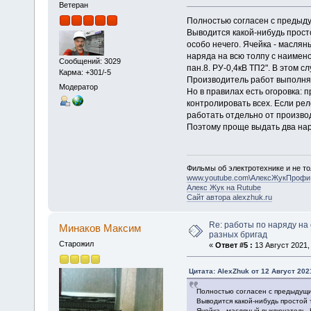
Ветеран
Полностью согласен с предыду
Выводится какой-нибудь просто
особо нечего. Ячейка - маслян
наряда на всю толпу с наимен
Сообщений: 3029
пан.8. РУ-0,4кВ ТП2". В этом 
Карма: +301/-5
Производитель работ выполня
Модератор
Но в правилах есть огоровка: 
контролировать всех. Если ре
работать отдельно от произво
Поэтому проще выдать два нар
Фильмы об электротехнике и не то
www.youtube.com\АлексЖукПрофи
Алекс Жук на Rutube
Сайт автора alexzhuk.ru
Re: работы по наряду на
Минаков Максим
разных бригад
Старожил
«
Ответ #5 :
13 Август 2021, 
Цитата: AlexZhuk от 12 Август 2021
Полностью согласен с предыдущи
Выводится какой-нибудь простой 
Ячейка - масляный выключатель. Н