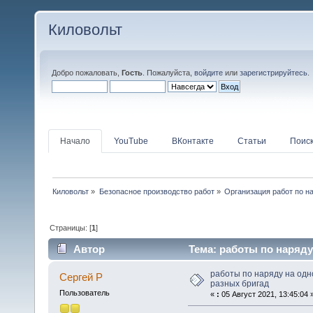
Киловольт
Добро пожаловать,
Гость
. Пожалуйста,
войдите
или
зарегистрируйтесь
.
Начало
YouTube
ВКонтакте
Статьи
Поис
Киловольт
»
Безопасное производство работ
»
Организация работ по н
Страницы: [
1
]
Автор
Тема: работы по наряду
раз)
работы по наряду на од
Сергей Р
разных бригад
Пользователь
«
:
05 Август 2021, 13:45:04 