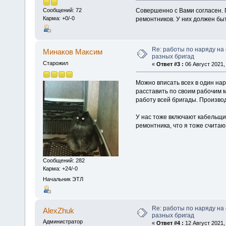
Совершенно с Вами согласен. 
Сообщений: 72
Карма: +0/-0
ремонтников. У них должен бы
Re: работы по наряду на
Минаков Максим
разных бригад
Старожил
«
Ответ #3 :
06 Август 2021, 
Можно вписать всех в один нар
расставить по своим рабочим 
работу всей бригады. Произво
У нас тоже включают кабельщи
ремонтника, что я тоже считаю
Сообщений: 282
Карма: +24/-0
Начальник ЭТЛ
Re: работы по наряду на
AlexZhuk
разных бригад
Администратор
«
Ответ #4 :
12 Август 2021, 