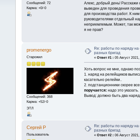
Алекс, добрый день! Расскаж
Сообщений: 72
Карма: +0/-0
выведен для проведения пров
для производства работ. К ни
руководителями отдельный нар
неприемлемым. Может, так можн
я не прав?
Re: работы по наряду на
promenergo
разных бригад
Старожил
«
Ответ #1 :
05 Август 2021, 
Хоть вопрос не мне, однако по
1. наряд на релейщиков выпис
касательно релейки..
2. подстанционники скорее все
поручается:
надо это указать.
Вывод: должно быть два наряд
Сообщений: 368
Карма: +52/-0
ЭТЛ
Re: работы по наряду на
Сергей Р
разных бригад
Пользователь
«
Ответ #2 :
06 Август 2021, 