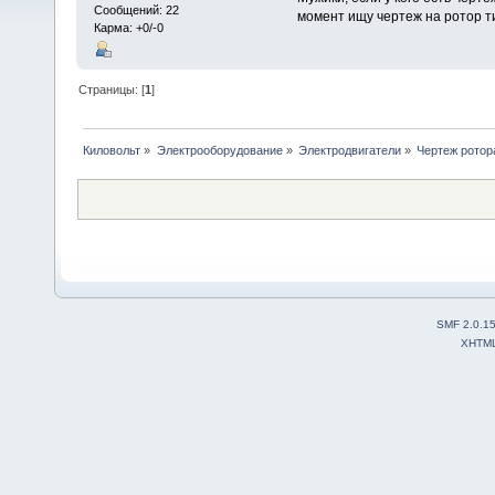
Сообщений: 22
момент ищу чертеж на ротор т
Карма: +0/-0
Страницы: [
1
]
Киловольт
»
Электрооборудование
»
Электродвигатели
»
Чертеж ротор
SMF 2.0.1
XHTM