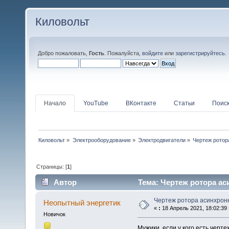
Киловольт
Добро пожаловать,
Гость
. Пожалуйста,
войдите
или
зарегистрируйтесь
.
Начало
YouTube
ВКонтакте
Статьи
Поис
Киловольт
»
Электрооборудование
»
Электродвигатели
»
Чертеж ротор
Страницы: [
1
]
Автор
Тема: Чертеж ротора ас
Чертеж ротора асинхронн
Неопытный энергетик
«
:
18 Апрель 2021, 18:02:39 
Новичок
Мужики, если у кого есть черт