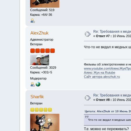
Сообщений: 519
Карма: +64/-36
Re: Требования к мед
AlexZhuk
«
Ответ #7 :
10 Июнь 2022
Администратор
Ветеран
Что-то не видал я медных ш
Фильмы об электротехнике и не
Сообщений: 3029
www.youtube.com\АлексЖукПр
Карма: +301/-5
Алекс Жук на Rutube
Сайт автора alexzhuk.ru
Модератор
Re: Требования к мед
Sharfik
«
Ответ #8 :
10 Июнь 2022
Ветеран
Цитата: AlexZhuk от 10 Июнь 2
Что-то не видал я медных шин
Т.е. можно не переживать?