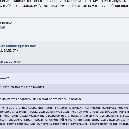
нельзя - сломается гарантированно. Алюминий мягче, с ним такие выкрутасы 
ку выбирают с запасом. Может, поэтому проблем в эксплуатации не было практ
 только:
офи
ным шинам при изгибе
, 14:52:37 »
2021, 22:39:05
иёмке"?
 никто до такого не додумался.
считывается с запасом, но на сколько это реально опасно?
ело из-за этого. Все собранные нами РУ снабжены шинами, согнутыми практически без уче
колько раз ситуации, когда медную шину сгибали не в том месте. Ошибка в измерениях в 
дилось немного разгибать и гнуть в другом месте, буквально рядом. Структура шины стра
льзя - сломается гарантированно. Алюминий мягче, с ним такие выкрутасы с полным разг
 выбирают с запасом. Может, поэтому проблем в эксплуатации не было практически никогда