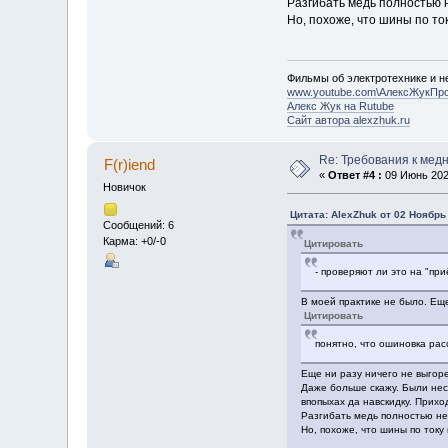
Разгибать медь полностью 
Но, похоже, что шины по то
Фильмы об электротехнике и не
www.youtube.com\АлексЖукПр
Алекс Жук на Rutube
Сайт автора alexzhuk.ru
Re: Требования к мед
F(r)iend
«
Ответ #4 :
09 Июнь 2022
Новичок
Цитата: AlexZhuk от 02 Ноябрь 
Сообщений: 6
Карма: +0/-0
Цитировать
- проверяют ли это на "пр
В моей практике не было. Еще
Цитировать
понятно, что ошиновка рас
Еще ни разу ничего не выгор
Даже больше скажу. Были нес
впопыхах да навскидку. Прихо
Разгибать медь полностью не
Но, похоже, что шины по току