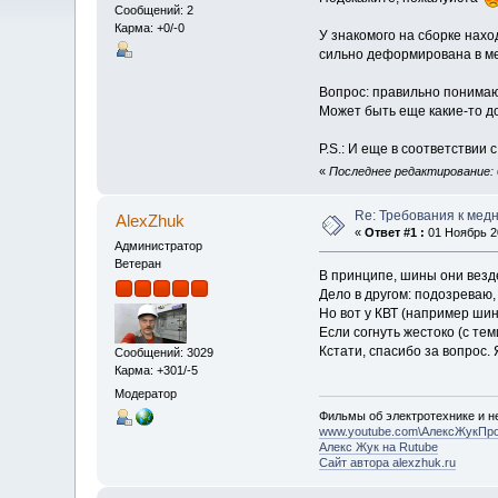
Сообщений: 2
Карма: +0/-0
У знакомого на сборке нахо
сильно деформирована в мес
Вопрос: правильно понимаю,
Может быть еще какие-то до
P.S.: И еще в соответствии
«
Последнее редактирование: 0
Re: Требования к мед
AlexZhuk
«
Ответ #1 :
01 Ноябрь 20
Администратор
Ветеран
В принципе, шины они везде
Дело в другом: подозреваю,
Но вот у КВТ (например ши
Если согнуть жестоко (с те
Кстати, спасибо за вопрос.
Сообщений: 3029
Карма: +301/-5
Модератор
Фильмы об электротехнике и не
www.youtube.com\АлексЖукПр
Алекс Жук на Rutube
Сайт автора alexzhuk.ru