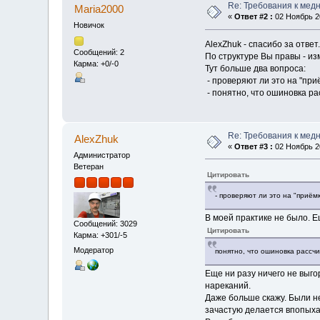
Re: Требования к мед
Maria2000
«
Ответ #2 :
02 Ноябрь 20
Новичок
AlexZhuk - спасибо за ответ.
Сообщений: 2
По структуре Вы правы - 
Карма: +0/-0
Тут больше два вопроса:
- проверяют ли это на "при
- понятно, что ошиновка ра
Re: Требования к мед
AlexZhuk
«
Ответ #3 :
02 Ноябрь 20
Администратор
Ветеран
Цитировать
- проверяют ли это на "приём
В моей практике не было. Е
Сообщений: 3029
Цитировать
Карма: +301/-5
Модератор
понятно, что ошиновка рассчи
Еще ни разу ничего не выго
нареканий.
Даже больше скажу. Были не
зачастую делается впопыхах