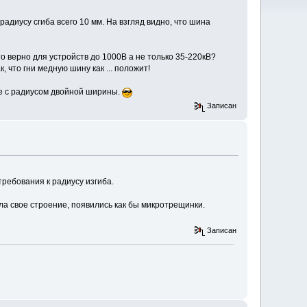
адиусу сгиба всего 10 мм. На взгляд видно, что шина
о верно для устройств до 1000В а не только 35-220кВ?
 что гни медную шину как ... положит!
оне с радиусом двойной ширины.
Записан
ребования к радиусу изгиба.
ила свое строение, появились как бы микротрещинки.
Записан