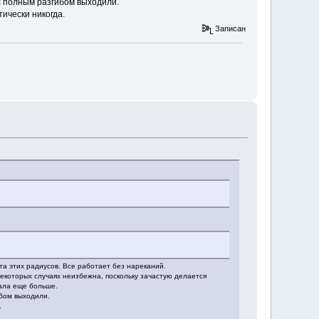
с полным разгибом выходили.
ически никогда.
Записан
та этих радиусов. Все работает без нареканий.
некоторых случаях неизбежна, поскольку зачастую делается
дала еще больше.
ибом выходили.
.