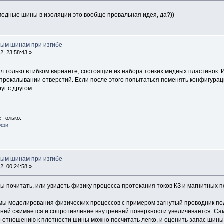
 медные шины в изоляции это вообще провальная идея, да?))
ным шинам при изгибе
, 23:58:43 »
 только в гибком варианте, состоящие из набора тонких медных пластинок. И
 прокалывании отверстий. Если после этого попытаться поменять конфигурац
уг с другом.
 только:
офи
ным шинам при изгибе
, 00:24:58 »
ы почитать, или увидеть физику процесса протекания токов КЗ и магнитных п
мы моделирования физических процессов с примером загнутый проводник под 
енней сжимается и сопротивление внутренней поверхности увеличивается. Са
 отношению к плотности шины можно посчитать легко, и оценить запас шины по