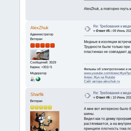
AlexZhuk, а повторно гнуть
Re: Требования к мед
AlexZhuk
«
Ответ #5 :
09 Июнь 2022
Администратор
Ветеран
Медные в изоляции встречал
Трудности были только при
пластинках не совпадают др
Сообщений: 3029
Карма: +301/-5
Фильмы об электротехнике и не
Модератор
www.youtube.com\АлексЖукПр
Алекс Жук на Rutube
Сайт автора alexzhuk.ru
Re: Требования к мед
Sharfik
«
Ответ #6 :
10 Июнь 2022
Ветеран
А мне вот интересно было б
шины.
Видел как то демку програм
растягивается, а на внутр
принципе плотность тока по