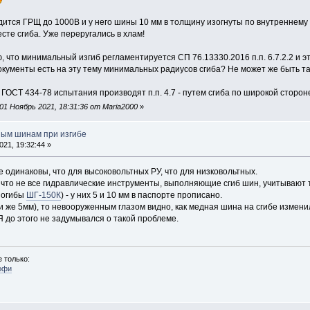
дится ГРЩ до 1000В и у него шины 10 мм в толщину изогнуты по внутреннему р
те сгиба. Уже переругались в хлам!
 что минимальный изгиб регламентируется СП 76.13330.2016 п.п. 6.7.2.2 и эт
кументы есть на эту тему минимальных радиусов сгиба? Не может же быть так,
 с ГОСТ 434-78 испытания производят п.п. 4.7 - путем сгиба по широкой стор
1 Ноябрь 2021, 18:31:36 от Maria2000
»
ным шинам при изгибе
21, 19:32:44 »
 одинаковы, что для высоковольтных РУ, что для низковольтных.
 что не все гидравлические инструменты, выполняющие сгиб шин, учитывают т
ногибы
ШГ-150К
) - у них 5 и 10 мм в паспорте прописано.
ми же 5мм), то невооруженным глазом видно, как медная шина на сгибе измен
 Я до этого не задумывался о такой проблеме.
 только:
офи