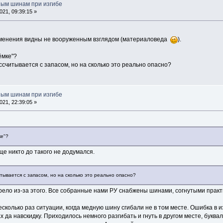
ным шинам при изгибе
21, 09:39:15 »
изменения видны не вооруженным взглядом (материаловеда
).
ёмке"?
ссчитывается с запасом, но на сколько это реально опасно?
ным шинам при изгибе
21, 22:39:05 »
ке"?
ще никто до такого не додумался.
тывается с запасом, но на сколько это реально опасно?
рело из-за этого. Все собранные нами РУ снабжены шинами, согнутыми практи
сколько раз ситуации, когда медную шину сгибали не в том месте. Ошибка в 
 да навскидку. Приходилось немного разгибать и гнуть в другом месте, букв