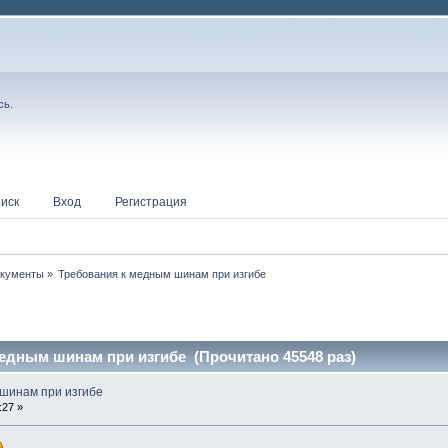
сь
.
иск
Вход
Регистрация
окументы
»
Требования к медным шинам при изгибе
едным шинам при изгибе (Прочитано 45548 раз)
шинам при изгибе
:27 »