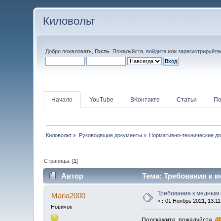
Киловольт
Добро пожаловать,
Гость
. Пожалуйста,
войдите
или
зарегистрируйте
Начало
YouTube
ВКонтакте
Статьи
По
Киловольт
»
Руководящие документы
»
Нормативно-технические д
Страницы: [
1
]
Автор
Тема: Требования к м
Требования к медным 
Maria2000
«
:
01 Ноябрь 2021, 13:11
Новичок
Подскажите, пожалуйста