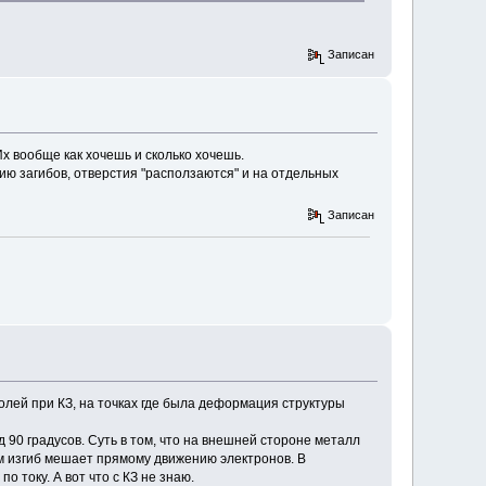
Записан
х вообще как хочешь и сколько хочешь.
ию загибов, отверстия "расползаются" и на отдельных
Записан
олей при КЗ, на точках где была деформация структуры
90 градусов. Суть в том, что на внешней стороне металл
м изгиб мешает прямому движению электронов. В
 току. А вот что с КЗ не знаю.