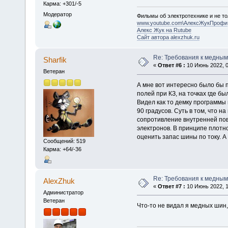
Карма: +301/-5
Модератор
Фильмы об электротехнике и не то
www.youtube.com\АлексЖукПрофи
Алекс Жук на Rutube
Сайт автора alexzhuk.ru
Re: Требования к медным
Sharfik
«
Ответ #6 :
10 Июнь 2022, 0
Ветеран
А мне вот интересно было бы п
полей при КЗ, на точках где 
Видел как то демку программы
90 градусов. Суть в том, что 
сопротивление внутренней по
электронов. В принципе плотн
оценить запас шины по току. А 
Сообщений: 519
Карма: +64/-36
Re: Требования к медным
AlexZhuk
«
Ответ #7 :
10 Июнь 2022, 1
Администратор
Ветеран
Что-то не видал я медных шин,