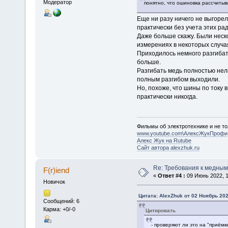
Модератор
понятно, что ошиновка рассчитыв
Еще ни разу ничего не выгоре
практически без учета этих ра
Даже больше скажу. Были неско
измерениях в некоторых случая
Приходилось немного разгибать
больше.
Разгибать медь полностью нель
полным разгибом выходили.
Но, похоже, что шины по току 
практически никогда.
Фильмы об электротехнике и не то
www.youtube.com\АлексЖукПрофи
Алекс Жук на Rutube
Сайт автора alexzhuk.ru
Re: Требования к медным
F(r)iend
«
Ответ #4 :
09 Июнь 2022, 1
Новичок
Цитата: AlexZhuk от 02 Ноябрь 202
Сообщений: 6
Карма: +0/-0
Цитировать
- проверяют ли это на "приёмк