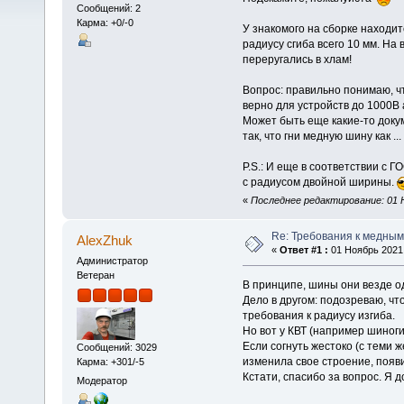
Сообщений: 2
Карма: +0/-0
У знакомого на сборке находит
радиусу сгиба всего 10 мм. На
переругались в хлам!
Вопрос: правильно понимаю, чт
верно для устройств до 1000В 
Может быть еще какие-то доку
так, что гни медную шину как ..
P.S.: И еще в соответствии с Г
с радиусом двойной ширины.
«
Последнее редактирование: 01 Н
Re: Требования к медным
AlexZhuk
«
Ответ #1 :
01 Ноябрь 2021,
Администратор
Ветеран
В принципе, шины они везде од
Дело в другом: подозреваю, ч
требования к радиусу изгиба.
Но вот у КВТ (например шино
Если согнуть жестоко (с теми 
Сообщений: 3029
изменила свое строение, появ
Карма: +301/-5
Кстати, спасибо за вопрос. Я 
Модератор