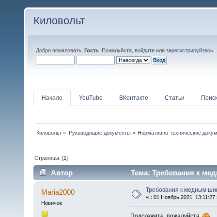
Киловольт
Добро пожаловать,
Гость
. Пожалуйста,
войдите
или
зарегистрируйтесь
.
Начало
YouTube
ВКонтакте
Статьи
Поис
Киловольт
»
Руководящие документы
»
Нормативно-технические доку
Страницы: [
1
]
Автор
Тема: Требования к мед
Требования к медным ши
Maria2000
«
:
01 Ноябрь 2021, 13:11:27 
Новичок
Подскажите, пожалуйста