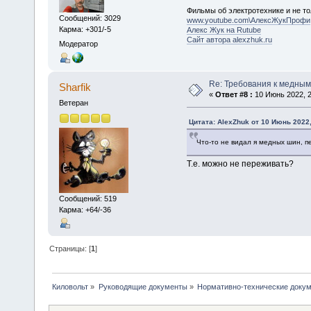
Фильмы об электротехнике и не то
Сообщений: 3029
www.youtube.com\АлексЖукПрофи
Карма: +301/-5
Алекс Жук на Rutube
Сайт автора alexzhuk.ru
Модератор
Re: Требования к медным
Sharfik
«
Ответ #8 :
10 Июнь 2022, 2
Ветеран
Цитата: AlexZhuk от 10 Июнь 2022,
Что-то не видал я медных шин, п
Т.е. можно не переживать?
Сообщений: 519
Карма: +64/-36
Страницы: [
1
]
Киловольт
»
Руководящие документы
»
Нормативно-технические доку