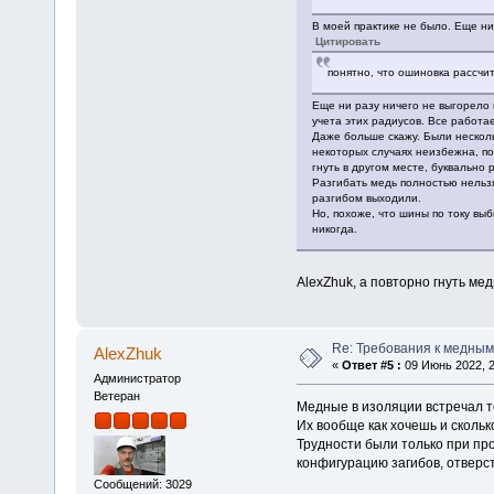
В моей практике не было. Еще ни
Цитировать
понятно, что ошиновка рассчит
Еще ни разу ничего не выгорело 
учета этих радиусов. Все работа
Даже больше скажу. Были несколь
некоторых случаях неизбежна, по
гнуть в другом месте, буквально
Разгибать медь полностью нельзя
разгибом выходили.
Но, похоже, что шины по току вы
никогда.
AlexZhuk, а повторно гнуть ме
Re: Требования к медным
AlexZhuk
«
Ответ #5 :
09 Июнь 2022, 2
Администратор
Ветеран
Медные в изоляции встречал т
Их вообще как хочешь и скольк
Трудности были только при пр
конфигурацию загибов, отверст
Сообщений: 3029