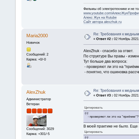
Фильмы об электротехнике и не то
www.youtube.com\АлексЖукПрофи
Алекс Жук на Rutube
Сайт автора alexzhuk.ru
Re: Требования к медным
Maria2000
«
Ответ #2 :
02 Ноябрь 2021,
Новичок
AlexZhuk - спасибо за ответ.
Сообщений: 2
По структуре Вы правы - изм
Карма: +0/-0
Тут больше два вопроса:
- проверяют ли это на "приёмк
- понятно, что ошиновка рассч
Re: Требования к медным
AlexZhuk
«
Ответ #3 :
02 Ноябрь 2021,
Администратор
Ветеран
Цитировать
- проверяют ли это на "приёмке"?
В моей практике не было. Еще 
Сообщений: 3029
Цитировать
Карма: +301/-5