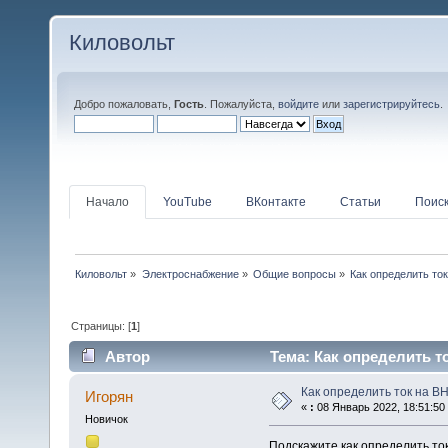
Киловольт
Добро пожаловать,
Гость
. Пожалуйста,
войдите
или
зарегистрируйтесь
.
Начало
YouTube
ВКонтакте
Статьи
Поис
Киловольт
»
Электроснабжение
»
Общие вопросы
»
Как определить ток
Страницы: [
1
]
Автор
Тема: Как определить то
Как определить ток на ВН
Игорян
«
:
08 Январь 2022, 18:51:50
Новичок
Подскажите как определить то