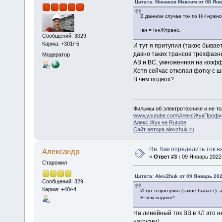
Цитата: Минаков Максим от 08 Янв
В данном случае ток по НН нужн
Iвн = Iнн/Ктранс.
Сообщений: 3029
Карма: +301/-5
И тут я притупил (такое бывает
давно таких трансов трехфазных
Модератор
АВ и ВС, умноженная на коэф
Хотя сейчас откопал фотку с ш
В чем подвох?
Фильмы об электротехнике и не то
www.youtube.com\АлексЖукПрофи
Алекс Жук на Rutube
Сайт автора alexzhuk.ru
Re: Как определить ток н
Алексaндр
«
Ответ #3 :
09 Январь 2022,
Старожил
Цитата: AlexZhuk от 09 Январь 202
Сообщений: 329
Карма: +40/-4
И тут я притупил (такое бывает):
В чем подвох?
На линейный ток ВВ в КЛ это н
нагрузки)