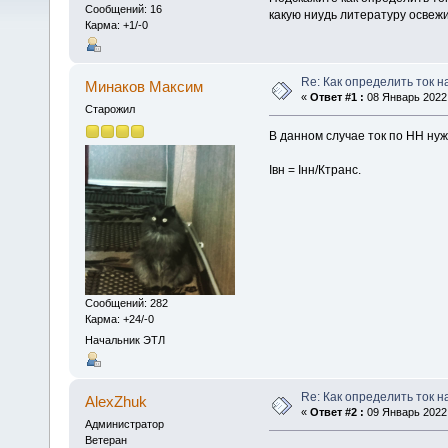
Сообщений: 16
какую ниудь литературу освежи
Карма: +1/-0
Re: Как определить ток н
Минаков Максим
«
Ответ #1 :
08 Январь 2022,
Старожил
В данном случае ток по НН ну
Iвн = Iнн/Ктранс.
Сообщений: 282
Карма: +24/-0
Начальник ЭТЛ
Re: Как определить ток н
AlexZhuk
«
Ответ #2 :
09 Январь 2022,
Администратор
Ветеран