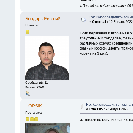
«
Последнее редактирование: 09 Я
Re: Как определить ток н
Бондарь Евгений
«
Ответ #4 :
12 Январь 2022,
Новичок
Если первичная и вторичная об
треугольник и так далее, фаз
различных схемах соединений о
фазный коэффициенты трансфор
корень из 3 раз).
Сообщений: 11
Карма: +2/-0
Re: Как определить ток на 
LiOPSIK
«
Ответ #5 :
23 Август 2022, 15
Постоялец
из книжки по регулированию 