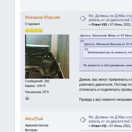
Re: Должны ли ДЭМы от
Минаков Максим
кабель от эл.двигателей 
Старожил
«
Ответ #10 :
07 Июнь 2022, 
Цитата: Aleksandr White от 07 Июн
Цитата: Минаков Максим от 07 
Электромонтер по ремонту че
По ремонту и обслуживанию элек
Думаю, вас могут привлекать к
Сообщений: 282
рабочего двигателя. Потому ч
Карма: +24/-0
отключать и подключать прово
Начальник ЭТЛ
Правда у вас немного неправи
Re: Должны ли ДЭМы от
AlexZhuk
кабель от эл.двигателей 
Администратор
«
Ответ #11 :
07 Июнь 2022, 
Ветеран