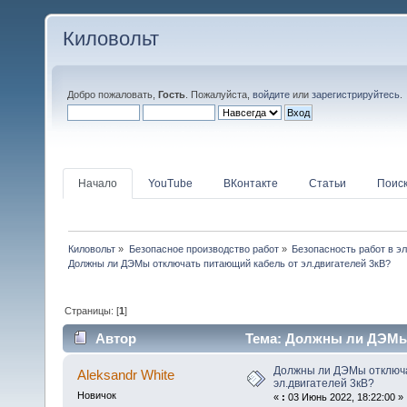
Киловольт
Добро пожаловать,
Гость
. Пожалуйста,
войдите
или
зарегистрируйтесь
.
Начало
YouTube
ВКонтакте
Статьи
Поис
Киловольт
»
Безопасное производство работ
»
Безопасность работ в э
Должны ли ДЭМы отключать питающий кабель от эл.двигателей 3кВ?
Страницы: [
1
]
Автор
Тема: Должны ли ДЭМы 
(Прочитано 53090 раз)
Должны ли ДЭМы отключа
Aleksandr White
эл.двигателей 3кВ?
Новичок
«
:
03 Июнь 2022, 18:22:00 »