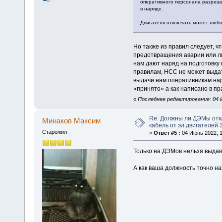
оперативного персонала разреше
в наряде.
Двигателя отключать может любой
Но также из правил следует, 
предотвращения аварии или лик
нам дают наряд на подготовку 
правилам, НСС не может выдать
выдачи нам оперативникам нар
«принято» а как написано в пр
«
Последнее редактирование: 04 И
Re: Должны ли ДЭМы от
Минаков Максим
кабель от эл.двигателей 
Старожил
«
Ответ #5 :
04 Июнь 2022, 1
Только на ДЭМов нельзя выдав
А как ваша должность точно н