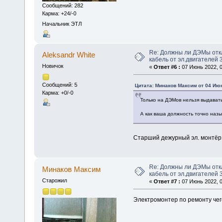
Сообщений: 282
Карма: +24/-0
Начальник ЭТЛ
Re: Должны ли ДЭМы от
Aleksandr White
кабель от эл.двигателей 
Новичок
«
Ответ #6 :
07 Июнь 2022, 0
Сообщений: 5
Цитата: Минаков Максим от 04 Июн
Карма: +0/-0
Только на ДЭМов нельзя выдавать
А как ваша должность точно наз
Старший дежурный эл. монтёр
Re: Должны ли ДЭМы от
Минаков Максим
кабель от эл.двигателей 
Старожил
«
Ответ #7 :
07 Июнь 2022, 0
Электромонтер по ремонту чег