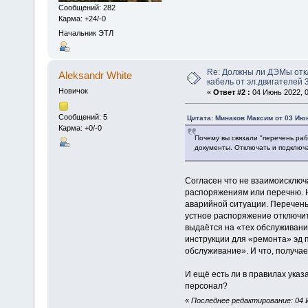
Сообщений: 282
Карма: +24/-0
Начальник ЭТЛ
Re: Должны ли ДЭМы от
Aleksandr White
кабель от эл.двигателей 
Новичок
«
Ответ #2 :
04 Июнь 2022, 0
Сообщений: 5
Цитата: Минаков Максим от 03 Июн
Карма: +0/-0
Почему вы связали "перечень ра
документы. Отключать и подключ
Согласен что не взаимоисключ
распоряжениям или перечню. Н
аварийной ситуации. Перечень
устное распоряжение отключить
выдаётся на «тех обслуживани
инструкции для «ремонта» эд 
обслуживание». И что, получа
И ещё есть ли в правилах указ
персонал?
«
Последнее редактирование: 04 И