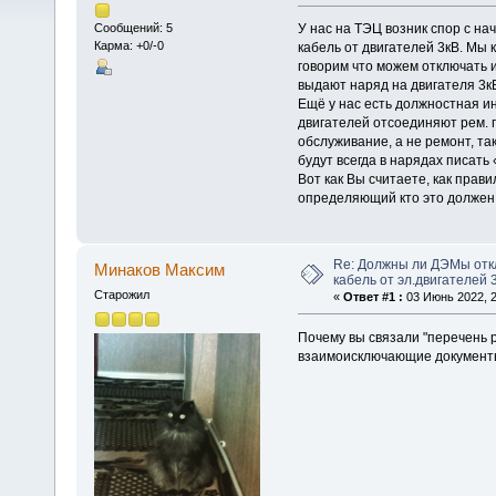
У нас на ТЭЦ возник спор с на
Сообщений: 5
Карма: +0/-0
кабель от двигателей 3кВ. Мы 
говорим что можем отключать и
выдают наряд на двигателя 3кВ
Ещё у нас есть должностная и
двигателей отсоединяют рем. п
обслуживание, а не ремонт, та
будут всегда в нарядах писат
Вот как Вы считаете, как прав
определяющий кто это должен 
Re: Должны ли ДЭМы от
Минаков Максим
кабель от эл.двигателей 
Старожил
«
Ответ #1 :
03 Июнь 2022, 2
Почему вы связали "перечень 
взаимоисключающие документы