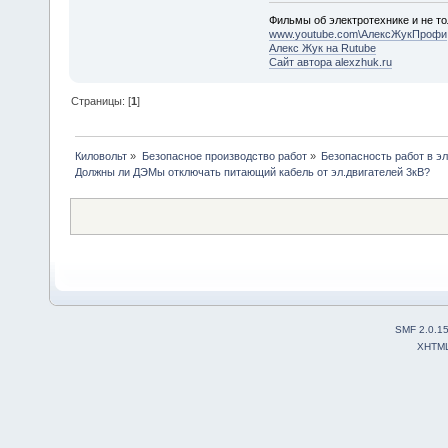
Фильмы об электротехнике и не то
www.youtube.com\АлексЖукПрофи
Алекс Жук на Rutube
Сайт автора alexzhuk.ru
Страницы: [
1
]
Киловольт
»
Безопасное производство работ
»
Безопасность работ в э
Должны ли ДЭМы отключать питающий кабель от эл.двигателей 3кВ?
SMF 2.0.1
XHTM