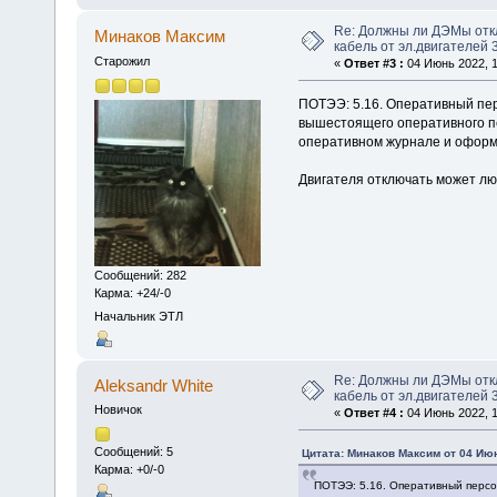
Re: Должны ли ДЭМы от
Минаков Максим
кабель от эл.двигателей 
Старожил
«
Ответ #3 :
04 Июнь 2022, 1
ПОТЭЭ: 5.16. Оперативный пер
вышестоящего оперативного пе
оперативном журнале и оформ
Двигателя отключать может лю
Сообщений: 282
Карма: +24/-0
Начальник ЭТЛ
Re: Должны ли ДЭМы от
Aleksandr White
кабель от эл.двигателей 
Новичок
«
Ответ #4 :
04 Июнь 2022, 1
Сообщений: 5
Цитата: Минаков Максим от 04 Июн
Карма: +0/-0
ПОТЭЭ: 5.16. Оперативный персо