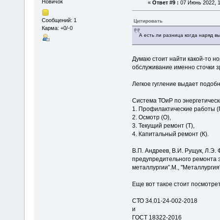
Новичок
«
Ответ #9 :
07 Июнь 2022, 1
Сообщений: 1
Цитировать
Карма: +0/-0
А есть ли разница когда наряд в
Думаю стоит найти какой-то но
обслуживание именно сточки з
Легкое гугление выдает подобн
Система ТОиР по энергетичес
1. Профилактические работы (
2. Осмотр (О),
3. Текущий ремонт (Т),
4. Капитальный ремонт (К).
В.П. Андреев, В.И. Рущук, Л.Э
предупредительного ремонта э
металлургии”.М., "Металлургия
Еще вот такое стоит посмотре
СТО 34.01-24-002-2018
и
ГОСТ 18322-2016