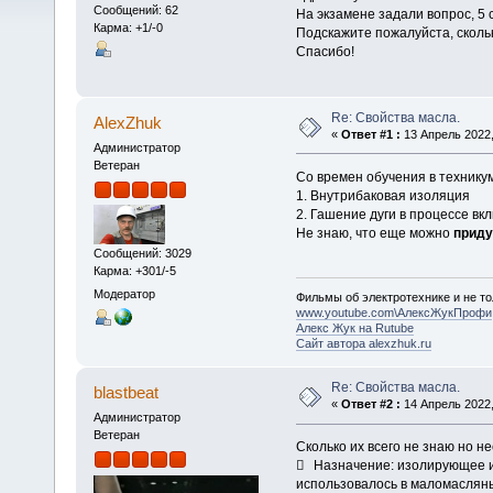
Сообщений: 62
На экзамене задали вопрос, 5 
Карма: +1/-0
Подскажите пожалуйста, сколь
Спасибо!
Re: Свойства масла.
AlexZhuk
«
Ответ #1 :
13 Апрель 2022,
Администратор
Ветеран
Со времен обучения в технику
1. Внутрибаковая изоляция
2. Гашение дуги в процессе вк
Не знаю, что еще можно
прид
Сообщений: 3029
Карма: +301/-5
Модератор
Фильмы об электротехнике и не то
www.youtube.com\АлексЖукПрофи
Алекс Жук на Rutube
Сайт автора alexzhuk.ru
Re: Свойства масла.
blastbeat
«
Ответ #2 :
14 Апрель 2022,
Администратор
Ветеран
Сколько их всего не знаю но не
 Назначение: изолирующее и
использовалось в маломаслян