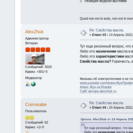
 Реакция водной вытяжки
Quod non est in actis, non est in mu
Re: Свойства масла.
AlexZhuk
«
Ответ #3 :
14 Апрель 2022,
Администратор
Ветеран
Тут еще резонный вопрос, что 
Либо это
назначение
масла в 
Либо это
характеристики
масл
Свойства масла?
Горючесть, 
Сообщений: 3029
Карма: +301/-5
Модератор
Фильмы об электротехнике и не то
www.youtube.com\АлексЖукПрофи
Алекс Жук на Rutube
Сайт автора alexzhuk.ru
Re: Свойства масла.
Comosabe
«
Ответ #4 :
24 Апрель 2022,
Пользователь
Цитата: AlexZhuk от 14 Апрель 202
Сообщений: 62
Карма: +1/-0
Тут еще резонный вопрос, что мы
Либо это
назначение
масла в вык