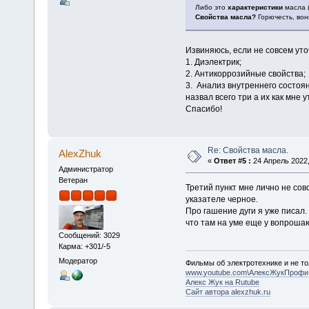
Либо это
характеристики
масла (
Свойства масла?
Горючесть, вон
Извиняюсь, если не совсем уто
1. Диэлектрик;
2. Антикоррозийные свойства;
3. Анализ внутреннего состоя
назвал всего три а их как мне
Спасибо!
Re: Свойства масла.
AlexZhuk
«
Ответ #5 :
24 Апрель 2022,
Администратор
Ветеран
Третий пункт мне лично не сов
указателе черное.
Про гашение дуги я уже писал.
что там на уме еще у вопрошаю
Сообщений: 3029
Карма: +301/-5
Модератор
Фильмы об электротехнике и не то
www.youtube.com\АлексЖукПрофи
Алекс Жук на Rutube
Сайт автора alexzhuk.ru