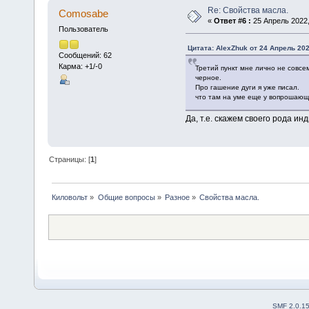
Re: Свойства масла.
Comosabe
«
Ответ #6 :
25 Апрель 2022,
Пользователь
Цитата: AlexZhuk от 24 Апрель 202
Сообщений: 62
Карма: +1/-0
Третий пункт мне лично не совсе
черное.
Про гашение дуги я уже писал.
что там на уме еще у вопрошающег
Да, т.е. скажем своего рода ин
Страницы: [
1
]
Киловольт
»
Общие вопросы
»
Разное
»
Свойства масла.
SMF 2.0.1