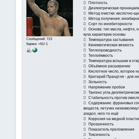
 Плотность
 Диэлектрическая проницае
 Метод очистки: кислотно-щел
 Метод получения: ингибирован
 Сорт по ингибиторности
 Основа: тип масла, нефти, 
куча характерик основы
Сообщений: 723
 Температура застывания
Карма: +91/-1
 Кинематическая вязкость
 Теплопроводность
 Теплоёмкость
 Температура вспышки в отк
 Объёмное расширение
 Кислотное число, которое на
 Критерий Прандтля - для не
 Зольность
 Напряжение пробоя
 Тангенс угла диэлектрически
 Стабильность против окисл
 Содержание: фурановых сос
веществ, летучих низкомолеку
агидол, чего-то ещё
 Коррозия на медной пласти
 Прозрачность
 Показатель преломления
 Токсичность