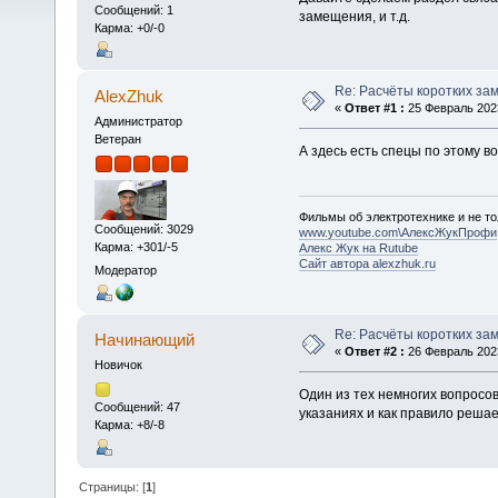
Сообщений: 1
замещения, и т.д.
Карма: +0/-0
Re: Расчёты коротких за
AlexZhuk
«
Ответ #1 :
25 Февраль 2023
Администратор
Ветеран
А здесь есть спецы по этому в
Фильмы об электротехнике и не то
Сообщений: 3029
www.youtube.com\АлексЖукПрофи
Карма: +301/-5
Алекс Жук на Rutube
Сайт автора alexzhuk.ru
Модератор
Re: Расчёты коротких за
Начинающий
«
Ответ #2 :
26 Февраль 2023
Новичок
Один из тех немногих вопросов
Сообщений: 47
указаниях и как правило решае
Карма: +8/-8
Страницы: [
1
]