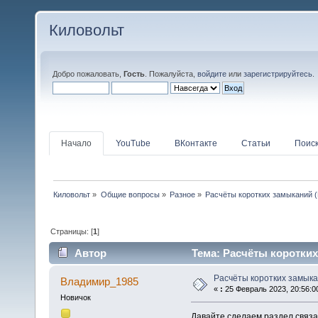
Киловольт
Добро пожаловать,
Гость
. Пожалуйста,
войдите
или
зарегистрируйтесь
.
Начало
YouTube
ВКонтакте
Статьи
Поис
Киловольт
»
Общие вопросы
»
Разное
»
Расчёты коротких замыканий (
Страницы: [
1
]
Автор
Тема: Расчёты коротких
Расчёты коротких замыка
Владимир_1985
«
:
25 Февраль 2023, 20:56:0
Новичок
Давайте сделаем раздел связ