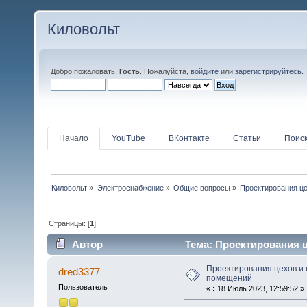
Киловольт
Добро пожаловать,
Гость
. Пожалуйста,
войдите
или
зарегистрируйтесь
.
Начало
YouTube
ВКонтакте
Статьи
Поис
Киловольт
»
Электроснабжение
»
Общие вопросы
»
Проектирования ц
Страницы: [
1
]
Автор
Тема: Проектирования 
Проектирования цехов 
dred3377
помещений
Пользователь
«
:
18 Июль 2023, 12:59:52 »