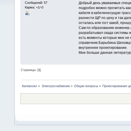
Добрый день уважаемые специа
Сообщений: 57
Карма: +1/-0
подробно можно прочитать как
кабеля в кабеленесущую трассу
разнести ЩР по цеху и так дал
осталась или гост какой, прош
Сам по образованию инженер 
разрабатывал скада системы 
есть моменты которые мне не 
справочник Барыбина Шеховцов
внутреннее проектирование.
Мне больше данная литератур
Страницы: [
1
]
Киловольт
»
Электроснабжение
»
Общие вопросы
»
Проектирования ц