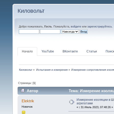
Киловольт
Добро пожаловать,
Гость
. Пожалуйста,
войдите
или
зарегистрируйтесь
.
Начало
YouTube
ВКонтакте
Статьи
Поис
Киловольт
»
Испытания и измерения
»
Измерение сопротивления изол
Страницы: [
1
]
Автор
Тема: Измерение изоляц
Измерение изоляции в Ш
Elektrik
агрегатами
Новичок
«
:
31 Июль 2023, 07:48:26 »