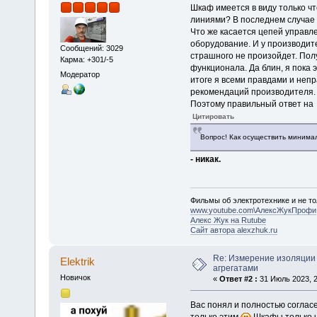
Шкаф имеется в виду только ч
линиями? В последнем случае 
Что же касается цепей управле
оборудование. И у производите
Сообщений: 3029
страшного не произойдет. Пол
Карма: +301/-5
функционала. Да блин, я пока 
Модератор
итоге я всеми правдами и неп
рекомендаций производителя.
Поэтому правильный ответ на
Цитировать
Вопрос! Как осуществить минима
- никак.
Фильмы об электротехнике и не то
www.youtube.com\АлексЖукПрофи
Алекс Жук на Rutube
Сайт автора alexzhuk.ru
Re: Измерение изоляции
Elektrik
агрегатами
Новичок
«
Ответ #2 :
31 Июль 2023, 2
Вас понял и полностью согласе