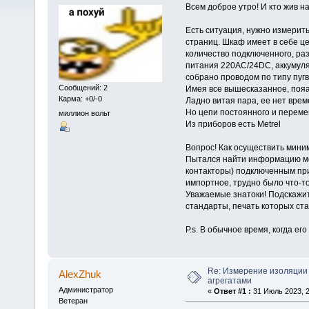
Всем доброе утро! И кто жив 
Есть ситуация, нужно измерит
страниц. Шкаф имеет в себе ц
количество подключенного, ра
питания 220АС/24DC, аккумулят
собрано проводом по типу пугв,
Сообщений: 2
Имея все вышесказанное, пояа
Карма: +0/-0
Ладно витая пара, ее нет врем
Но цепи постоянного и переме
миллион вольт
Из приборов есть Metrel
Вопрос! Как осуществить мини
Пытался найти информацию мож
контакторы) подключенным при
импортное, трудно было что-то
Уважаемые знатоки! Подскажите
стандарты, печать которых ста
P.s. В обычное время, когда е
Re: Измерение изоляции
AlexZhuk
агрегатами
Администратор
«
Ответ #1 :
31 Июль 2023, 2
Ветеран