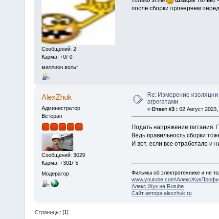
только этим
Шкафы только ч
после сборки проверяем пере
Сообщений: 2
Карма: +0/-0
миллион вольт
Re: Измерение изоляции
AlexZhuk
агрегатами
Администратор
«
Ответ #3 :
02 Август 2023, 
Ветеран
Подать напряжение питания. П
Ведь правильность сборки тож
И вот, если все отработало и 
Сообщений: 3029
Карма: +301/-5
Фильмы об электротехнике и не то
Модератор
www.youtube.com\АлексЖукПрофи
Алекс Жук на Rutube
Сайт автора alexzhuk.ru
Страницы: [
1
]