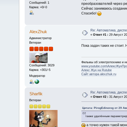
Сообщений: 1
преобразователей через ре
Карма: +0/-0
Сейчас занимаюсь создание
Спасибо!
Re: Автоматика, дисп
AlexZhuk
«
Ответ #1 :
29 Август 20
Администратор
Ветеран
Пока задач таких не стоит. 
Фильмы об электротехнике и не
Сообщений: 3029
www.youtube.com\АлексЖукПр
Карма: +301/-5
Алекс Жук на Rutube
Сайт автора alexzhuk.ru
Модератор
Re: Автоматика, дисп
Sharfik
«
Ответ #2 :
31 Август 20
Ветеран
Цитата: PirogEdinorog от 29 Ав
также удалённым параметрир
а точно нужен такой мон