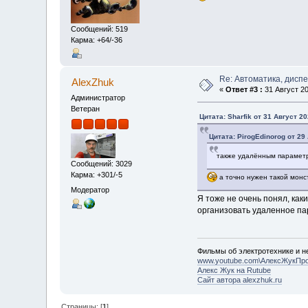
Сообщений: 519
Карма: +64/-36
Re: Автоматика, дисп
AlexZhuk
«
Ответ #3 :
31 Август 20
Администратор
Ветеран
Цитата: Sharfik от 31 Август 20
Цитата: PirogEdinorog от 29 
также удалённым параметр
Сообщений: 3029
Карма: +301/-5
а точно нужен такой монс
Модератор
Я тоже не очень понял, ка
организовать удаленное па
Фильмы об электротехнике и не
www.youtube.com\АлексЖукПр
Алекс Жук на Rutube
Сайт автора alexzhuk.ru
Страницы: [
1
]