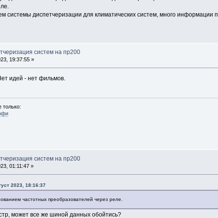
ле.
м системы диспетчеризации для климатических систем, много информации по
етчеризация систем на пр200
23, 19:37:55 »
Нет идей - нет фильмов.
 только:
офи
етчеризация систем на пр200
23, 01:11:47 »
густ 2023, 18:16:37
ованием частотных преобразователей через реле.
стр, может все же шиной данных обойтись?