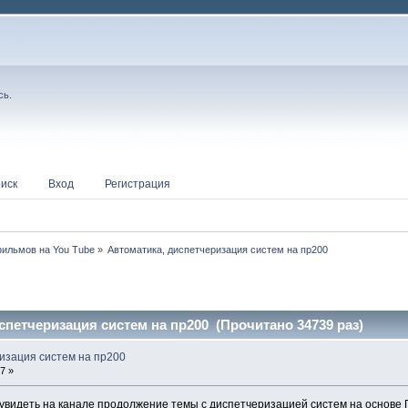
сь
.
иск
Вход
Регистрация
ильмов на You Tube
»
Автоматика, диспетчеризация систем на пр200 
спетчеризация систем на пр200 (Прочитано 34739 раз)
изация систем на пр200
7 »
 увидеть на канале продолжение темы с диспетчеризацией систем на основе