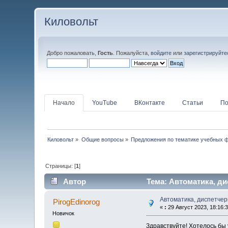
Киловольт
Добро пожаловать,
Гость
. Пожалуйста,
войдите
или
зарегистрируйте
Начало
YouTube
ВКонтакте
Статьи
По
Киловольт
»
Общие вопросы
»
Предложения по тематике учебных ф
Страницы: [
1
]
Автор
Тема: Автоматика, ди
Автоматика, диспетчер
PirogEdinorog
«
:
29 Август 2023, 18:16:3
Новичок
Здравствуйте! Хотелось бы