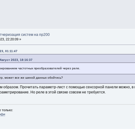
етчеризация систем на пр200
23, 22:20:09 »
23, 01:11:47
Август 2023, 18:16:37
ированием частотных преобразователей через реле.
тр, может все же шиной данных обойтись?
ким образом. Прочитать параметр-лист с помощью сенсорной панели можно, в
раметрирование. Но реле в этой связке совсем не требуется.
 только:
офи