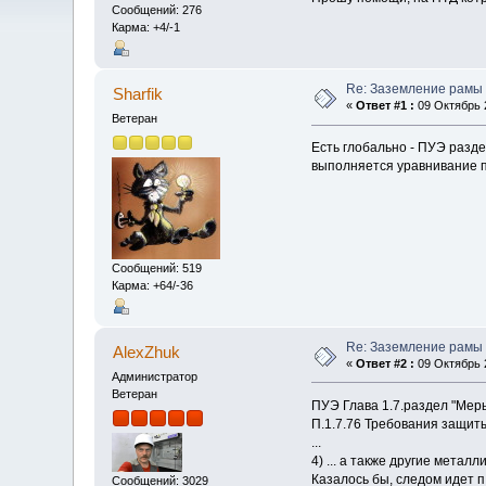
Сообщений: 276
Карма: +4/-1
Re: Заземление рамы
Sharfik
«
Ответ #1 :
09 Октябрь 2
Ветеран
Есть глобально - ПУЭ разде
выполняется уравнивание п
Сообщений: 519
Карма: +64/-36
Re: Заземление рамы
AlexZhuk
«
Ответ #2 :
09 Октябрь 2
Администратор
Ветеран
ПУЭ Глава 1.7.раздел "Мер
П.1.7.76 Требования защит
...
4) ... а также другие мета
Казалось бы, следом идет п.
Сообщений: 3029