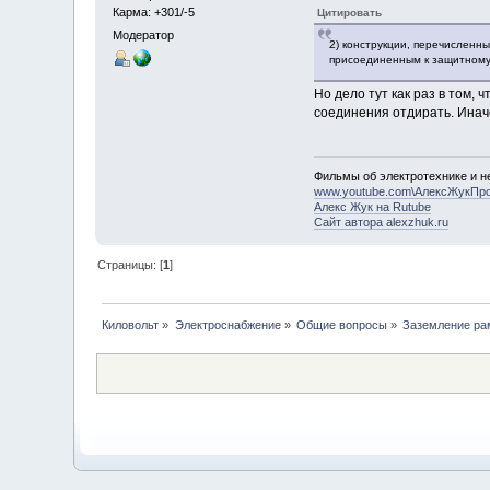
Карма: +301/-5
Цитировать
Модератор
2) конструкции, перечисленн
присоединенным к защитному
Но дело тут как раз в том, 
соединения отдирать. Инач
Фильмы об электротехнике и не
www.youtube.com\АлексЖукПр
Алекс Жук на Rutube
Сайт автора alexzhuk.ru
Страницы: [
1
]
Киловольт
»
Электроснабжение
»
Общие вопросы
»
Заземление ра