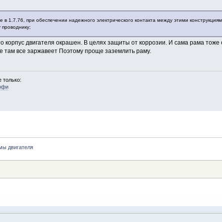
ые в 1.7.76, при обеспечении надежного электрического контакта между этими конструкци
 проводнику;
что корпус двигателя окрашен. В целях защиты от коррозии. И сама рама тоже 
е там все заржавеет Поэтому проще заземлить раму.
 только:
офи
мы двигателя