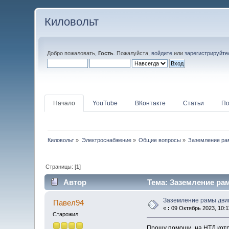
Киловольт
Добро пожаловать,
Гость
. Пожалуйста,
войдите
или
зарегистрируйте
Начало
YouTube
ВКонтакте
Статьи
По
Киловольт
»
Электроснабжение
»
Общие вопросы
»
Заземление ра
Страницы: [
1
]
Автор
Тема: Заземление рам
Заземление рамы дви
Павел94
«
:
09 Октябрь 2023, 10:1
Старожил
Прошу помощи, на НТД котра