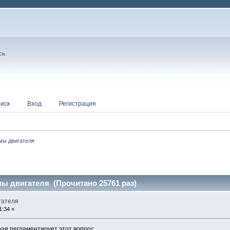
сь
.
иск
Вход
Регистрация
мы двигателя
ы двигателя (Прочитано 25761 раз)
гателя
1:34 »
я регламентирует этот вопрос...