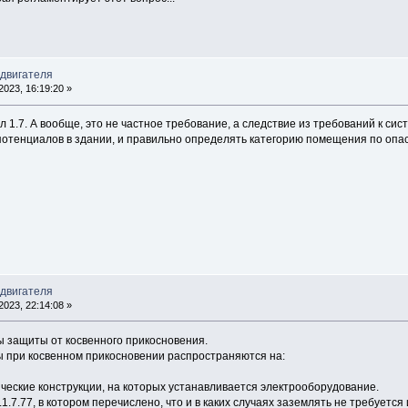
 двигателя
023, 16:19:20 »
л 1.7. А вообще, это не частное требование, а следствие из требований к си
отенциалов в здании, и правильно определять категорию помещения по опас
 двигателя
023, 22:14:08 »
ы защиты от косвенного прикосновения.
ы при косвенном прикосновении распространяются на:
ллические конструкции, на которых устанавливается электрооборудование.
1.7.77, в котором перечислено, что и в каких случаях заземлять не требуется 