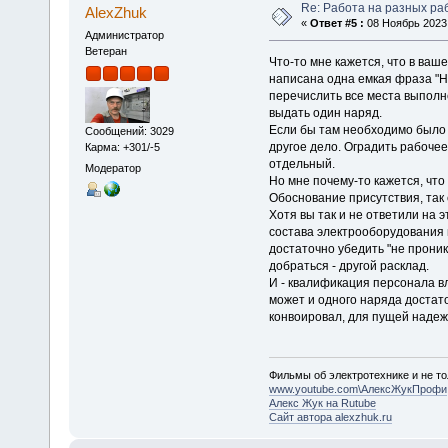
Re: Работа на разных ра
AlexZhuk
«
Ответ #5 :
08 Ноябрь 2023,
Администратор
Ветеран
Что-то мне кажется, что в ваше
написана одна емкая фраза "Не
перечислить все места выполн
выдать один наряд.
Если бы там необходимо было 
Сообщений: 3029
другое дело. Оградить рабочее 
Карма: +301/-5
отдельный.
Модератор
Но мне почему-то кажется, что
Обоснование присутствия, так 
Хотя вы так и не ответили на 
состава электрооборудования 
достаточно убедить "не проник
добраться - другой расклад.
И - квалификация персонала вл
может и одного наряда достато
конвоировал, для пущей наде
Фильмы об электротехнике и не то
www.youtube.com\АлексЖукПрофи
Алекс Жук на Rutube
Сайт автора alexzhuk.ru