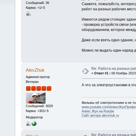
Сообщений: 36
Скажите, пожалуйста, интерес
Карма: +1/-0
работ на разных рабочих мест
Имеются рядом стоящие здани
- проверка устройств связи (
оборудованием, которое между
Даже если взять одно здание, 
Можно ли выдать один наряд-д
Re: Работа на разных ра
AlexZhuk
«
Ответ #1 :
06 Ноябрь 2023,
Администратор
Ветеран
А что за электроустановки в э
Фильмы об электротехнике и не то
Сообщений: 3029
www.youtube.com\АлексЖукПрофи
Карма: +301/-5
Алекс Жук на Rutube
Сайт автора alexzhuk.ru
Модератор
Re: Работа на разных ра