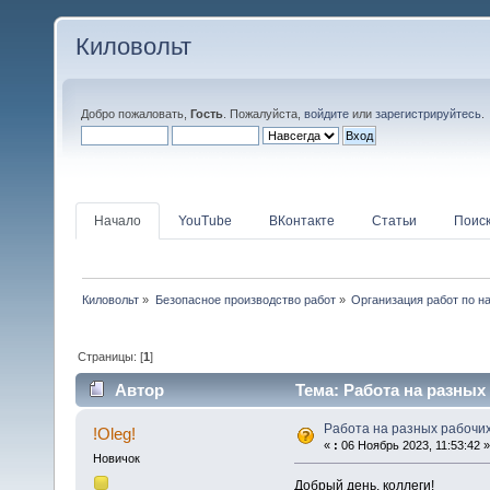
Киловольт
Добро пожаловать,
Гость
. Пожалуйста,
войдите
или
зарегистрируйтесь
.
Начало
YouTube
ВКонтакте
Статьи
Поис
Киловольт
»
Безопасное производство работ
»
Организация работ по н
Страницы: [
1
]
Автор
Тема: Работа на разных 
Работа на разных рабочи
!Oleg!
«
:
06 Ноябрь 2023, 11:53:42 »
Новичок
Добрый день, коллеги!