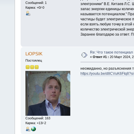
Сообщений: 1
электроники" В.Е. Китаев Л.С.
Карма: +0/-0
запас энергии единицы количес
называется потенциалом." Пра
частицы будет электрическое п
если взять любую точку в этой 
количество электрической энер
Заранее благодарю за ответ. П
Re: Что такое потенциал
LiOPSIK
«
Ответ #1 :
20 Март 2024, 2
Постоялец
неожиданно, но разъяснения т
https://youtu.be/d8CVuK6FIq8?
Сообщений: 163
Карма: +13/-2