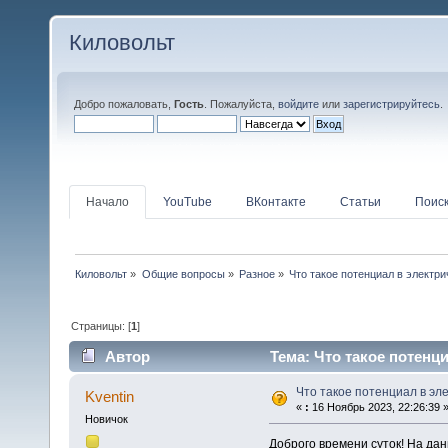
Киловольт
Добро пожаловать,
Гость
. Пожалуйста,
войдите
или
зарегистрируйтесь
.
Начало
YouTube
ВКонтакте
Статьи
Поис
Киловольт
»
Общие вопросы
»
Разное
»
Что такое потенциал в электр
Страницы: [
1
]
Автор
Тема: Что такое потенц
Что такое потенциал в эл
Kventin
«
:
16 Ноябрь 2023, 22:26:39 
Новичок
Доброго времени суток! На да