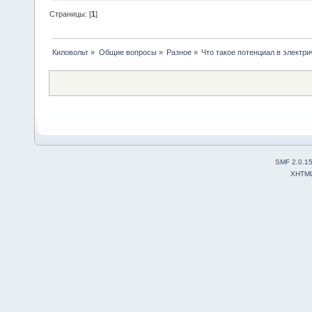
Страницы: [
1
]
Киловольт
»
Общие вопросы
»
Разное
»
Что такое потенциал в электр
SMF 2.0.1
XHTM