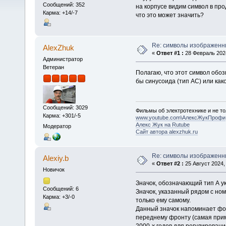
Сообщений: 352
на корпусе видим символ в про
Карма: +14/-7
что это может значить?
Re: символы изображенн
AlexZhuk
«
Ответ #1 :
28 Февраль 2024
Администратор
Ветеран
Полагаю, что этот символ обоз
бы синусоида (тип АС) или как
Сообщений: 3029
Фильмы об электротехнике и не то
Карма: +301/-5
www.youtube.com\АлексЖукПрофи
Алекс Жук на Rutube
Модератор
Сайт автора alexzhuk.ru
Re: символы изображенн
Alexiy.b
«
Ответ #2 :
25 Август 2024, 
Новичок
Значок, обозначающий тип А у
Сообщений: 6
Значок, указанный рядом с но
Карма: +3/-0
только ему самому.
Данный значок напоминает фор
переднему фронту (самая прим
2000-х годов для регулировани