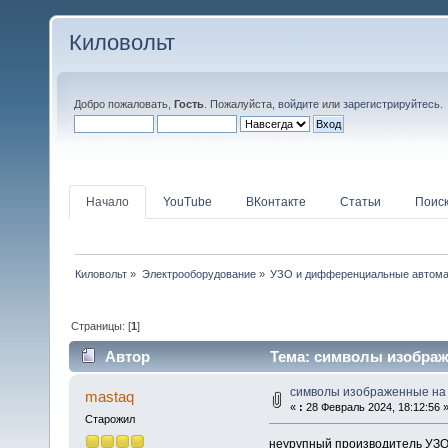
Киловольт
Добро пожаловать,
Гость
. Пожалуйста,
войдите
или
зарегистрируйтесь
.
Начало
YouTube
ВКонтакте
Статьи
Поис
Киловольт
»
Электрооборудование
»
УЗО и дифференциальные автом
Страницы: [
1
]
Автор
Тема: символы изображе
символы изображенные на
mastaq
«
:
28 Февраль 2024, 18:12:56 
Старожил
неурупный производитель УЗ