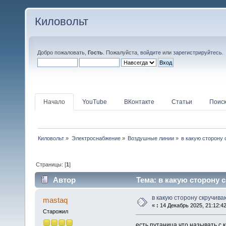
Киловольт
Добро пожаловать,
Гость
. Пожалуйста,
войдите
или
зарегистрируйтесь
.
Начало
YouTube
ВКонтакте
Статьи
Поис
Киловольт
»
Электроснабжение
»
Воздушные линии
»
в какую сторону
Страницы: [
1
]
Автор
Тема: в какую сторону 
в какую сторону скручив
mastaq
«
:
14 Декабрь 2025, 21:12:42
Старожил
есть путаница что называть с 