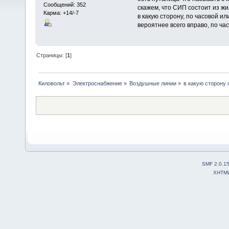
Сообщений: 352
скажем, что СИП состоит из жи
Карма: +14/-7
в какую сторону, по часовой и
вероятнее всего вправо, по ча
Страницы: [
1
]
Киловольт
»
Электроснабжение
»
Воздушные линии
»
в какую сторону
SMF 2.0.1
XHTM