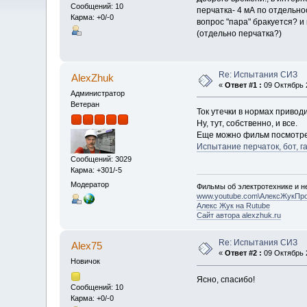
Сообщений: 10
перчатка- 4 мА по отдельно
Карма: +0/-0
вопрос "пара" бракуется? и 
(отдельно перчатка?)
Re: Испытания СИЗ
AlexZhuk
«
Ответ #1 :
09 Октябрь 2
Администратор
Ветеран
Ток утечки в нормах привод
Ну, тут, собственно, и все.
Еще можно фильм посмотрет
Испытание перчаток, бот, 
Сообщений: 3029
Карма: +301/-5
Модератор
Фильмы об электротехнике и не
www.youtube.com\АлексЖукПр
Алекс Жук на Rutube
Сайт автора alexzhuk.ru
Re: Испытания СИЗ
Alex75
«
Ответ #2 :
09 Октябрь 2
Новичок
Ясно, спасибо!
Сообщений: 10
Карма: +0/-0