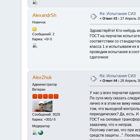
Re: Испытания СИЗ
AlexandrSh
«
Ответ #3 :
27 Апрель 20
Новичок
Здравствуйте! Кто-нибудь и
Сообщений: 2
ГОСТ на перчатки испытате
Карма: +0/-0
соответствии со стандартом
класса 1 и испытываем их 
проводим испытания в соот
сдаточное
Re: Испытания СИЗ
AlexZhuk
«
Ответ #4 :
28 Апрель 20
Администратор
Ветеран
У нас у всех перчатки одно
По сути могу сказать следу
лично я в этом не вижу ник
том, что выходной контрол
периодических? Да, есть. И
Сообщений: 3029
ГОСТ на силовые трансформ
Карма: +301/-5
заказчику, что н неправ.
Модератор
Поэтому считаю, что при и
средств защиты...". Посколь