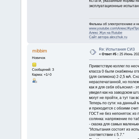
Кстати, указанные нормы н
эксплуатационные испытани
Фильмы об электротехнике и не
www.youtube.com\АлексЖукПр
Алекс Жук на Rutube
Сайт автора alexzhuk.ru
Re: Испытания СИЗ
mibbim
«
Ответ #5 :
25 Июнь 2022
Новичок
Приветствую коллег по несч
Сообщений: 3
класса 0 были снабжены отв
Карма: +1/-0
(для силикона) 2-2,5 мА. С
нераспечатанной, но полежа
как я для себя объяснил - э
увидел как на заводском шт
могут не пройти, а тут так 
Теперь по сути: на данный 
и приходится с обоими счит
ГОСТ не без непоняток: из 
солянка: напряжение по таб
- сказка для самых малень
"Испытания состоят из исп
соответствии с 5.7."