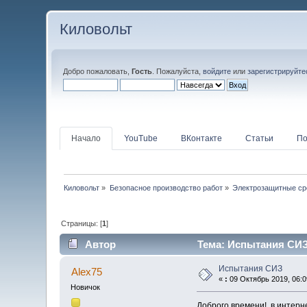
Киловольт
Добро пожаловать,
Гость
. Пожалуйста,
войдите
или
зарегистрируйте
Начало
YouTube
ВКонтакте
Статьи
По
Киловольт
»
Безопасное производство работ
»
Электрозащитные ср
Страницы: [
1
]
Автор
Тема: Испытания СИЗ 
Испытания СИЗ
Alex75
«
:
09 Октябрь 2019, 06:0
Новичок
Доброго времени!, в интерн