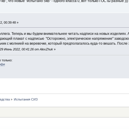
 кВ", что новые "испытано 5кВ" - одного класса 0, вот только ГОСТы разные )))
, 00:39:48 »
ллега. Теперь и мы будем внимательнее читать надписи на новых изделиях. А
ающий плакат с надписью "Осторожно, электрическое напряжение" заводско
ник с молнией на веревочке, который предполагалось куда-то вешать. После 
9 Июнь 2022, 00:41:26 от AlexZhuk
»
 только:
офи
едства
»
Испытания СИЗ