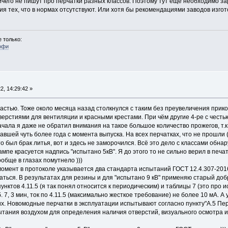
ичего не пишут про перчатки разных классов. Поэтому тут еще необходимо з
я тех, что в нормах отсутствуют. Или хотя бы рекомендациями заводов изгот
 только:
офи
, 14:29:42 »
астью. Тоже около месяца назад столкнулся с таким без преувеличения прик
ерстиями для вентиляции и красными крестами. При чём другие 4-ре с честь
начала я даже не обратил внимания на такое большое количество прожегов, т.к
вшей чуть более года с момента выпуска. На всех перчатках, что не прошли
то был брак литья, вот и здесь не заморочился. Всё это дело с классами обна
ампе красуется надпись "испытано 5кВ". Я до этого то не сильно верил в печа
вообще в глазах помутнело )))
момент в протоколе указывается два стандарта испытаний ГОСТ 12.4.307-201
аться. В результатах для резины и для "испытано 9 кВ" применяю старый доб
пунктов 4.11.5 (я так понял относится к периодическим) и таблицы 7 (это про
. 7, 3 мин, ток по 4.11.5 (максимально жесткое требование) не более 10 мА. 
ких. Новомодные перчатки в эксплуатации испытывают согласно пункту"А.5 
ытания воздухом для определения наличия отверстий, визуального осмотра и