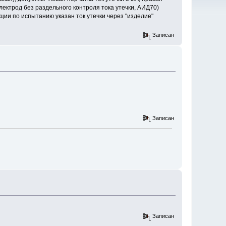
лектрод без раздельного контроля тока утечки, АИД70)
кции по испытанию указан ток утечки через "изделие"
Записан
Записан
Записан