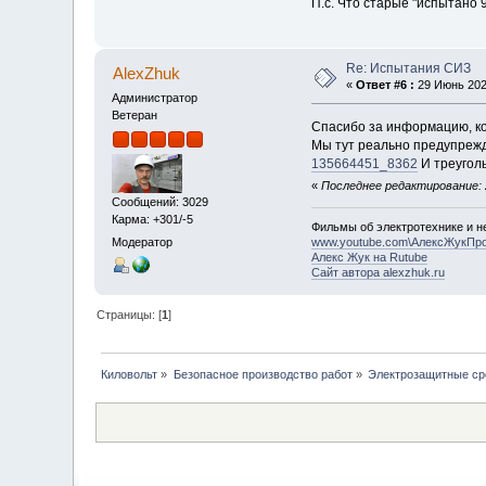
П.с. Что старые "испытано 9
Re: Испытания СИЗ
AlexZhuk
«
Ответ #6 :
29 Июнь 2022
Администратор
Ветеран
Спасибо за информацию, ко
Мы тут реально предупрежд
135664451_8362
И треуголь
«
Последнее редактирование: 2
Сообщений: 3029
Карма: +301/-5
Фильмы об электротехнике и не
Модератор
www.youtube.com\АлексЖукПр
Алекс Жук на Rutube
Сайт автора alexzhuk.ru
Страницы: [
1
]
Киловольт
»
Безопасное производство работ
»
Электрозащитные ср