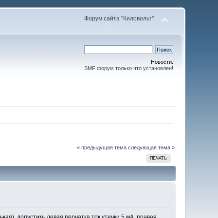
Форум сайта "Киловольт"
Новости:
SMF форум только что установлен!
« предыдущая тема
следующая тема »
ПЕЧАТЬ
кая), допустим- левая перчатка ток утечки 5 мА, правая