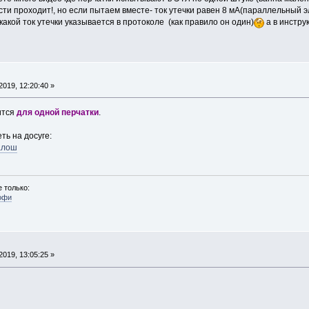
сти проходит!, но если пытаем вместе- ток утечки равен 8 мА(параллельный э
какой ток утечки указывается в протоколе (как правило он один)
а в инстру
019, 12:20:40 »
ится
для одной перчатки
.
ь на досуге:
галош
 только:
офи
019, 13:05:25 »