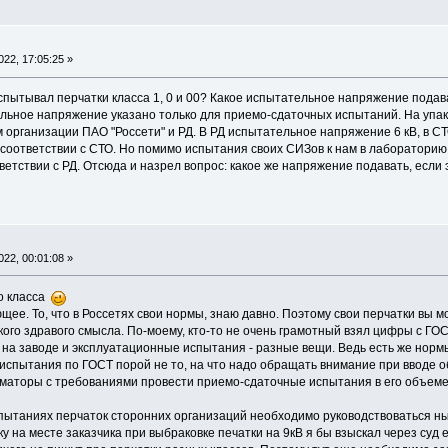
22, 17:05:25 »
спытывал перчатки класса 1, 0 и 00? Какое испытательное напряжение подава
льное напряжение указано только для приемо-сдаточных испытаний. На упако
 организации ПАО "Россети" и РД. В РД испытательное напряжение 6 кВ, в СТО
в соответствии с СТО. Но помимо испытания своих СИЗов к нам в лаборатори
ветствии с РД. Отсюда и назрел вопрос: какое же напряжение подавать, есл
22, 00:01:08 »
го класса
ющее. То, что в Россетях свои нормы, знаю давно. Поэтому свои перчатки вы
акого здравого смысла. По-моему, кто-то не очень грамотный взял цифры с ГО
ь на заводе и эксплуатационные испытания - разные вещи. Ведь есть же но
 испытания по ГОСТ порой не то, на что надо обращать внимание при вводе о
аторы с требованиями провести приемо-сдаточные испытания в его объеме. 
спытаниях перчаток сторонних организаций необходимо руководствоваться
ку на месте заказчика при выбраковке печатки на 9кВ я бы взыскал через суд 