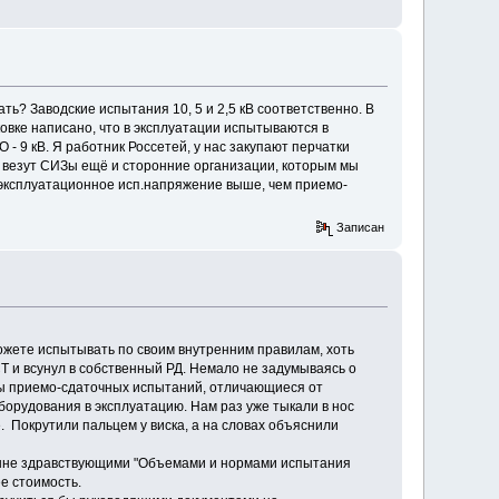
ть? Заводские испытания 10, 5 и 2,5 кВ соответственно. В
вке написано, что в эксплуатации испытываются в
 - 9 кВ. Я работник Россетей, у нас закупают перчатки
ю везут СИЗы ещё и сторонние организации, которым мы
и эксплуатационное исп.напряжение выше, чем приемо-
Записан
 можете испытывать по своим внутренним правилам, хоть
СТ и всунул в собственный РД. Немало не задумываясь о
рмы приемо-сдаточных испытаний, отличающиеся от
борудования в эксплуатацию. Нам раз уже тыкали в нос
Покрутили пальцем у виска, а на словах объяснили
 ныне здравствующими "Объемами и нормами испытания
ее стоимость.