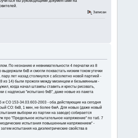
аручиться бы руководящими документами на
овителей.
Записан
олом. По незнанию и невнимательности 4 перчатки из 8
ю выдержали 6кВ и смогли похвастать низким током утечки
. пару лет назад столкнулся с абсолютно новой партией -
 (8 из 14) были прожоги между мизинцем и безымянным -
ружил, когда начал штампы ставить и кресты рисовать,
тки с надписью "испытано 9кВ", даже новые из пакета
6 и СО 153-34.03.603-2003 - оба действующие на сегодня
рый СО: 6кВ, 1 мин, не более 6мА. Для новых (даже новый
 испытания выборки из партии на заводе) собирается
А уж про "Предельное испытательное напряжение" по таб. 7
Периодические испытания повышенным напряжением" -
 затем испытания на диэлектрические свойства в