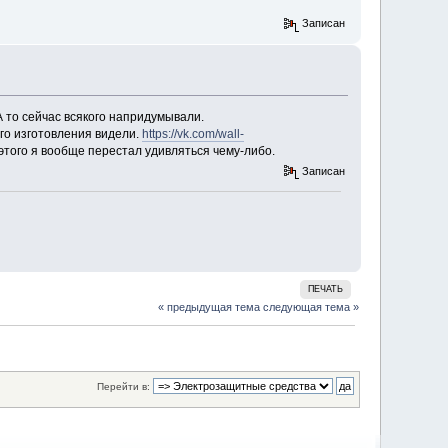
Записан
 то сейчас всякого напридумывали.
го изготовления видели.
https://vk.com/wall-
этого я вообще перестал удивляться чему-либо.
Записан
ПЕЧАТЬ
« предыдущая тема
следующая тема »
Перейти в: