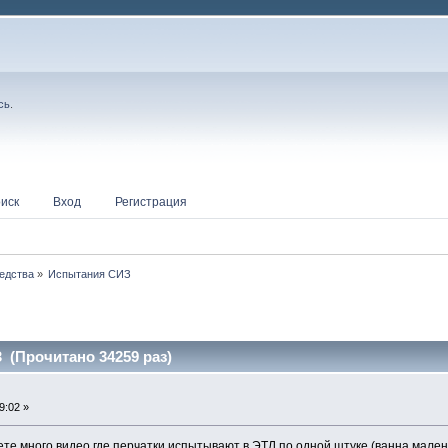
сь
.
иск
Вход
Регистрация
едства
»
Испытания СИЗ
(Прочитано 34259 раз)
9:02 »
ете много видео где перчатки испытывают в ЭТЛ по одной штуке (ванна малень