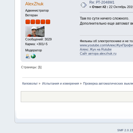
Re: РТ-2048М1
AlexZhuk
«
Ответ #2 :
22 Октябрь 2019
Администратор
Ветеран
Там по сути ничего сложного.
Дополнительно еще автомат вк
Сообщений: 3029
Фильмы об электротехнике и не то
Карма: +301/-5
www.youtube.com\АлексЖукПрофи
Алекс Жук на Rutube
Модератор
Сайт автора alexzhuk.ru
Страницы: [
1
]
Киловольт
»
Испытания и измерения
»
Проверка автоматических выкл
SMF 2.0.1