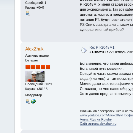
Сообщений: 1
РТ-2048М. У меня старая верси
Карма: +0/-0
для эксперимента. Так вот кабе
автомата, корпус и предохрани
питания РТ. Буду признателен з
PS Они с завода шли с таким 
суперзачиненый прибор?
Re: РТ-2048М1
AlexZhuk
«
Ответ #1 :
22 Октябрь 2019
Администратор
Ветеран
Есть мнение, что такой инфор
Есть такой путь решения.
Срисуйте часть схемы выхода с
сюда (или мне), а там посмотри
Можно даже с фотографиями ча
Сообщений: 3029
Сожалею, но мне наше оборудо
Карма: +301/-5
Хотя давно предлагаю выкинуть
Модератор
Фильмы об электротехнике и не то
www.youtube.com\АлексЖукПрофи
Алекс Жук на Rutube
Сайт автора alexzhuk.ru