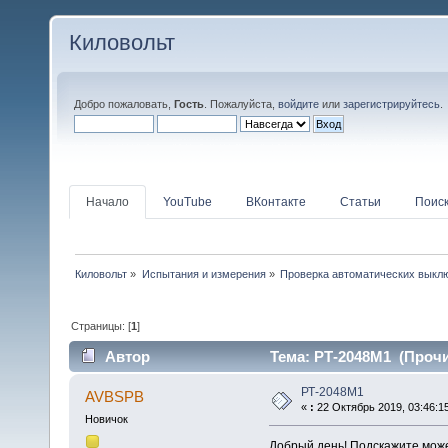
Киловольт
Добро пожаловать,
Гость
. Пожалуйста,
войдите
или
зарегистрируйтесь
.
Начало
YouTube
ВКонтакте
Статьи
Поис
Киловольт
»
Испытания и измерения
»
Проверка автоматических выкл
Страницы: [
1
]
Автор
Тема: РТ-2048М1 (Прочи
РТ-2048М1
AVBSPB
«
:
22 Октябрь 2019, 03:46:1
Новичок
Добрый день! Подскажите може