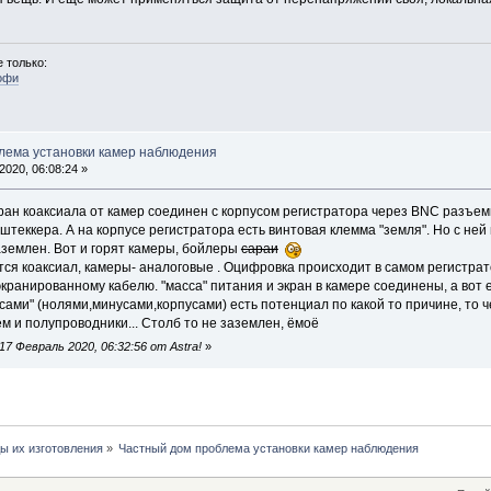
 только:
офи
лема установки камер наблюдения
020, 06:08:24 »
кран коаксиала от камер соединен с корпусом регистратора через BNC разъем
теккера. А на корпусе регистратора есть винтовая клемма "земля". Но с ней
аземлен. Вот и горят камеры, бойлеры
сараи
тся коаксиал, камеры- аналоговые . Оцифровка происходит в самом регистра
кранированному кабелю. "масса" питания и экран в камере соединены, а вот
сами" (нолями,минусами,корпусами) есть потенциал по какой то причине, то 
ем и полупроводники... Столб то не заземлен, ёмоё
7 Февраль 2020, 06:32:56 от Astra!
»
ы их изготовления
»
Частный дом проблема установки камер наблюдения