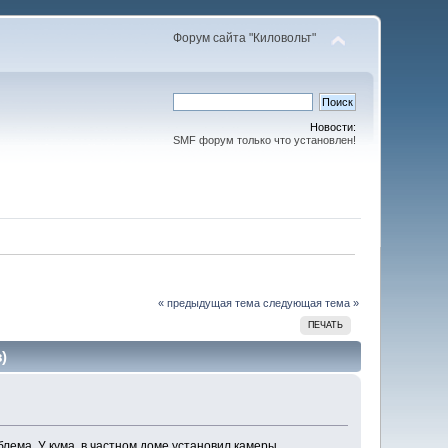
Форум сайта "Киловольт"
Новости:
SMF форум только что установлен!
« предыдущая тема
следующая тема »
ПЕЧАТЬ
)
блема. У кума, в частном доме установил камеры