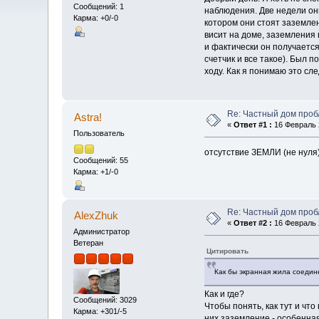
Сообщений: 1
наблюдения. Две недели они
Карма: +0/-0
котором они стоят заземле
висит на доме, заземления 
и фактически он получается
счетчик и все такое). Был 
ходу. Как я понимаю это сл
Re: Частный дом проб
Astra!
«
Ответ #1 :
16 Февраль 2
Пользователь
отсутствие ЗЕМЛИ (не нуля) 
Сообщений: 55
Карма: +1/-0
Re: Частный дом проб
AlexZhuk
«
Ответ #2 :
16 Февраль 2
Администратор
Ветеран
Цитировать
Как бы экранная жила соедин
Как и где?
Сообщений: 3029
Чтобы понять, как тут и чт
Карма: +301/-5
них заземление - особенна