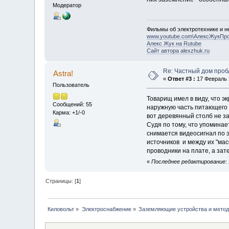
Модератор
Фильмы об электротехнике и не
www.youtube.com\АлексЖукПр
Алекс Жук на Rutube
Сайт автора alexzhuk.ru
Re: Частный дом проб
Astra!
«
Ответ #3 :
17 Февраль 2
Пользователь
Товарищ имел в виду, что э
Сообщений: 55
наружную часть питающего ш
Карма: +1/-0
вот деревянный столб не з
Судя по тому, что упоминае
снимается видеосигнал по э
источников и между их "мас
проводники на плате, а зат
«
Последнее редактирование: 1
Страницы: [
1
]
Киловольт
»
Электроснабжение
»
Заземляющие устройства и метод