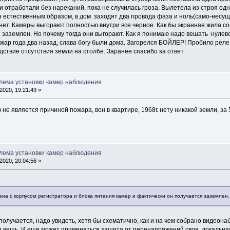
 отработали без нареканий, пока не случилась гроза. Вылетела из строя од
н естественным образом, в дом заходят два провода фаза и ноль(само-несущи
нет. Камеры выгорают полностью внутри все черное. Как бы экранная жила с
 заземлен. Но почему тогда они выгорают. Как я понимаю надо вешать нулев
пожар года два назад, слава богу были дома. Загорелся БОЙЛЕР! Пробило рел
едствие отсутствия земли на столбе. Заранее спасибо за ответ.
лема установки камер наблюдения
020, 19:21:49 »
не является причиной пожара, вон в квартире, 1968г. нету никакой земли, за 
лема установки камер наблюдения
020, 20:04:56 »
ена с корпусом регистратора и блока питания камер и фактически он получается заземлен.
о получается, надо увидеть, хотя бы схематично, как и на чем собрано видеон
я вещь. И еще может применяться защита от перенапряжений своя, локальна