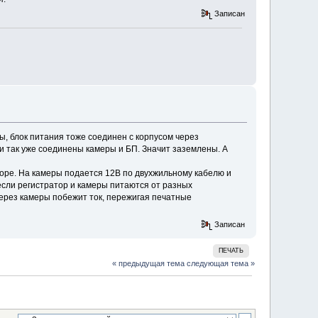
Записан
ы, блок питания тоже соединен с корпусом через
 и так уже соединены камеры и БП. Значит заземлены. А
торе. На камеры подается 12В по двухжильному кабелю и
 если регистратор и камеры питаются от разных
через камеры побежит ток, пережигая печатные
Записан
ПЕЧАТЬ
« предыдущая тема
следующая тема »