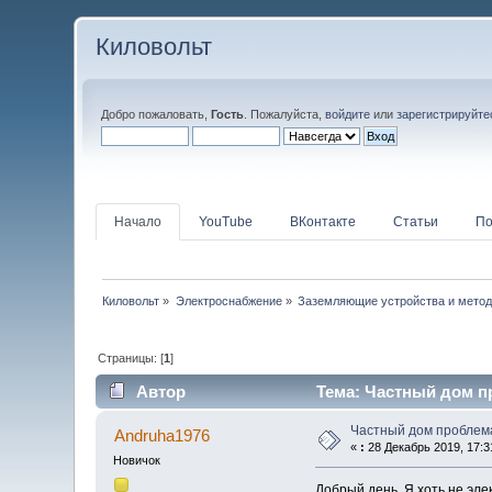
Киловольт
Добро пожаловать,
Гость
. Пожалуйста,
войдите
или
зарегистрируйте
Начало
YouTube
ВКонтакте
Статьи
По
Киловольт
»
Электроснабжение
»
Заземляющие устройства и метод
Страницы: [
1
]
Автор
Тема: Частный дом п
Частный дом проблем
Andruha1976
«
:
28 Декабрь 2019, 17:3
Новичок
Добрый день. Я хоть не эле