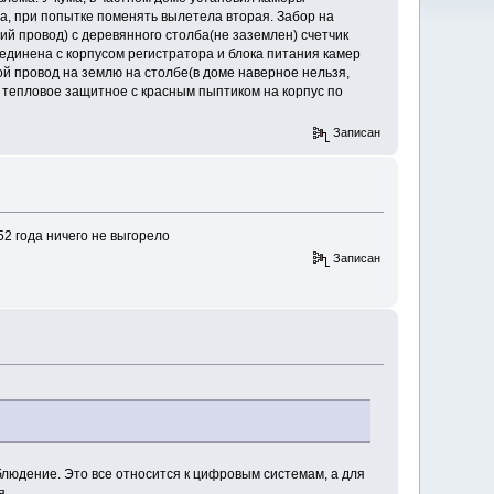
на, при попытке поменять вылетела вторая. Забор на
й провод) с деревянного столба(не заземлен) счетчик
оединена с корпусом регистратора и блока питания камер
ой провод на землю на столбе(в доме наверное нельзя,
е тепловое защитное с красным пыптиком на корпус по
Записан
52 года ничего не выгорело
Записан
аблюдение. Это все относится к цифровым системам, а для
я.