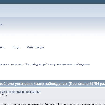
сь
.
иск
Вход
Регистрация
ы их изготовления
»
Частный дом проблема установки камер наблюдения
роблема установки камер наблюдения (Прочитано 26794 раз
а установки камер наблюдения
1:51 »
ктрик по профессии , но чуток разбираюсь. В ступор меня поставила одна про