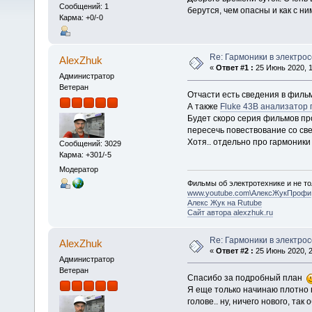
Сообщений: 1
берутся, чем опасны и как с н
Карма: +0/-0
Re: Гармоники в электро
AlexZhuk
«
Ответ #1 :
25 Июнь 2020, 1
Администратор
Ветеран
Отчасти есть сведения в филь
А также
Fluke 43B анализатор 
Будет скоро серия фильмов про
пересечь повествование со св
Хотя.. отдельно про гармоники
Сообщений: 3029
Карма: +301/-5
Модератор
Фильмы об электротехнике и не то
www.youtube.com\АлексЖукПрофи
Алекс Жук на Rutube
Сайт автора alexzhuk.ru
Re: Гармоники в электро
AlexZhuk
«
Ответ #2 :
25 Июнь 2020, 2
Администратор
Ветеран
Спасибо за подробный план
Я еще только начинаю плотно в
голове.. ну, ничего нового, так