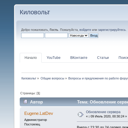
Киловольт
Добро пожаловать,
Гость
. Пожалуйста,
войдите
или
зарегистрируйтесь
.
Начало
YouTube
ВКонтакте
Статьи
Поис
Киловольт
»
Общие вопросы
»
Вопросы и предложения по работе фор
Страницы: [
1
]
Автор
Тема: Обновление серве
Обновление сервера
Eugene.LatDev
«
:
09 Июль 2020, 00:30:24 »
Администратор
Постоялец
Вчера с 23:30 до 24 сервер ле