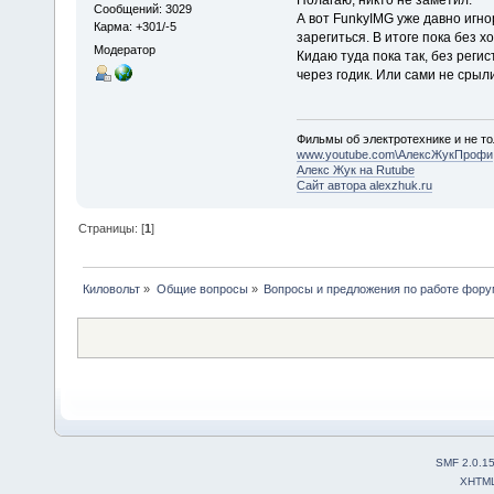
Сообщений: 3029
А вот FunkyIMG уже давно игно
Карма: +301/-5
зарегиться. В итоге пока без х
Модератор
Кидаю туда пока так, без реги
через годик. Или сами не срыли
Фильмы об электротехнике и не то
www.youtube.com\АлексЖукПрофи
Алекс Жук на Rutube
Сайт автора alexzhuk.ru
Страницы: [
1
]
Киловольт
»
Общие вопросы
»
Вопросы и предложения по работе фор
SMF 2.0.1
XHTM