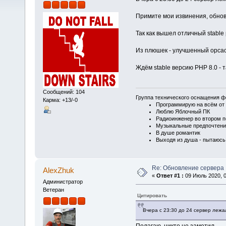
Примите мои извинения, обнов
Так как вышел отличный stable 
Из плюшек - улучшенный opcac
Ждём stable версию PHP 8.0 - 
Сообщений: 104
Группа технического оснащения ф
Карма: +13/-0
Программирую на всём от 
Люблю Яблочный ПК
Радиоинженер во втором п
Музыкальные предпочтени
В душе романтик
Выходя из душа - пытаюсь
Re: Обновление сервера
AlexZhuk
«
Ответ #1 :
09 Июль 2020, 0
Администратор
Ветеран
Цитировать
Вчера с 23:30 до 24 сервер лежа
Полагаю, никто не заметил.