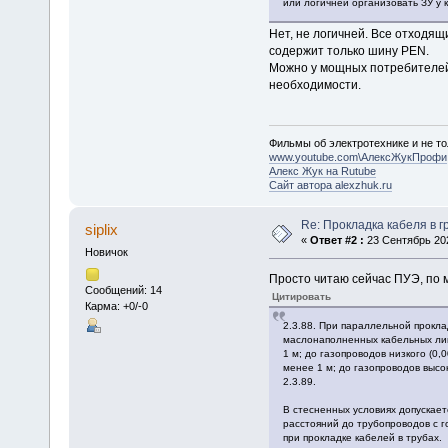
или логичней организовать ЗУ у 
Нет, не логичней. Все отходя
содержит только шину PEN.
Можно у мощных потребителей 
необходимости.
Фильмы об электротехнике и не то
www.youtube.com\АлексЖукПрофи
Алекс Жук на Rutube
Сайт автора alexzhuk.ru
Re: Прокладка кабеля в г
siplix
«
Ответ #2 :
23 Сентябрь 202
Новичок
Просто читаю сейчас ПУЭ, по м
Сообщений: 14
Цитировать
Карма: +0/-0
2.3.88. При параллельной прокла
маслонаполненных кабельных лин
1 м; до газопроводов низкого (0,
менее 1 м; до газопроводов высок
2.3.89.
В стесненных условиях допускает
расстояний до трубопроводов с г
при прокладке кабелей в трубах.