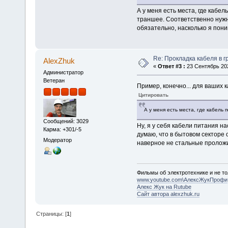
А у меня есть места, где кабе
траншее. Соответственно нужно
обязательно, насколько я пони
Re: Прокладка кабеля в г
AlexZhuk
«
Ответ #3 :
23 Сентябрь 202
Администратор
Ветеран
Пример, конечно... для ваших 
Цитировать
А у меня есть места, где кабель
Сообщений: 3029
Ну, я у себя кабели питания н
Карма: +301/-5
думаю, что в бытовом секторе о
Модератор
наверное не стальные проложи
Фильмы об электротехнике и не то
www.youtube.com\АлексЖукПрофи
Алекс Жук на Rutube
Сайт автора alexzhuk.ru
Страницы: [
1
]