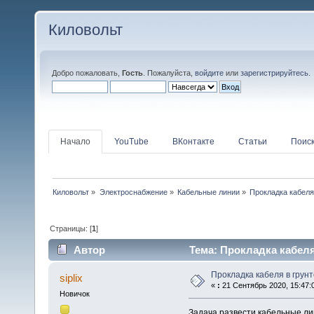
Киловольт
Добро пожаловать,
Гость
. Пожалуйста,
войдите
или
зарегистрируйтесь
.
Начало
YouTube
ВКонтакте
Статьи
Поис
Киловольт
»
Электроснабжение
»
Кабельные линии
»
Прокладка кабеля
Страницы: [
1
]
Автор
Тема: Прокладка кабеля 
Прокладка кабеля в грунт
siplix
«
:
21 Сентябрь 2020, 15:47:
Новичок
Задача развести кабельные лин