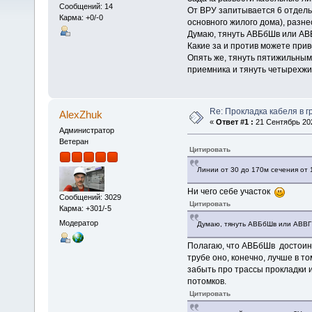
Сообщений: 14
От ВРУ запитывается 6 отдель
Карма: +0/-0
основного жилого дома), разн
Думаю, тянуть АВБбШв или АВВ
Какие за и против можете при
Опять же, тянуть пятижильным 
приемника и тянуть четырехж
Re: Прокладка кабеля в г
AlexZhuk
«
Ответ #1 :
21 Сентябрь 202
Администратор
Ветеран
Цитировать
Линии от 30 до 170м сечения от 
Ни чего себе участок
Сообщений: 3029
Цитировать
Карма: +301/-5
Модератор
Думаю, тянуть АВБбШв или АВВГ 
Полагаю, что АВБбШв достоин б
трубе оно, конечно, лучше в т
забыть про трассы прокладки и
потомков.
Цитировать