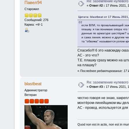
Re: заземление нулевого
Павел94
«
Ответ #2 :
17 Июнь 2021, 1
Старожил
Цитата: blastbeat от 17 Июнь 2021,
Сообщений: 276
Карма: +4/-1
если ВЛИ, то прокалывающий зажи
плашку. я так понимаю опора что
данные по арматуре шестёрке? ш
и сама линия. можно и другим че
та "обвзяка" называется узлом кр
Спасибо!!! 6 это навскидку сказ
АС - это что?
Т.Е. плашку сразу можно на ш
на плашку?
«
Последнее редактирование: 17 И
Re: заземление нулевого
blastbeat
«
Ответ #3 :
17 Июнь 2021, 1
Администратор
Ветеран
честно говоря не знаю, закреп
монтёром-линейщиком мы дела
АС - провод. используется для
Quod non est in actis, non est in mu