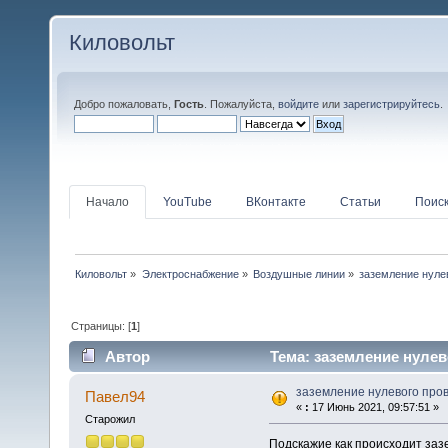
Киловольт
Добро пожаловать,
Гость
. Пожалуйста,
войдите
или
зарегистрируйтесь
.
Начало
YouTube
ВКонтакте
Статьи
Поис
Киловольт
»
Электроснабжение
»
Воздушные линии
»
заземление нуле
Страницы: [
1
]
Автор
Тема: заземление нулев
заземление нулевого про
Павел94
«
:
17 Июнь 2021, 09:57:51 »
Старожил
Подскажие как происходит заз