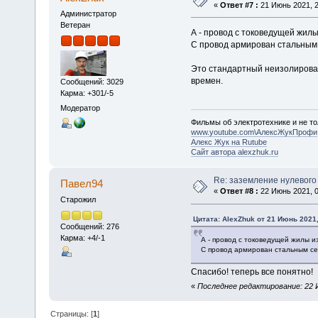
«
Ответ #7 :
21 Июнь 2021, 2
Администратор
Ветеран
А - провод с токоведущей жил
С провод армирован стальным
Это стандартный неизолирован
времен.
Сообщений: 3029
Карма: +301/-5
Модератор
Фильмы об электротехнике и не то
www.youtube.com\АлексЖукПрофи
Алекс Жук на Rutube
Сайт автора alexzhuk.ru
Re: заземление нулевого
Павел94
«
Ответ #8 :
22 Июнь 2021, 0
Старожил
Цитата: AlexZhuk от 21 Июнь 2021,
Сообщений: 276
Карма: +4/-1
А - провод с токоведущей жилы и
С провод армирован стальным с
Спасибо! теперь все понятно!
«
Последнее редактирование: 22 И
Страницы: [
1
]