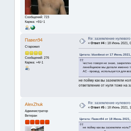
Сообщений: 723
Карма: +91/-1
Re: заземление нулевого
Павел94
«
Ответ #4 :
18 Июнь 2021, 0
Старожил
Цитата: blastbeat от 17 Июнь 2021,
Сообщений: 276
Карма: +4/-1
честно говоря не знаю, закрепле
линейщиком мы делали именно т
АС - провод. используется для в
не пойму как вы заземляли нол
ответвление от нуля тоже на 
Re: заземление нулевого
AlexZhuk
«
Ответ #5 :
18 Июнь 2021, 1
Администратор
Ветеран
Цитата: Павел94 от 18 Июнь 2021, 
не пойму как вы заземляли ноль?