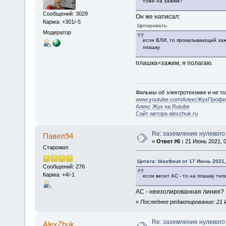
тоже на зажим?
Сообщений: 3029
Он же написал:
Карма: +301/-5
Цитировать
Модератор
если ВЛИ, то прокалывающий зажи
плашку
плашка=зажим, я полагаю.
Фильмы об электротехнике и не то
www.youtube.com\АлексЖукПрофи
Алекс Жук на Rutube
Сайт автора alexzhuk.ru
Re: заземление нулевого
Павел94
«
Ответ #6 :
21 Июнь 2021, 0
Старожил
Цитата: blastbeat от 17 Июнь 2021,
Сообщений: 276
Карма: +4/-1
если весит АС - то на плашку тип
АС - неизолированная линия?
«
Последнее редактирование: 21 И
Re: заземление нулевого
AlexZhuk