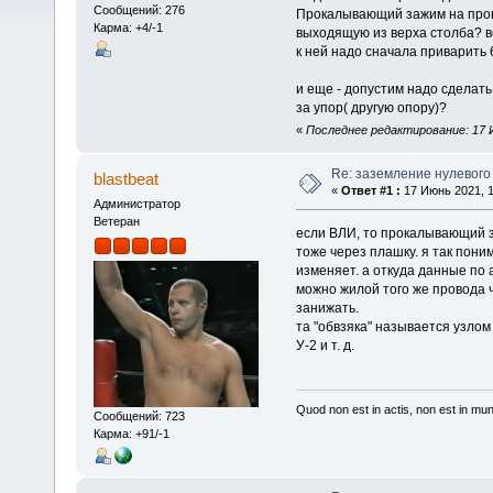
Сообщений: 276
Прокалывающий зажим на прово
Карма: +4/-1
выходящую из верха столба? вс
к ней надо сначала приварить 
и еще - допустим надо сделат
за упор( другую опору)?
«
Последнее редактирование: 17 И
Re: заземление нулевого
blastbeat
«
Ответ #1 :
17 Июнь 2021, 1
Администратор
Ветеран
если ВЛИ, то прокалывающий з
тоже через плашку. я так пони
изменяет. а откуда данные по
можно жилой того же провода ч
занижать.
та "обвзяка" называется узлом
У-2 и т. д.
Quod non est in actis, non est in mu
Сообщений: 723
Карма: +91/-1