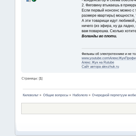
2. Фиговину втыкаешь в прикур
Если первый нонсенс можно с 
размере квартиры) мощности, 
А эти товарищи идут любимой 
ничего (из эфира, ну да ладно,
вам поварешка. Сколько хотите
Воланды во плоти.
Фильмы об электротехнике и не то
www.youtube.com\АлексЖукПрофи
Алекс Жук на Rutube
Сайт автора alexzhuk.ru
Страницы: [
1
]
Киловольт
»
Общие вопросы
»
Наболело
»
Очередной перпетуум моби