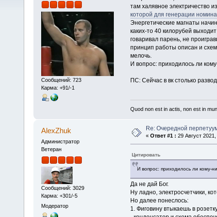
там халявное электричество из
которой для генерации номина
Энергетические магнаты начин
каких-то 40 килорубей выходит
говаривал парень, не проиграв
принцип работы описан и схем
мелочь.
И вопрос: приходилось ли кому
Сообщений: 723
ПС: Сейчас в вк столько разво
Карма: +91/-1
Quod non est in actis, non est in mu
Re: Очередной перпетуу
AlexZhuk
«
Ответ #1 :
29 Август 2021, 
Администратор
Ветеран
Цитировать
И вопрос: приходилось ли кому-ни
Да не дай Бог.
Сообщений: 3029
Ну ладно, электросчетчики, ко
Карма: +301/-5
Но далее понеслось:
Модератор
1. Фиговину втыкаешь в розетк
- конденсатор и схема обеспе