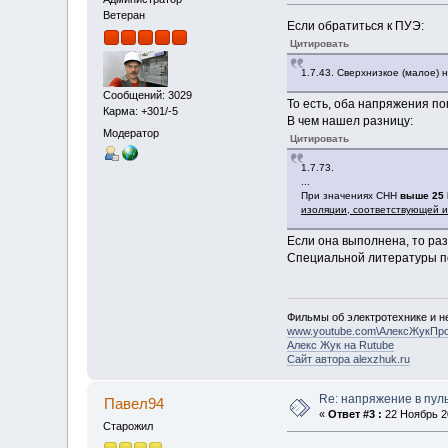
Ветеран
Если обратиться к ПУЭ:
Цитировать
1.7.43. Сверхнизкое (малое)
Сообщений: 3029
То есть, оба напряжения п
Карма: +301/-5
В чем нашел разницу:
Модератор
Цитировать
1.7.73.
...
При значениях СНН
выше 25 
изоляции, соответствующей и
Если она выполнена, то раз
Специальной литературы по
Фильмы об электротехнике и не
www.youtube.com\АлексЖукПр
Алекс Жук на Rutube
Сайт автора alexzhuk.ru
Re: напряжение в пул
Павел94
«
Ответ #3 :
22 Ноябрь 20
Старожил