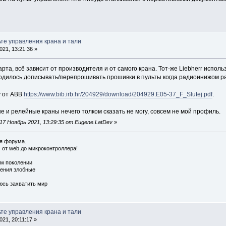
ьте управления крана и тали
21, 13:21:36 »
дарта, всё зависит от производителя и от самого крана. Тот-же Liebherr испо
одилось дописывать/перепрошивать прошивки в пульты когда радиоинижом р
у от ABB
https://www.bib.irb.hr/204929/download/204929.E05-37_F_Slutej.pdf
.
 и релейные краны нечего толком сказать не могу, совсем не мой профиль.
7 Ноябрь 2021, 13:29:35 от Eugene.LatDev
»
ия форума.
от web до микроконтроллера!
ом поколении
ения злобные
юсь захватить мир
ьте управления крана и тали
21, 20:11:17 »