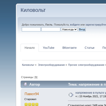
Киловольт
Добро пожаловать,
Гость
. Пожалуйста,
войдите
или
зарегистрируйте
Начало
YouTube
ВКонтакте
Статьи
По
Киловольт
»
Электрооборудование
»
Прочее электрооборудование
Страницы: [
1
]
Автор
Тема: напряжение в п
напряжение в пульте 
Павел94
«
:
15 Ноябрь 2021, 17:19
Старожил
Стандартно идет 24В или 3