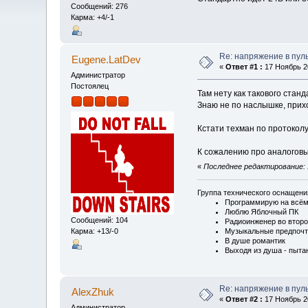
Сообщений: 276
Карма: +4/-1
Re: напряжение в пул
Eugene.LatDev
«
Ответ #1 :
17 Ноябрь 20
Администратор
Постоялец
Там нету как такового стан
Знаю не по наслышке, прих
Кстати техман по протокол
К сожалению про аналоговые
«
Последнее редактирование: 1
Группа технического оснащен
Программирую на всём 
Люблю Яблочный ПК
Сообщений: 104
Радиоинженер во втор
Карма: +13/-0
Музыкальные предпочт
В душе романтик
Выходя из душа - пыта
Re: напряжение в пул
AlexZhuk
«
Ответ #2 :
17 Ноябрь 20
Администратор