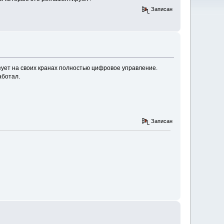
Записан
льзует на своих кранах полностью цифровое управление.
аботал.
Записан