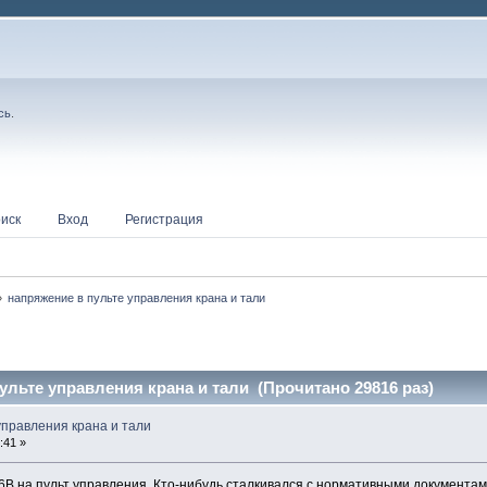
сь
.
иск
Вход
Регистрация
»
напряжение в пульте управления крана и тали
ульте управления крана и тали (Прочитано 29816 раз)
управления крана и тали
:41 »
6В на пульт управления. Кто-нибудь сталкивался с нормативными документа