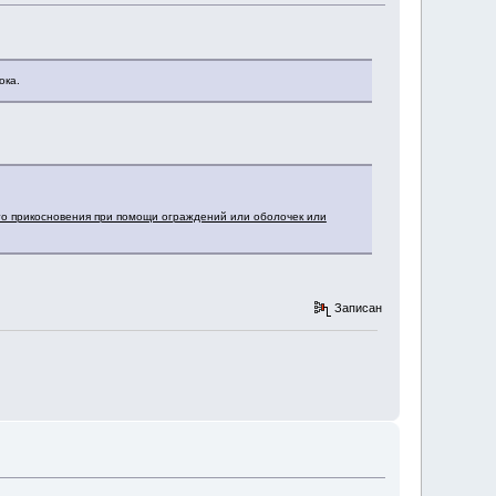
ока.
го прикосновения при помощи ограждений или оболочек или
Записан