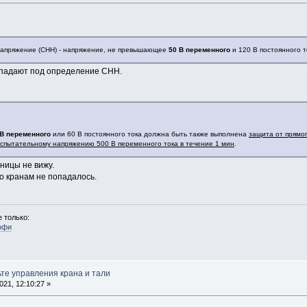
 напряжение (СНН) - напряжение, не превышающее
50 В переменного
и 120 В постоянного т
опадают под определение СНН.
В переменного
или 60 В постоянного тока должна быть также выполнена
защита от прямо
спытательному напряжению 500 В переменного тока в течение 1 мин
.
ницы не вижу.
 кранам не попадалось.
 только:
офи
ьте управления крана и тали
21, 12:10:27 »