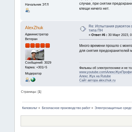
случае, при снятии предохран
Начальник ЭТЛ
клещи ничего нет.
Re: Испытания рукояток
AlexZhuk
типа ПН
Администратор
«
Ответ #6 :
30 Март 2023, 0
Ветеран
Много времени прошло с моего
для снятия предохранителей м
Сообщений: 3029
Карма: +301/-5
Фильмы об электротехнике и не то
www.youtube.com\АлексЖукПрофи
Модератор
Алекс Жук на Rutube
Сайт автора alexzhuk.ru
Страницы: [
1
]
Киловольт
»
Безопасное производство работ
»
Электрозащитные средс