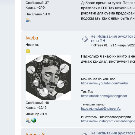
Доброго времени суток. Появил
Сообщений: 37
Карма: +2/-0
правилах и ГОСТах ничего не н
рукоятки для съёма предохран
Начальник ЭТЛ
подсказать, как с ними быть у
Re: Испытания рукояток
Ivarbu
типа ПН
Новичок
«
Ответ #1 :
21 Январь 2022,
Насколько я знаю их никто и не
думаю как диэл. инструмент и
Мой канал на YouTube
https://www.youtube.com/ivarbu
Тик-Ток
https://tiktok.com/@labengineer
Сообщений: 48
Телеграм канал
Карма: +12/-2
https://t.me/LabEngineerVL
Инженер ЭТЛ
Инстаграм Электролаборатории
https://www.instagram.com/labengine
Re: Испытания рукояток
Sergey. S