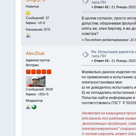
типа ПН
Новичок
«
Ответ #2 :
21 Январь 2022,
В целом согласен, просто инте
Сообщений: 37
Карма: +2/-0
допустим, оборачиваю фольгой, 
опять же, клея бирочку, я же 
Начальник ЭТЛ
осмотра?
«
Последнее редактирование: 21 Я
Re: Испытания рукояток
AlexZhuk
типа ПН
Администратор
«
Ответ #3 :
21 Январь 2022,
Ветеран
Формально данное изделие по
по применению и испытанию ср
электроустановках мне:
а) не доводилось испытывать и
Сообщений: 3029
б) не попадались испытанные 
Карма: +301/-5
Попытка найти информацию в 
Модератор
соответствовать ГОСТ Р 50339.
Несмотря на кажущуюся прост
для канала под рабочим назва
,выпускающих продукцию, изв
электроэнергетики" сохранил
А потом озвучить ответ для 