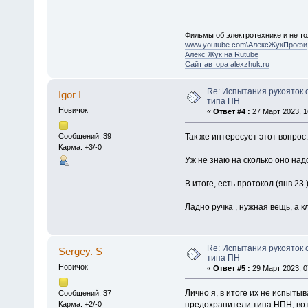
Фильмы об электротехнике и не то
www.youtube.com\АлексЖукПрофи
Алекс Жук на Rutube
Сайт автора alexzhuk.ru
Re: Испытания рукояток
Igor I
типа ПН
Новичок
«
Ответ #4 :
27 Март 2023, 1
Так же интересует этот вопрос.
Сообщений: 39
Карма: +3/-0
Уж не знаю на сколько оно над
В итоге, есть протокол (янв 2
Ладно ручка , нужная вещь, а к
Re: Испытания рукояток
Sergey. S
типа ПН
Новичок
«
Ответ #5 :
29 Март 2023, 0
Лично я, в итоге их не испытыв
Сообщений: 37
Карма: +2/-0
предохранители типа НПН, вот