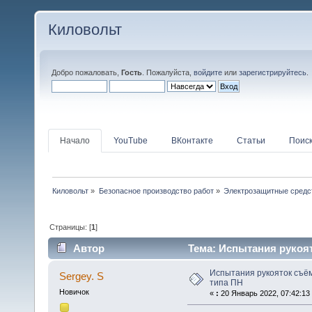
Киловольт
Добро пожаловать,
Гость
. Пожалуйста,
войдите
или
зарегистрируйтесь
.
Начало
YouTube
ВКонтакте
Статьи
Поис
Киловольт
»
Безопасное производство работ
»
Электрозащитные средс
Страницы: [
1
]
Автор
Тема: Испытания рукоят
Испытания рукояток съё
Sergey. S
типа ПН
Новичок
«
:
20 Январь 2022, 07:42:13