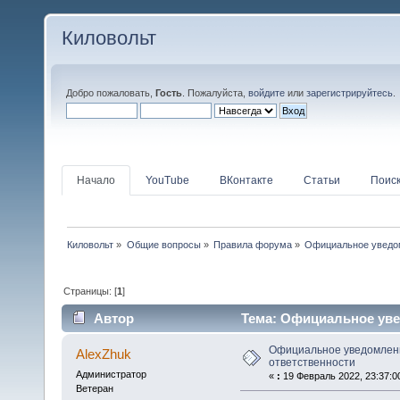
Киловольт
Добро пожаловать,
Гость
. Пожалуйста,
войдите
или
зарегистрируйтесь
.
Начало
YouTube
ВКонтакте
Статьи
Поис
Киловольт
»
Общие вопросы
»
Правила форума
»
Официальное уведом
Страницы: [
1
]
Автор
Тема: Официальное увед
Официальное уведомлени
AlexZhuk
ответственности
Администратор
«
:
19 Февраль 2022, 23:37:0
Ветеран