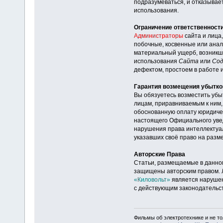
подразумеваться, и отказывае
использования.
Ограничение ответственност
Администраторы
сайта и лица
побочные, косвенные или анал
материальный ущерб, возникши
использования
Сайта
или
Со
дефектом, простоем в работе 
Гарантия возмещения убытко
Вы обязуетесь возместить убы
лицам, приравниваемым к ним, 
обоснованную оплату юридичес
настоящего Официального уве
нарушения права интеллектуал
указавших своё право на раз
Авторские Права
Статьи, размещаемые в данном
защищены авторским правом. Л
«Киловольт»
является наруше
с действующим законодательс
Фильмы об электротехнике и не то