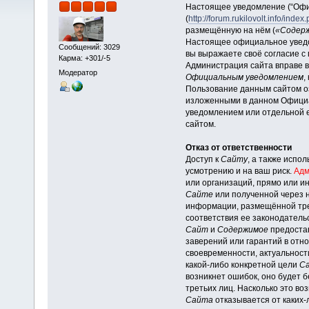
Настоящее уведомление (“Офи
(
http://forum.rukilovolt.info/index
размещённую на нём (
«Содер
Настоящее официальное уведо
Сообщений: 3029
вы выражаете своё согласие 
Карма: +301/-5
Администрация сайта вправе в
Модератор
Официальным уведомлением
,
Пользование данным сайтом о
изложенными в данном Официа
уведомлением или отдельной 
сайтом.
Отказ от ответственности
Доступ к
Сайту
, а также испо
усмотрению и на ваш риск.
Адм
или организаций, прямо или 
Сайте
или полученной через 
информации, размещённой тре
соответствия ее законодатель
Сайт
и
Содержимое
предоста
заверений или гарантий в от
своевременности, актуальности
какой-либо конкретной цели
С
возникнет ошибок, оно будет 
третьих лиц. Насколько это в
Сайта
отказывается от каких