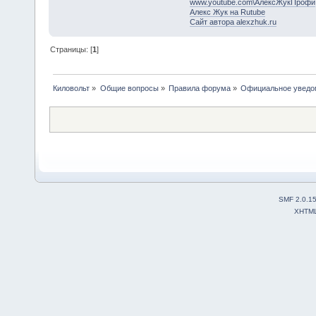
www.youtube.com\АлексЖукПрофи
Алекс Жук на Rutube
Сайт автора alexzhuk.ru
Страницы: [
1
]
Киловольт
»
Общие вопросы
»
Правила форума
»
Официальное уведом
SMF 2.0.1
XHTM