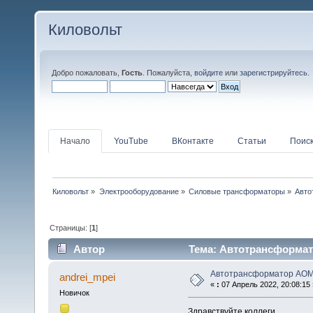
Киловольт
Добро пожаловать,
Гость
. Пожалуйста,
войдите
или
зарегистрируйтесь
.
Начало
YouTube
ВКонтакте
Статьи
Поис
Киловольт
»
Электрооборудование
»
Силовые трансформаторы
»
Авто
Страницы: [
1
]
Автор
Тема: Автотрансформат
Автотрансформатор АОМК
andrei_mpei
«
:
07 Апрель 2022, 20:08:15 
Новичок
Здравствуйте,коллеги.