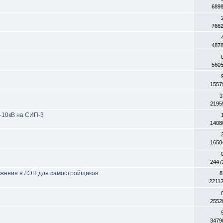
689
766
487
560
1557
1
2195
-10кВ на СИП-3
1408
1650
2447
яжения в ЛЭП для самостройщиков
8
2211
2552
3479