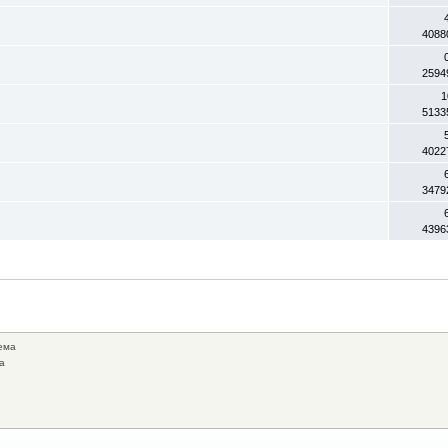
4088
2594
1
5133
4022
3479
4396
ема
а