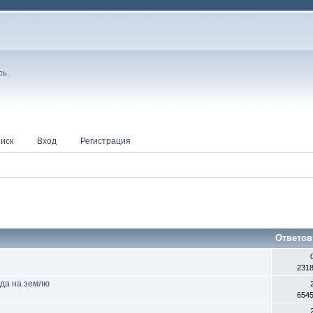
сь
.
иск
Вход
Регистрация
Ответов
231
ода на землю
654