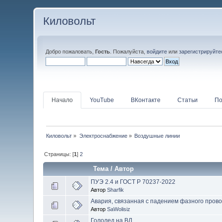
Киловольт
Добро пожаловать,
Гость
. Пожалуйста,
войдите
или
зарегистрируйте
Начало
YouTube
ВКонтакте
Статьи
По
Киловольт
»
Электроснабжение
»
Воздушные линии
Страницы: [
1
]
2
Тема
/
Автор
ПУЭ 2.4 и ГОСТ Р 70237-2022
Автор
Sharfik
Авария, связанная с падением фазного пров
Автор
SaWolisiz
Гололед на ВЛ