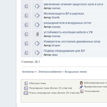
увеличение сечения защитного нуля в сети
Автор
mastaq
Молниезащита ВЛ в ущельях.
Автор
Sharfik
разьединители в воздушных сетях
Автор
mastaq
устойчивость изоляции кабеля к УФ
Автор
mastaq
Измеритель состояния деревянных опор
Автор
Игорян
Подбор оборудования для ВЛ
Автор
nippy
Страницы: [
1
]
2
Киловольт
»
Электроснабжение
»
Воздушные линии
Заблокированная т
Обычная тема
Прикрепленная тем
Популярная тема (более 15 ответов)
Голосование
Очень популярная тема (более 25 ответов)