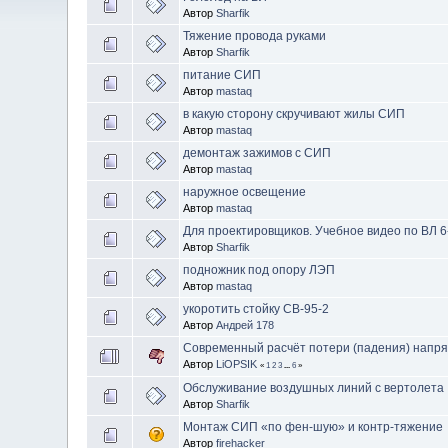
Автор
Sharfik
Тяжение провода руками
Автор
Sharfik
питание СИП
Автор
mastaq
в какую сторону скручивают жилы СИП
Автор
mastaq
демонтаж зажимов с СИП
Автор
mastaq
наружное освещение
Автор
mastaq
Для проектировщиков. Учебное видео по ВЛ 6
Автор
Sharfik
подножник под опору ЛЭП
Автор
mastaq
укоротить стойку СВ-95-2
Автор
Андрей 178
Современный расчёт потери (падения) напр
Автор
LiOPSIK
«
1
2
3
...
6
»
Обслуживание воздушных линий с вертолета
Автор
Sharfik
Монтаж СИП «по фен-шую» и контр-тяжение
Автор
firehacker