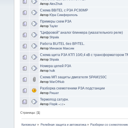
Автор
AlexZhuk
Схема BB/TEL с РЗА РС80МР
Автор
Юра Симферополь
Примеры схем РЗА
Автор
Tayler
"Цифровой" аналог блинкера (указательного реле)
Автор
Shpala
Работа BU/TEL без BP/TEL.
Автор
Минаков Максим
Схема щита РЗА КТП 10/0,4 кВ с трансформатором 
Автор
Shpala
Номера цепей РЗА
Автор
hulk
Схема МП защиты двигателя SPAM150C
Автор
WarOfNub
Разборка схемотеники РЗА подстанции
Автор
Ришат
Термопод сатурн.
Автор
Flopik
«
1
2
»
Страницы: [
1
]
Киловольт
»
Релейная защита и автоматика
»
Разборки со схемотехник