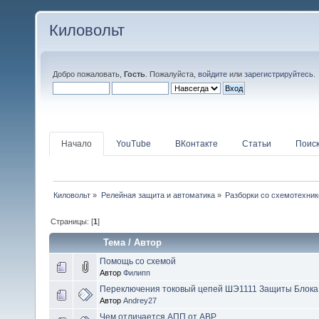
Киловольт
Добро пожаловать,
Гость
. Пожалуйста,
войдите
или
зарегистрируйтесь
.
Начало
YouTube
ВКонтакте
Статьи
Поис
Киловольт
»
Релейная защита и автоматика
»
Разборки со схемотехник
Страницы: [
1
]
Тема
/
Автор
Помощь со схемой
Автор
Филипп
Переключения токовый цепей ШЭ1111 Защиты Блока
Автор
Andrey27
Чем отличается АПП от АВР