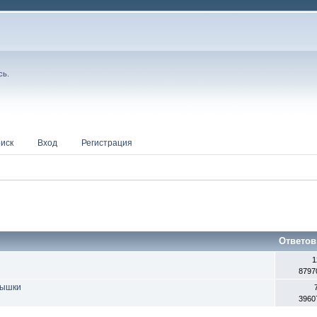
сь
.
иск
Вход
Регистрация
Ответов
1
8797
вышки
3960