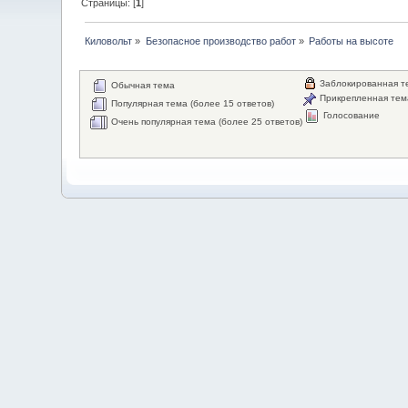
Страницы: [
1
]
Киловольт
»
Безопасное производство работ
»
Работы на высоте
Заблокированная т
Обычная тема
Прикрепленная тем
Популярная тема (более 15 ответов)
Голосование
Очень популярная тема (более 25 ответов)