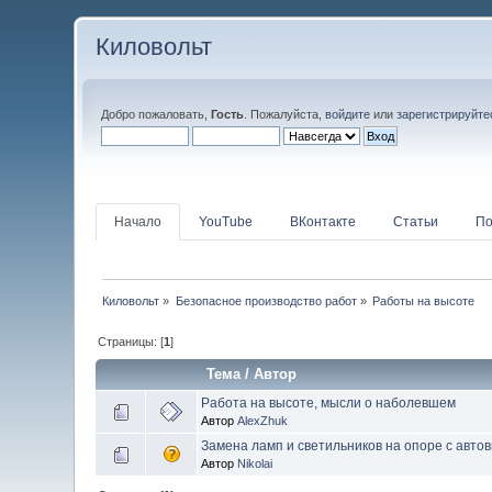
Киловольт
Добро пожаловать,
Гость
. Пожалуйста,
войдите
или
зарегистрируйте
Начало
YouTube
ВКонтакте
Статьи
По
Киловольт
»
Безопасное производство работ
»
Работы на высоте
Страницы: [
1
]
Тема
/
Автор
Работа на высоте, мысли о наболевшем
Автор
AlexZhuk
Замена ламп и светильников на опоре с авто
Автор
Nikolai